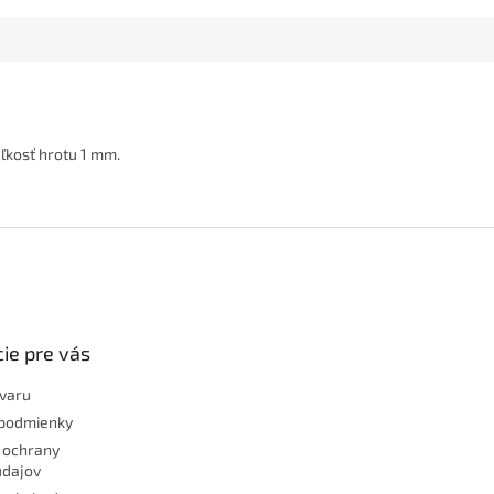
ľkosť hrotu 1 mm.
ie pre vás
ovaru
podmienky
 ochrany
údajov