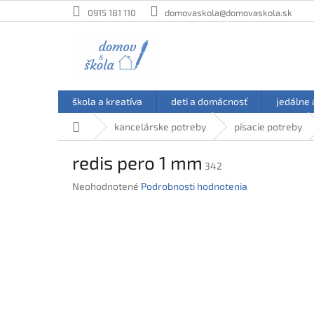
Prejsť
0915 181 110
domovaskola@domovaskola.sk
na
obsah
škola a kreatíva
deti a domácnosť
jedálne 
Domov
kancelárske potreby
písacie potreby
redis pero 1 mm
342
Priemerné
Neohodnotené
Podrobnosti hodnotenia
hodnotenie
produktu
je
0,0
z
5
hviezdičiek.