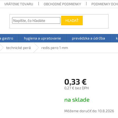
VRÁTENIE TOVARU
OBCHODNÉ PODMIENKY
PODMIENKY OCH
HĽADAŤ
a gastro
hygiena a upratovanie
prevádzka a údržba
k
technické perá
redis pero 1 mm
0,33 €
0,27 € bez DPH
Jednotková
na sklade
cena:
Môžeme doručiť do:
10.8.2026