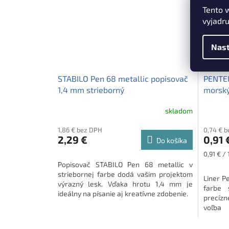
Tento 
vyjadru
Nast
STABILO Pen 68 metallic popisovač
PENTEL
1,4 mm strieborný
morsk
skladom
1,86 € bez DPH
0,74 € 
2,29 €
0,91 
Do košíka
Jednotk
0,91 € / 
cena:
Popisovač STABILO Pen 68 metallic v
striebornej farbe dodá vašim projektom
Liner P
výrazný lesk. Vďaka hrotu 1,4 mm je
farbe
ideálny na písanie aj kreatívne zdobenie.
precízn
voľba 
potreby