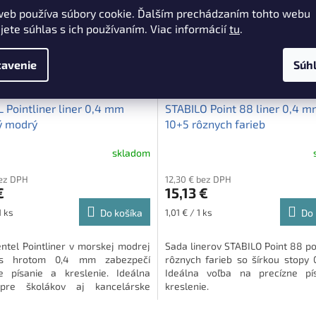
web používa súbory cookie. Ďalším prechádzaním tohto webu
jete súhlas s ich používaním. Viac informácií
tu
.
avenie
Súh
 Pointliner liner 0,4 mm
STABILO Point 88 liner 0,4 
ý modrý
10+5 rôznych farieb
skladom
bez DPH
12,30 € bez DPH
€
15,13 €
ová
Jednotková
1 ks
Do košíka
1,01 € / 1 ks
Do 
cena:
entel Pointliner v morskej modrej
Sada linerov STABILO Point 88 p
 s hrotom 0,4 mm zabezpečí
rôznych farieb so šírkou stopy
e písanie a kreslenie. Ideálna
Ideálna voľba na precízne pí
pre školákov aj kancelárske
kreslenie.
.