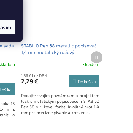
lasím
mm sada
STABILO Pen 68 metallic popisovač
1,4 mm metalický ružový
Ďalší
produkt
skladom
skladom
1,86 € bez DPH
2,29 €
Do košíka
košíka
Dodajte svojim poznámkam a projektom
lesk s metalickým popisovačom STABILO
onúka 15
Pen 68 v ružovej farbe. Kvalitný hrot 1,4
 0,4 mm.
mm pre precízne písanie a kreslenie.
sanie a