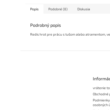
Popis
Podobné (8)
Diskusia
Podrobný popis
Redis hrot pre prácu s tušom alebo atramentom, ve
Z
á
p
ä
t
Informác
i
e
vrátenie t
Obchodné 
Podmienky
osobných 