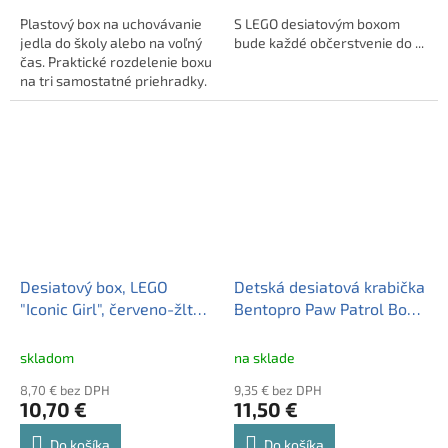
Plastový box na uchovávanie
S LEGO desiatovým boxom
jedla do školy alebo na voľný
bude každé občerstvenie do ...
čas. Praktické rozdelenie boxu
na tri samostatné priehradky.
Desiatový box, LEGO
Detská desiatová krabička
"Iconic Girl", červeno-žltý
Bentopro Paw Patrol Boy
vzor
Rescue Pups, 81690
skladom
na sklade
8,70 € bez DPH
9,35 € bez DPH
10,70 €
11,50 €
Do košíka
Do košíka