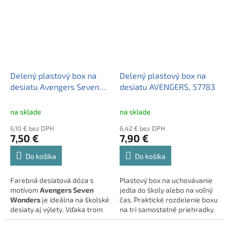
Delený plastový box na
Delený plastový box na
desiatu Avengers Seven
desiatu AVENGERS, 57783
Wonders, 80120
na sklade
na sklade
6,10 € bez DPH
6,42 € bez DPH
7,50 €
7,90 €
Do košíka
Do košíka
Farebná desiatová dóza s
Plastový box na uchovávanie
motívom
Avengers Seven
jedla do školy alebo na voľný
Wonders
je ideálna na školské
čas. Praktické rozdelenie boxu
desiaty aj výlety. Vďaka trom
na tri samostatné priehradky.
priehradkám umožňuje
prakticky oddeliť rôzne druhy