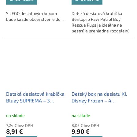
S LEGO desiatovým boxom
Detská desiatová krabička
bude každé občerstvenie do ...
Bentopro Paw Patrol Boy
Rescue Pups je ideálna na
pestrú a prehľadne rozdelenú
desiatu. Štyri priehradky
umožňujú oddeliť rôzne druhy
jedla počas celého dňa.
Farebný motív Labkovej
patroly poteší každého
malého fanúšika.
Detská desiatová krabička
Detský box na desiatu XL
Bluey SUPREMA – 3
Disney Frozen – 4
priehradky, BPA free,
priehradky, plastový
50637
obedár bez BPA, 81099
na sklade
na sklade
7,24 € bez DPH
8,05 € bez DPH
8,91 €
9,90 €