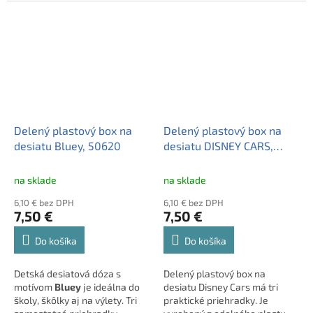
priehradkám udrží jedlo
prehľadne rozdelené.
Licenčný dizajn s Batmanom
poteší každého malého
fanúšika superhrdinov.
Delený plastový box na
Delený plastový box na
desiatu Bluey, 50620
desiatu DISNEY CARS,
51520
na sklade
na sklade
6,10 € bez DPH
6,10 € bez DPH
7,50 €
7,50 €
Do košíka
Do košíka
Detská desiatová dóza s
Delený plastový box na
motívom
Bluey
je ideálna do
desiatu Disney Cars má tri
školy, škôlky aj na výlety. Tri
praktické priehradky. Je