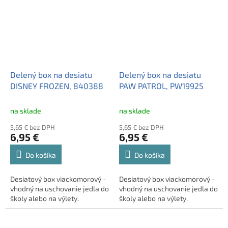
Delený box na desiatu
Delený box na desiatu
DISNEY FROZEN, 840388
PAW PATROL, PW19925
na sklade
na sklade
5,65 € bez DPH
5,65 € bez DPH
6,95 €
6,95 €
Do košíka
Do košíka
Desiatový box viackomorový -
Desiatový box viackomorový -
vhodný na uschovanie jedla do
vhodný na uschovanie jedla do
školy alebo na výlety.
školy alebo na výlety.