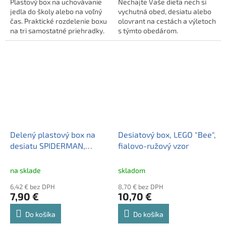
Plastový box na uchovávanie
Nechajte Vaše dieťa nech si
jedla do školy alebo na voľný
vychutná obed, desiatu alebo
čas. Praktické rozdelenie boxu
olovrant na cestách a výletoch
na tri samostatné priehradky.
s týmto obedárom.
Olovrantový box je ideálny do
školy, na výlety alebo do
prírody, je dostatočne
priestranný aby sa doňho
zmestil obľúbený obed alebo
olovrant. Tesný uzáver
zabraňuje rozliatiu obsahu.
Potlač AVENGERS.
Delený plastový box na
Desiatový box, LEGO "Bee",
desiatu SPIDERMAN,
fialovo-ružový vzor
74793
na sklade
skladom
6,42 € bez DPH
8,70 € bez DPH
7,90 €
10,70 €
Do košíka
Do košíka