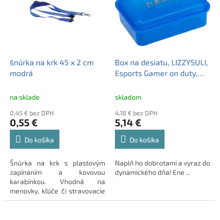
šnúrka na krk 45 x 2 cm
Box na desiatu, LIZZYSULI,
modrá
Esports Gamer on duty,
modrý
na sklade
skladom
0,45 € bez DPH
4,18 € bez DPH
0,55 €
5,14 €
Do košíka
Do košíka
Šnúrka na krk s plastovým
Naplň ho dobrotami a vyraz do
zapínaním a kovovou
dynamického dňa! Ene ...
karabínkou. Vhodná na
menovky, kľúče či stravovacie
karty.