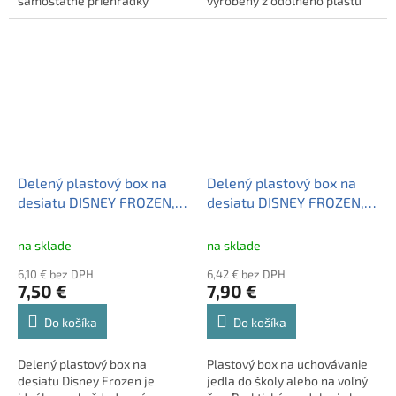
samostatné priehradky
vyrobený z odolného plastu
umožňujú prehľadne oddeliť
bez BPA a zvládne
rôzne druhy jedla. Odolný
každodenné používanie.
plast bez BPA je vhodný na
Ideálny je do školy, na výlety
každodenné používanie deťmi.
aj na krúžky.
Delený plastový box na
Delený plastový box na
desiatu DISNEY FROZEN,
desiatu DISNEY FROZEN,
51020
74293
na sklade
na sklade
6,10 € bez DPH
6,42 € bez DPH
7,50 €
7,90 €
Do košíka
Do košíka
Delený plastový box na
Plastový box na uchovávanie
desiatu Disney Frozen je
jedla do školy alebo na voľný