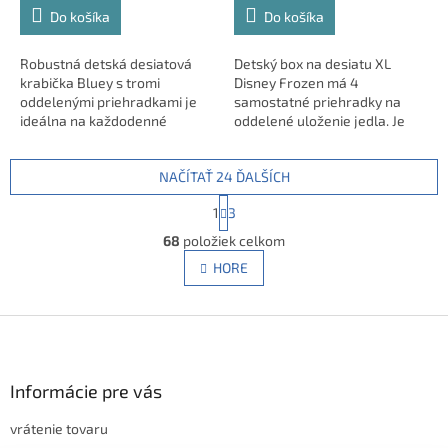
Do košíka
Do košíka
Robustná detská desiatová
Detský box na desiatu XL
krabička Bluey s tromi
Disney Frozen má 4
oddelenými priehradkami je
samostatné priehradky na
ideálna na každodenné
oddelené uloženie jedla. Je
nosenie desiaty. Praktické
vyrobený z odolného plastu
rozdelenie umožňuje
bez BPA a má bezpečnostné
NAČÍTAŤ 24 ĎALŠÍCH
prehľadne oddeliť rôzne druhy
uzatváranie. Ideálny do školy,
jedla. Oficiálne licencovaný
na výlety alebo každodenné
S
1
3
produkt Bluey vyrobený z
používanie.
t
O
materiálu bez BPA.
r
68
položiek celkom
v
á
l
HORE
n
á
k
d
o
v
Z
a
a
c
á
n
i
p
i
e
ä
Informácie pre vás
e
p
t
r
vrátenie tovaru
i
v