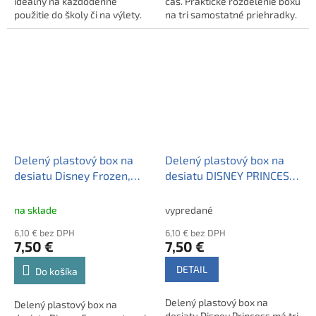
ideálny na každodenné
čas. Praktické rozdelenie boxu
použitie do školy či na výlety.
na tri samostatné priehradky.
Praktické priehradky
umožňujú oddeliť jednotlivé
druhy jedla. Motív Ľadového
kráľovstva poteší každé dieťa.
Delený plastový box na
Delený plastový box na
desiatu Disney Frozen,
desiatu DISNEY PRINCESS,
81020
51220
na sklade
vypredané
6,10 € bez DPH
6,10 € bez DPH
7,50 €
7,50 €
DETAIL
Do košíka
Delený plastový box na
Delený plastový box na
desiatu Disney Princess má tri