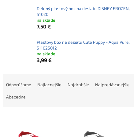
Delený plastový box na desiatu DISNEY FROZEN,
51020
na sklade
7,50 €
Plastový box na desiatu Cute Puppy - Aqua Pure,
511025012
na sklade
3,99 €
R
a
Odporúčame
Najlacnejšie
Najdrahšie
Najpredávanejšie
d
e
Abecedne
n
i
V
e
ý
p
p
r
i