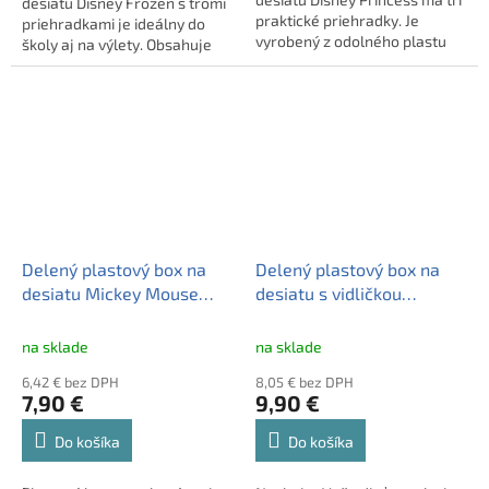
desiatu Disney Frozen s tromi
praktické priehradky. Je
priehradkami je ideálny do
vyrobený z odolného plastu
školy aj na výlety. Obsahuje
bez BPA a je vhodný na
jednu veľkú a dve menšie časti
každodenné používanie.
na oddelené uloženie jedla.
Ideálny je do školy, na výlety
Pevný plast bez BPA je odolný
aj na krúžky.
voči bežným pádom a
každodennému používaniu.
Delený plastový box na
Delený plastový box na
desiatu Mickey Mouse
desiatu s vidličkou
Fun-Tastic, 74393
AVENGERS, AV16034
na sklade
na sklade
6,42 € bez DPH
8,05 € bez DPH
7,90 €
9,90 €
Do košíka
Do košíka