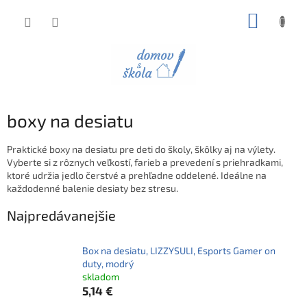
Prejsť
NÁKUP
na
obsah
KOŠÍK
boxy na desiatu
Praktické boxy na desiatu pre deti do školy, škôlky aj na výlety.
Vyberte si z rôznych veľkostí, farieb a prevedení s priehradkami,
ktoré udržia jedlo čerstvé a prehľadne oddelené. Ideálne na
každodenné balenie desiaty bez stresu.
Najpredávanejšie
Box na desiatu, LIZZYSULI, Esports Gamer on
duty, modrý
skladom
5,14 €