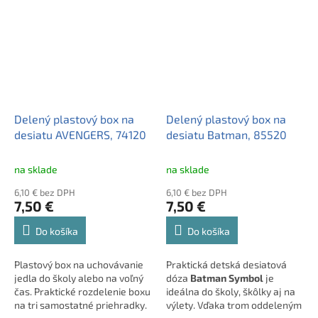
jedla. Vyrobená je z odolného
plastu bez BPA, vhodná pre
deti.
Delený plastový box na
Delený plastový box na
desiatu AVENGERS, 74120
desiatu Batman, 85520
na sklade
na sklade
6,10 € bez DPH
6,10 € bez DPH
7,50 €
7,50 €
Do košíka
Do košíka
Plastový box na uchovávanie
Praktická detská desiatová
jedla do školy alebo na voľný
dóza
Batman Symbol
je
čas. Praktické rozdelenie boxu
ideálna do školy, škôlky aj na
na tri samostatné priehradky.
výlety. Vďaka trom oddeleným