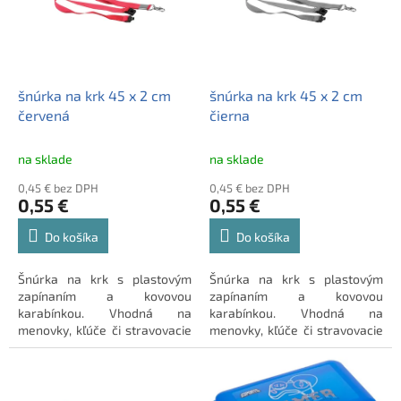
o
s
d
p
u
r
k
o
t
d
šnúrka na krk 45 x 2 cm
šnúrka na krk 45 x 2 cm
o
u
červená
čierna
v
k
t
na sklade
na sklade
o
0,45 € bez DPH
0,45 € bez DPH
v
0,55 €
0,55 €
Do košíka
Do košíka
Šnúrka na krk s plastovým
Šnúrka na krk s plastovým
zapínaním a kovovou
zapínaním a kovovou
karabínkou. Vhodná na
karabínkou. Vhodná na
menovky, kľúče či stravovacie
menovky, kľúče či stravovacie
karty.
karty.