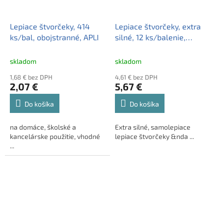
Lepiace štvorčeky, 414
Lepiace štvorčeky, extra
ks/bal, obojstranné, APLI
silné, 12 ks/balenie,
obojstranné, APLI
skladom
skladom
1,68 € bez DPH
4,61 € bez DPH
2,07 €
5,67 €
Do košíka
Do košíka
na domáce, školské a
Extra silné, samolepiace
kancelárske použitie, vhodné
lepiace štvorčeky &nda ...
...