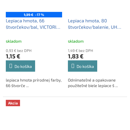
1,39 €
–17 %
Lepiaca hmota, 66
Lepiaca hmota, 80
štvorčekov/bal, VICTORIA
štvorčekov/balenie, UHU
OFFICE
"Patafix"
skladom
skladom
0,93 € bez DPH
1,49 € bez DPH
1,15 €
1,83 €
Do košíka
Do košíka
lepiaca hmota prírodnej farby,
Odnímateľné a opakovane
66 štvorče ...
použiteľné biele lepiace š ...
Akcia