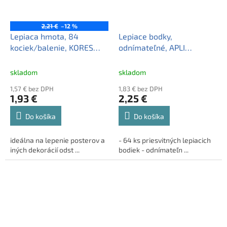
2,21 €
–12 %
Lepiaca hmota, 84
Lepiace bodky,
kociek/balenie, KORES
odnímateľné, APLI
"Gumfix"
"Transparent Dots",
priesvitné
skladom
skladom
1,57 € bez DPH
1,83 € bez DPH
1,93 €
2,25 €
Do košíka
Do košíka
ideálna na lepenie posterov a
- 64 ks priesvitných lepiacich
iných dekorácií odst ...
bodiek - odnímateľn ...