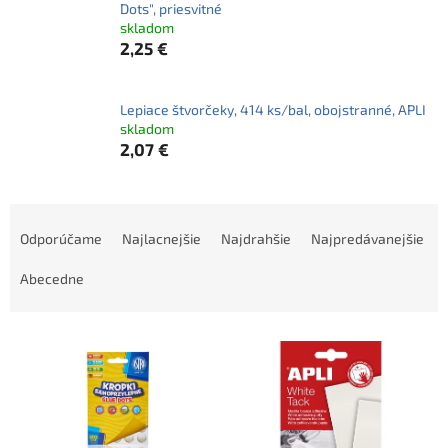
Dots", priesvitné
skladom
2,25 €
Lepiace štvorčeky, 414 ks/bal, obojstranné, APLI
skladom
2,07 €
R
a
Odporúčame
Najlacnejšie
Najdrahšie
Najpredávanejšie
d
e
Abecedne
n
i
V
e
ý
p
p
r
i
o
s
d