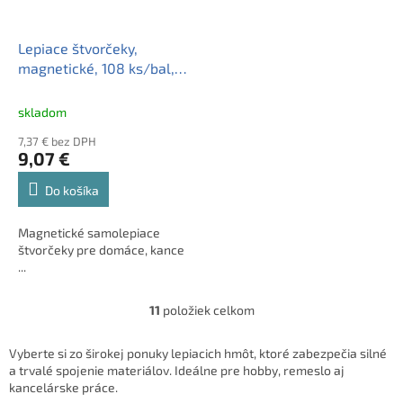
Lepiace štvorčeky,
magnetické, 108 ks/bal,
obojstranné, APLI
skladom
7,37 € bez DPH
9,07 €
Do košíka
Magnetické samolepiace
štvorčeky pre domáce, kance
...
11
položiek celkom
O
v
l
Vyberte si zo širokej ponuky lepiacich hmôt, ktoré zabezpečia silné
á
a trvalé spojenie materiálov. Ideálne pre hobby, remeslo aj
d
kancelárske práce.
a