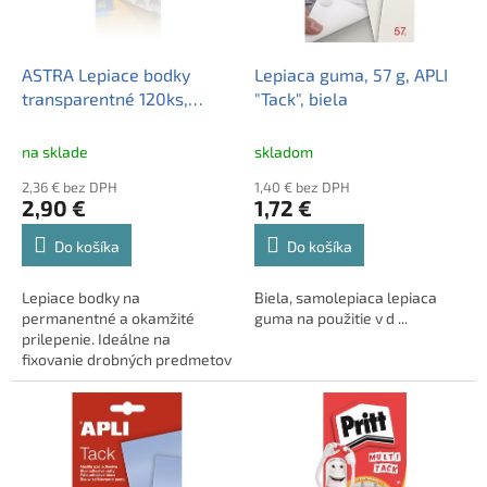
p
u
r
k
o
t
d
ASTRA Lepiace bodky
Lepiaca guma, 57 g, APLI
o
u
transparentné 120ks,
"Tack", biela
v
k
401119002
t
na sklade
skladom
o
2,36 € bez DPH
1,40 € bez DPH
v
2,90 €
1,72 €
Do košíka
Do košíka
Lepiace bodky na
Biela, samolepiaca lepiaca
permanentné a okamžité
guma na použitie v d ...
prilepenie. Ideálne na
fixovanie drobných predmetov
z papiera, kartónu, kovu,
plastu, či dreva. Vynikajúci
pomocník pri dekoratérskych
prácach, kde je potrebné, aby
prilepenie bolo transparentné.
Tovar máme skladom,