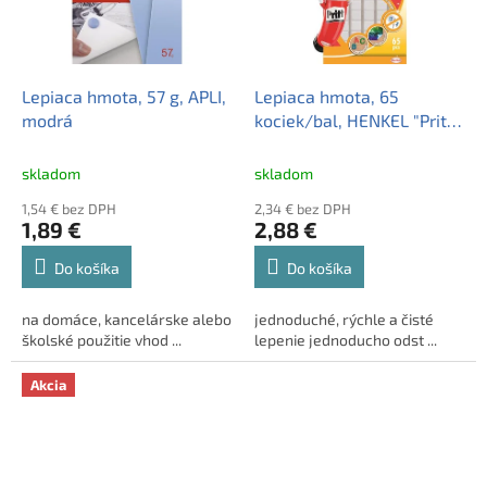
pripravený k odoslaniu.
Lepiaca hmota, 57 g, APLI,
Lepiaca hmota, 65
modrá
kociek/bal, HENKEL "Pritt
Multi Fix"
skladom
skladom
1,54 € bez DPH
2,34 € bez DPH
1,89 €
2,88 €
Do košíka
Do košíka
na domáce, kancelárske alebo
jednoduché, rýchle a čisté
školské použitie vhod ...
lepenie jednoducho odst ...
Akcia