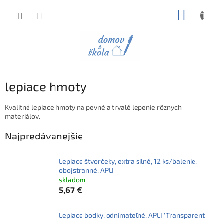
Prejsť
NÁKUP
na
obsah
KOŠÍK
lepiace hmoty
Kvalitné lepiace hmoty na pevné a trvalé lepenie rôznych
materiálov.
Najpredávanejšie
Lepiace štvorčeky, extra silné, 12 ks/balenie,
obojstranné, APLI
skladom
5,67 €
Lepiace bodky, odnímateľné, APLI "Transparent