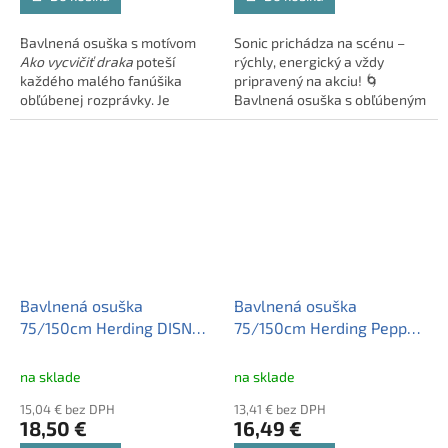
Bavlnená osuška s motívom
Sonic prichádza na scénu –
Ako vycvičiť draka
poteší
rýchly, energický a vždy
každého malého fanúšika
pripravený na akciu! 🌀
obľúbenej rozprávky. Je
Bavlnená osuška s obľúbeným
vyrobená zo 100 % mäkkej a
hrdinom zo sveta videohier je
savovej bavlny, ideálnej na
ideálna na pláž, kúpalisko aj
každodenné používanie doma
domáce použitie. Mäkký, savý
aj pri vode. Kvalitná potlač je
materiál poskytuje maximálne
trvácna a farby zostávajú
pohodlie pri každom použití.
jasné aj po mnohých praniach.
Bavlnená osuška
Bavlnená osuška
75/150cm Herding DISNEY
75/150cm Herding Peppa
FROZEN 2
Pig
na sklade
na sklade
15,04 € bez DPH
13,41 € bez DPH
18,50 €
16,49 €