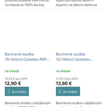
úžasnou osuškou Paw Patrol!
výborným pomocníkom v
Vyrobená zo 100% bavlny,
kúpeľni, na tábore alebo na
extra savá a príjemná na
výlete. Samozrejmosťou je
dotyk. Ideálna na doma, na
logo kvality OEKO-TEX®.
pláž či tábor. Certifikovaná
kvalita OEKO-TEX®.
Bavlnená osuška
Bavlnená osuška
70/140cm Carbotex PEPPA
70/140cm Carbotex
PIG, PP224009
POŽIARNIK SAM, FS223017
na sklade
na sklade
10,49 € bez DPH
11,30 € bez DPH
12,90 €
13,90 €
Do košíka
Do košíka
Bavlnená osuška s obľúbeným
Bavlnená osuška s obľúbeným