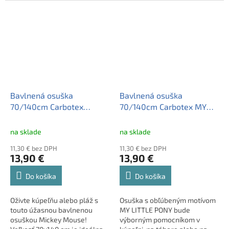
70cm, gramáž 300 g/m2 •
kvality OEKO-TEX®.
vďaka kvalitnej froté 100%
bavlne je osuška perfektne
savá a zároveň príjemná na
dotyk • odporúčame prať na
30°C a v pracích prostriedkoch
na jemné a farebné prádlo
Bavlnená osuška
Bavlnená osuška
70/140cm Carbotex
70/140cm Carbotex MY
Mickey Mouse,
LITTLE PONY, MLP215002
MM2295095
na sklade
na sklade
11,30 € bez DPH
11,30 € bez DPH
13,90 €
13,90 €
Do košíka
Do košíka
Oživte kúpeľňu alebo pláž s
Osuška s obľúbeným motívom
touto úžasnou bavlnenou
MY LITTLE PONY bude
osuškou Mickey Mouse!
výborným pomocníkom v