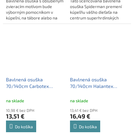
Bavlnená osuška s obľúbeným
Táto licencovaná bavlnená
zvieracím motívom bude
osuška Spiderman premení
výborným pomocníkom v
kúpeľňu vášho dieťaťa na
kúpeľni, na tábore alebo na
centrum superhrdinských
výlete.
dobrodružstiev. S rozmermi
70x140 cm a gramážou 300
g/m2 poskytuje maximálne
pohodlie a rýchle sušenie.
Bavlnená osuška
Bavlnená osuška
70/140cm Carbotex
70/140cm Halantex
Zajačik Bing a Sula,
MICKEY MOUSE, MK-215T
BING231011
na sklade
na sklade
10,98 € bez DPH
13,41 € bez DPH
13,51 €
16,49 €
Do košíka
Do košíka