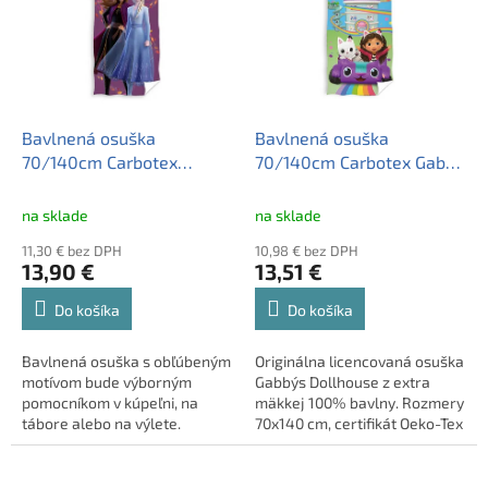
Bavlnená osuška
Bavlnená osuška
70/140cm Carbotex
70/140cm Carbotex Gabby
Disney Frozen,
´s Dollhouse, GDH235013-
FRO2295006
R
na sklade
na sklade
11,30 € bez DPH
10,98 € bez DPH
13,90 €
13,51 €
Do košíka
Do košíka
Bavlnená osuška s obľúbeným
Originálna licencovaná osuška
motívom bude výborným
Gabby´s Dollhouse z extra
pomocníkom v kúpeľni, na
mäkkej 100% bavlny. Rozmery
tábore alebo na výlete.
70x140 cm, certifikát Oeko-Tex
Samozrejmosťou je logo
Standard 100.
kvality OEKO-TEX®.