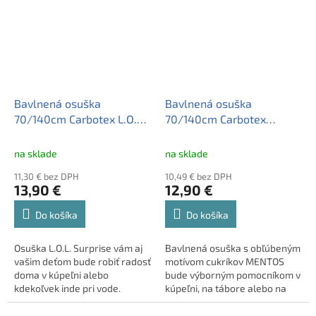
Bavlnená osuška
Bavlnená osuška
70/140cm Carbotex L.O.L.
70/140cm Carbotex
Surprise, LOL214001
MENTOS, MENTOS215031
na sklade
na sklade
11,30 € bez DPH
10,49 € bez DPH
13,90 €
12,90 €
Do košíka
Do košíka
Osuška L.O.L. Surprise vám aj
Bavlnená osuška s obľúbeným
vašim deťom bude robiť radosť
motívom cukríkov MENTOS
doma v kúpeľni alebo
bude výborným pomocníkom v
kdekoľvek inde pri vode.
kúpeľni, na tábore alebo na
Osušku môžete použiť pri
výlete. • má rozmery 140 x
bazéne a aj v lete na pláži a
70cm, gramáž 300 g/m2