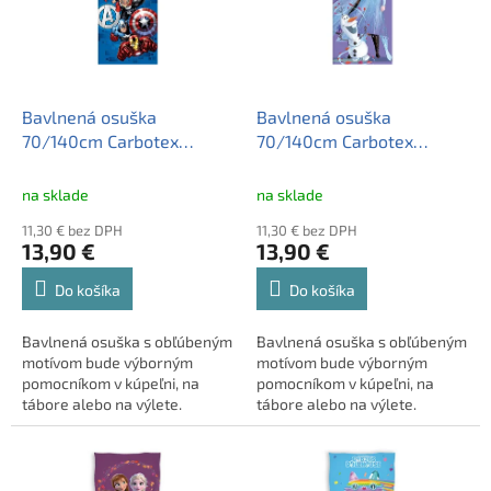
o
s
d
p
u
r
k
o
t
d
Bavlnená osuška
Bavlnená osuška
o
u
70/140cm Carbotex
70/140cm Carbotex
v
k
AVENGERS, AV2295001
DISNEY FROZEN,
t
FRO2295004
na sklade
na sklade
o
11,30 € bez DPH
11,30 € bez DPH
v
13,90 €
13,90 €
Do košíka
Do košíka
Bavlnená osuška s obľúbeným
Bavlnená osuška s obľúbeným
motívom bude výborným
motívom bude výborným
pomocníkom v kúpeľni, na
pomocníkom v kúpeľni, na
tábore alebo na výlete.
tábore alebo na výlete.
Samozrejmosťou je logo
Samozrejmosťou je logo
kvality OEKO-TEX®.
kvality OEKO-TEX®.