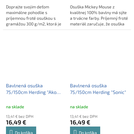
Doprajte svojim deťom
Osuška Mickey Mouse z
maximálne pohodlie s
kvalitnej 100% bavlny má sýte
príjemnou froté osuškou s
a trvácne farby. Príjemný froté
gramážou 300 g/m2, ktorá je
materiál zaručuje, že osuška
dobre savá. Osuška zaistí
dobre absorbuje vodu a je
pohodovú náladu a deti ju
šetrná k citlivej detskej
zaiste ocenia v letných teplých
pokožke. Dodáva sa v rozmere
dňoch vonku pri vode. Osuška
70x140 cm.
sa stane aj skvelým
spoločníkom na dovolenke,
alebo môže robiť radosť doma
v kúpeľni. Praktická savosť
materiálu je sprevádzaná
príjemným omakom a vysoko
Bavlnená osuška
Bavlnená osuška
kvalitnou potlačou. Osuška má
75/150cm Herding "Ako
75/150cm Herding "Sonic"
certifikát Oeko-Tex Standard
100.
vycvičiť draka"
na sklade
na sklade
13,41 € bez DPH
13,41 € bez DPH
16,49 €
16,49 €
Do košíka
Do košíka