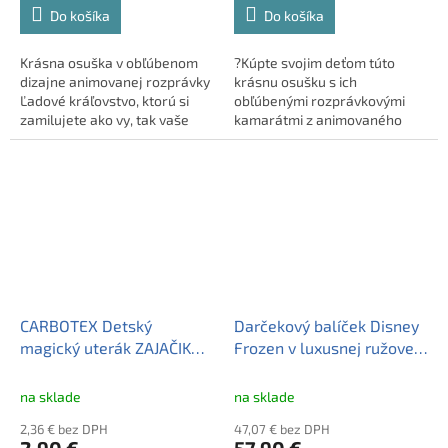
Do košíka
Do košíka
Krásna osuška v obľúbenom
?Kúpte svojim deťom túto
dizajne animovanej rozprávky
krásnu osušku s ich
Ľadové kráľovstvo, ktorú si
obľúbenými rozprávkovými
zamilujete ako vy, tak vaše
kamarátmi z animovaného
deti. Osuška je vhodná ako na
seriálu Peppa Pig. Bude robiť
domáce používanie tak i k
radosť v kúpeľni aj pri vode.
vode či na pláž.
Osušku môžete použiť pri
bazéne aj v lete na pláži a
dopriať tak deťom maximálne
pohodlie po kúpeli aj pri
relaxácii. Materiál je dobre
savý.
CARBOTEX Detský
Darčekový balíček Disney
magický uterák ZAJAČIK
Frozen v luxusnej ružovej
BING, 30 x 30cm,
taške s mašľou
BING224008
na sklade
na sklade
2,36 € bez DPH
47,07 € bez DPH
2,90 €
57,90 €