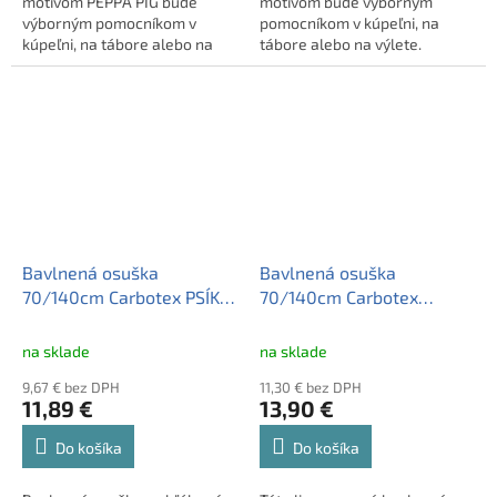
motívom PEPPA PIG bude
motívom bude výborným
výborným pomocníkom v
pomocníkom v kúpeľni, na
kúpeľni, na tábore alebo na
tábore alebo na výlete.
výlete. Samozrejmosťou je
Samozrejmosťou je logo
logo kvality OEKO-TEX®.
kvality OEKO-TEX®.
Bavlnená osuška
Bavlnená osuška
70/140cm Carbotex PSÍK
70/140cm Carbotex
NA PLÁŽI, TNL214012
SPIDERMAN, SM542111
na sklade
na sklade
9,67 € bez DPH
11,30 € bez DPH
11,89 €
13,90 €
Do košíka
Do košíka