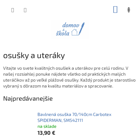
Prejsť
NÁKUP
na
obsah
KOŠÍK
osušky a uteráky
Vitajte vo svete kvalitných osušiek a uterákov pre celú rodinu. V
našej rozsiahlej ponuke nájdete všetko od praktických malých
uteráčikov až po veľké plážové osušky. Každý produkt je starostlivo
vybraný s dôrazom na kvalitu materiálov a spracovanie.
Najpredávanejšie
Bavlnená osuška 70/140cm Carbotex
SPIDERMAN, SM542111
na sklade
13,90 €