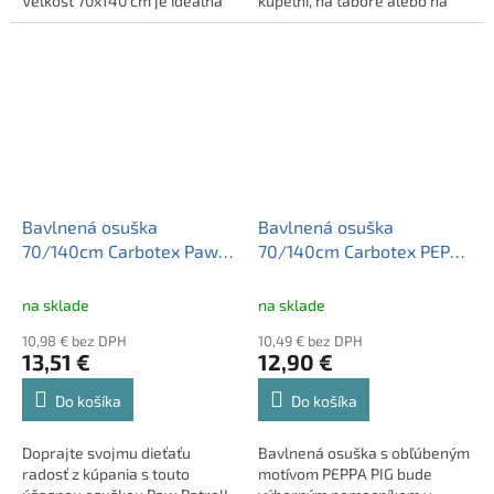
Veľkosť 70x140 cm je ideálna
kúpeľni, na tábore alebo na
pre deti aj dospelých.
výlete. Kvalitný bavlnený
Vyrobená zo 100% bavlny pre
materiál je dobre savý. • má
maximálne pohodlie a
rozmery 140 x 70cm, gramáž
absorpciu. Perfektný darček
300 g/m2 • vďaka kvalitnej
pre každého fanúšika Disney!
froté 100% bavlne je osuška
perfektne savá a zároveň
príjemná na dotyk
Bavlnená osuška
Bavlnená osuška
70/140cm Carbotex Paw
70/140cm Carbotex PEPPA
Patrol Chase, PAW235115
PIG, PP213016
na sklade
na sklade
10,98 € bez DPH
10,49 € bez DPH
13,51 €
12,90 €
Do košíka
Do košíka
Doprajte svojmu dieťaťu
Bavlnená osuška s obľúbeným
radosť z kúpania s touto
motívom PEPPA PIG bude