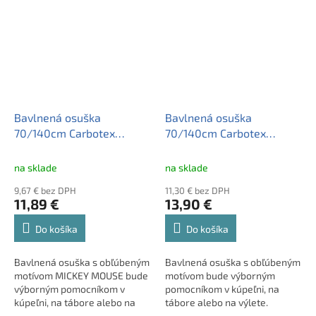
dopriať si tak maximálne
pohodlie po kúpeli aj pri
relaxácii. Materiál je dobre
savý a je vyrobený z
príjemného froté materiálu
citlivého k detskej pokožke.
Bavlnená osuška
Bavlnená osuška
70/140cm Carbotex
70/140cm Carbotex
MICKEY MOUSE Red,
MICKEY MOUSE, MM211116
MNN207003
na sklade
na sklade
9,67 € bez DPH
11,30 € bez DPH
11,89 €
13,90 €
Do košíka
Do košíka
Bavlnená osuška s obľúbeným
Bavlnená osuška s obľúbeným
motívom MICKEY MOUSE bude
motívom bude výborným
výborným pomocníkom v
pomocníkom v kúpeľni, na
kúpeľni, na tábore alebo na
tábore alebo na výlete.
výlete. • má rozmery 140 x
Samozrejmosťou je logo