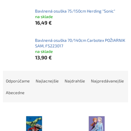
Bavlnená osuška 75/150cm Herding "Sonic"
na sklade
16,49 €
Bavlnená osuška 70/140cm Carbotex POŽIARNIK
SAM, FS223017
na sklade
13,90 €
R
a
Odporúčame
Najlacnejšie
Najdrahšie
Najpredávanejšie
d
e
Abecedne
n
i
V
e
ý
p
p
r
i