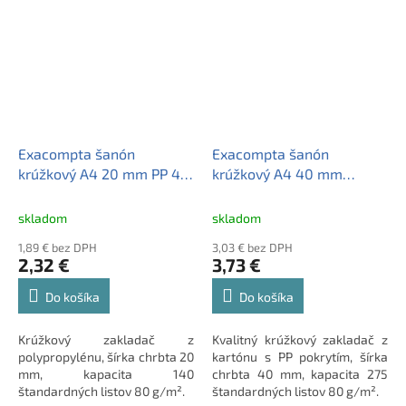
Exacompta šanón
Exacompta šanón
krúžkový A4 20 mm PP 4
krúžkový A4 40 mm
krúžky tmavozelený
kartón-PP 4 krúžky biely
skladom
skladom
1,89 € bez DPH
3,03 € bez DPH
2,32 €
3,73 €
Do košíka
Do košíka
Krúžkový zakladač z
Kvalitný krúžkový zakladač z
polypropylénu, šírka chrbta 20
kartónu s PP pokrytím, šírka
mm, kapacita 140
chrbta 40 mm, kapacita 275
štandardných listov 80 g/m².
štandardných listov 80 g/m².