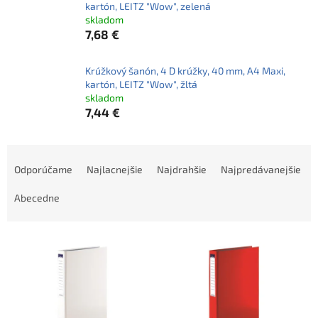
kartón, LEITZ "Wow", zelená
skladom
7,68 €
Krúžkový šanón, 4 D krúžky, 40 mm, A4 Maxi,
kartón, LEITZ "Wow", žltá
skladom
7,44 €
R
a
Odporúčame
Najlacnejšie
Najdrahšie
Najpredávanejšie
d
e
Abecedne
n
i
V
e
ý
p
p
r
i
o
s
d