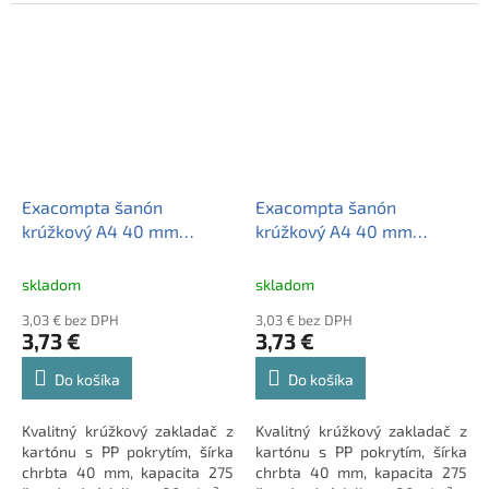
Exacompta šanón
Exacompta šanón
krúžkový A4 40 mm
krúžkový A4 40 mm
kartón-PP 4 krúžky
kartón-PP 4 krúžky čierny
červený
skladom
skladom
3,03 € bez DPH
3,03 € bez DPH
3,73 €
3,73 €
Do košíka
Do košíka
Kvalitný krúžkový zakladač z
Kvalitný krúžkový zakladač z
kartónu s PP pokrytím, šírka
kartónu s PP pokrytím, šírka
chrbta 40 mm, kapacita 275
chrbta 40 mm, kapacita 275