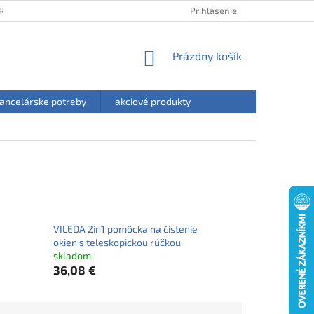
RANY OSOBNÝCH ÚDAJOV
HODNOTENIE OBCHODU
Prihlásenie
NÁKUPNÝ
Prázdny košík
KOŠÍK
ancelárske potreby
akciové produkty
VILEDA 2in1 pomôcka na čistenie
okien s teleskopickou rúčkou
skladom
36,08 €