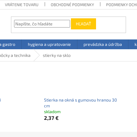
VRÁTENIE TOVARU
OBCHODNÉ PODMIENKY
PODMIENKY OCH
HĽADAŤ
a gastro
hygiena a upratovanie
prevádzka a údržba
k
ôcky a technika
stierky na sklo
3
Stierka na okná s gumovou hranou 30
cm
skladom
2,37 €