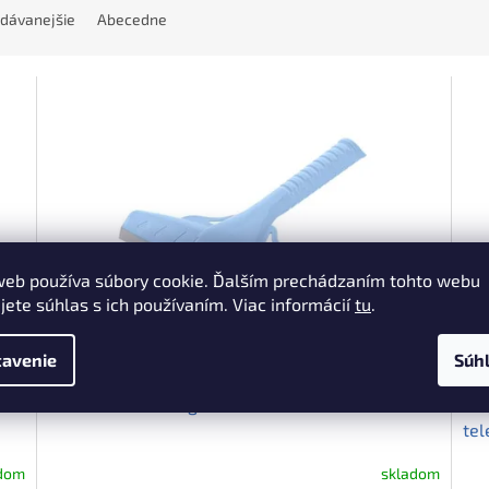
dávanejšie
Abecedne
web používa súbory cookie. Ďalším prechádzaním tohto webu
jete súhlas s ich používaním. Viac informácií
tu
.
avenie
Súh
Stierka na okná s gumovou hranou 33 cm
VIL
tel
adom
skladom