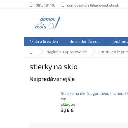
Prejsť
0915 181 110
domovaskola@domovaskola.sk
na
obsah
škola a kreatíva
deti a domácnosť
jedálne 
Domov
hygiena a upratovanie
upratovacie pom
stierky na sklo
Najpredávanejšie
Stierka na okná s gumovou hranou 3
cm
skladom
3,16 €
R