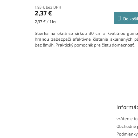
1,93 € bez DPH
2,37 €
Do koší
Jednotková
2,37 € / 1 ks
cena:
Stierka na okná so šírkou 30 cm a kvalitnou gum
hranou zabezpečí efektívne čistenie sklenených p
bez šmúh. Praktický pomocník pre čistú domácnosť.
Z
á
p
ä
t
Informác
i
e
vrátenie t
Obchodné 
Podmienky