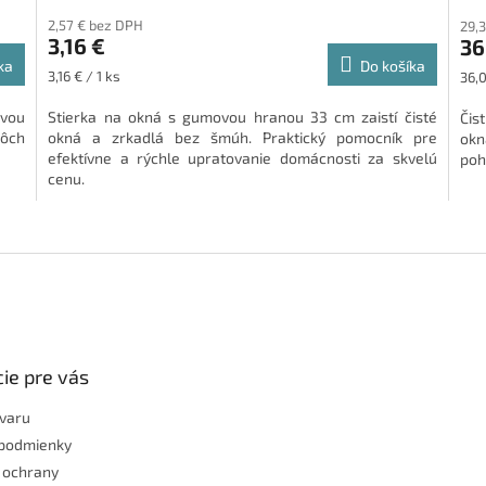
2,57 € bez DPH
29,
3,16 €
36
ka
Do košíka
Jednotková
Jed
3,16 € / 1 ks
36,0
cena:
cena
ovou
Stierka na okná s gumovou hranou 33 cm zaistí čisté
Čist
lôch
okná a zrkadlá bez šmúh. Praktický pomocník pre
okn
efektívne a rýchle upratovanie domácnosti za skvelú
poh
cenu.
O
v
l
á
d
a
c
i
ie pre vás
e
p
ovaru
r
podmienky
v
 ochrany
k