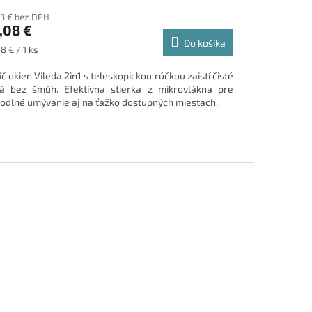
33 € bez DPH
,08 €
Do košíka
notková
8 € / 1 ks
:
ič okien Vileda 2in1 s teleskopickou rúčkou zaistí čisté
á bez šmúh. Efektívna stierka z mikrovlákna pre
odlné umývanie aj na ťažko dostupných miestach.