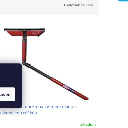
3
položiek celkom
lasím
EDA 2in1 pomôcka na čistenie okien s
eskopickou rúčkou
skladom