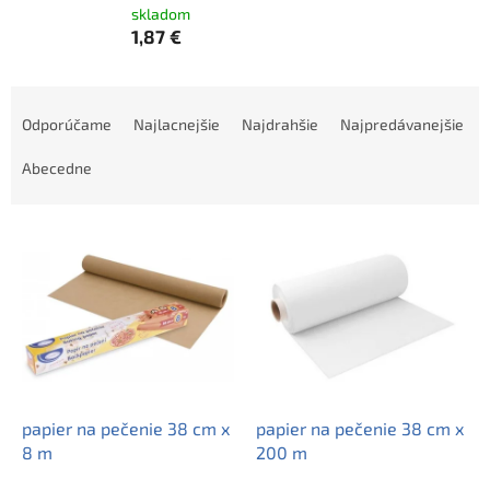
skladom
1,87 €
R
a
Odporúčame
Najlacnejšie
Najdrahšie
Najpredávanejšie
d
e
Abecedne
n
i
V
e
ý
p
p
r
i
o
s
d
p
u
r
k
o
t
d
papier na pečenie 38 cm x
papier na pečenie 38 cm x
o
u
8 m
200 m
v
k