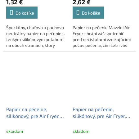
1,32 €
2,62 €
Do košíka
Do košíka
Špeciálny, chuťovo a pachovo
Papier na pečenie Mazzini Air
neutrálny papier na pečenie s
Fryer chráni váš spotrebič
tenkým silikónovým poťahom
pred nečistotami vznikajúcimi
na oboch stranách, ktorý
počas pečenia, čím šetrí váš
možno použiť viackrát na
čas.
pečenie. rozme ...
ľahké použitie, ne ...
Papier na pečenie,
Papier na pečenie,
silikónový, pre Air Fryer,
silikónový, pre Air Fryer,
štvorcový, 20 cm, 50 ks,
štvorcový, 23 cm, 50 ks,
MAZZINI "Premium"
MAZZINI "Premium"
skladom
skladom