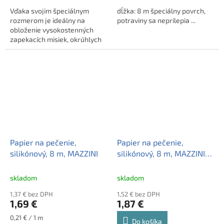
Vďaka svojim špeciálnym
dĺžka: 8 m špeciálny povrch,
rozmerom je ideálny na
potraviny sa neprilepia ...
obloženie vysokostenných
zapekacích misiek, okrúhlych
tortových foriem a menších
plechov na pečenie bez ...
Papier na pečenie,
Papier na pečenie,
silikónový, 8 m, MAZZINI
silikónový, 8 m, MAZZINI
"Premium"
skladom
skladom
1,37 € bez DPH
1,52 € bez DPH
1,69 €
1,87 €
Jednotková
0,21 € / 1 m
Do košíka