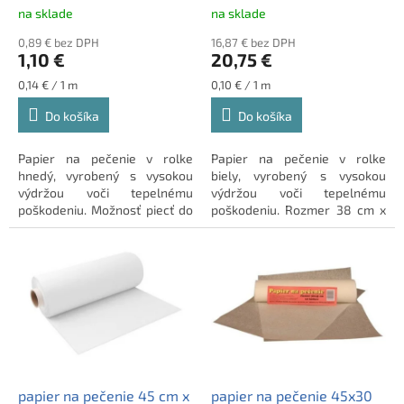
t
na sklade
na sklade
o
0,89 € bez DPH
16,87 € bez DPH
v
1,10 €
20,75 €
Jednotková
Jednotková
0,14 € / 1 m
0,10 € / 1 m
cena:
cena:
Do košíka
Do košíka
Papier na pečenie v rolke
Papier na pečenie v rolke
hnedý, vyrobený s vysokou
biely, vyrobený s vysokou
výdržou voči tepelnému
výdržou voči tepelnému
poškodeniu. Možnosť piecť do
poškodeniu. Rozmer 38 cm x
220°C.
200 m. Vyrobené v Česku.
papier na pečenie 45 cm x
papier na pečenie 45x30