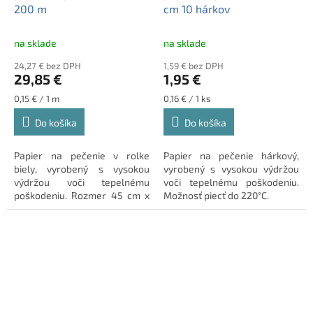
200 m
cm 10 hárkov
na sklade
na sklade
24,27 € bez DPH
1,59 € bez DPH
29,85 €
1,95 €
Jednotková
Jednotková
0,15 € / 1 m
0,16 € / 1 ks
cena:
cena:
Do košíka
Do košíka
Papier na pečenie v rolke
Papier na pečenie hárkový,
biely, vyrobený s vysokou
vyrobený s vysokou výdržou
výdržou voči tepelnému
voči tepelnému poškodeniu.
poškodeniu. Rozmer 45 cm x
Možnosť piecť do 220°C.
200 m.