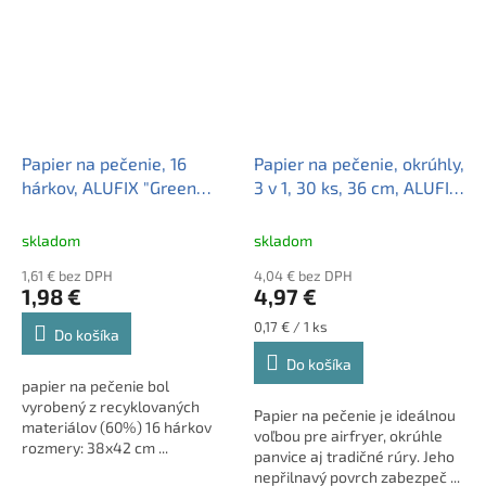
Papier na pečenie, 16
Papier na pečenie, okrúhly,
hárkov, ALUFIX "Green
3 v 1, 30 ks, 36 cm, ALUFIX
Nature"
"Premium"
skladom
skladom
1,61 € bez DPH
4,04 € bez DPH
1,98 €
4,97 €
Jednotková
0,17 € / 1 ks
Do košíka
cena:
Do košíka
papier na pečenie bol
vyrobený z recyklovaných
Papier na pečenie je ideálnou
materiálov (60%) 16 hárkov
voľbou pre airfryer, okrúhle
rozmery: 38x42 cm ...
panvice aj tradičné rúry. Jeho
nepřilnavý povrch zabezpeč ...