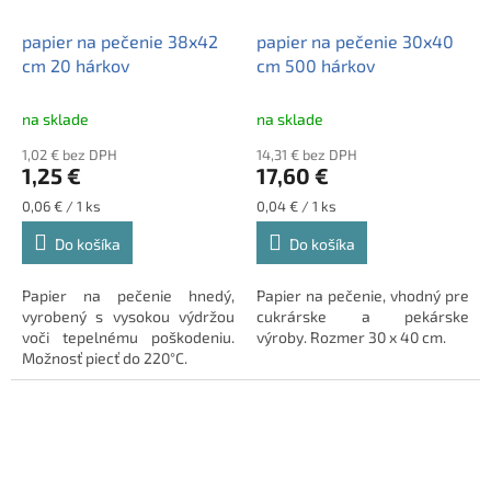
papier na pečenie 38x42
papier na pečenie 30x40
cm 20 hárkov
cm 500 hárkov
na sklade
na sklade
1,02 € bez DPH
14,31 € bez DPH
1,25 €
17,60 €
Jednotková
Jednotková
0,06 € / 1 ks
0,04 € / 1 ks
cena:
cena:
Do košíka
Do košíka
Papier na pečenie hnedý,
Papier na pečenie, vhodný pre
vyrobený s vysokou výdržou
cukrárske a pekárske
voči tepelnému poškodeniu.
výroby.
Rozmer 30 x 40 cm.
Možnosť piecť do 220°C.