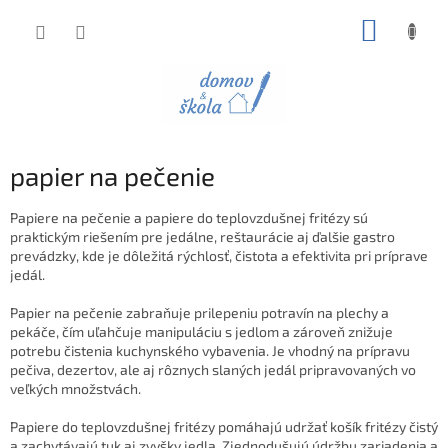
Prejsť
NÁKUP
na
obsah
KOŠÍK
papier na pečenie
Papiere na pečenie a papiere do teplovzdušnej fritézy sú
praktickým riešením pre jedálne, reštaurácie aj ďalšie gastro
prevádzky, kde je dôležitá rýchlosť, čistota a efektivita pri príprave
jedál.
Papier na pečenie zabraňuje prilepeniu potravín na plechy a
pekáče, čím uľahčuje manipuláciu s jedlom a zároveň znižuje
potrebu čistenia kuchynského vybavenia. Je vhodný na prípravu
pečiva, dezertov, ale aj rôznych slaných jedál pripravovaných vo
veľkých množstvách.
Papiere do teplovzdušnej fritézy pomáhajú udržať košík fritézy čistý
a zachytávajú tuk aj zvyšky jedla. Zjednodušujú údržbu zariadenia a