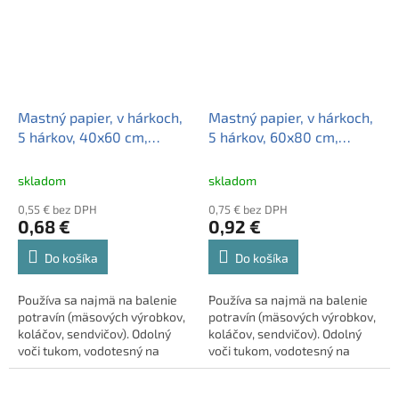
Mastný papier, v hárkoch,
Mastný papier, v hárkoch,
5 hárkov, 40x60 cm,
5 hárkov, 60x80 cm,
MAZZINI
MAZZINI
skladom
skladom
0,55 € bez DPH
0,75 € bez DPH
0,68 €
0,92 €
Do košíka
Do košíka
Používa sa najmä na balenie
Používa sa najmä na balenie
potravín (mäsových výrobkov,
potravín (mäsových výrobkov,
koláčov, sendvičov). Odolný
koláčov, sendvičov). Odolný
voči tukom, vodotesný na
voči tukom, vodotesný na
obmedzený čas. Možno použiť
obmedzený čas. Možno použiť
obe strany.< ...
obe strany.< ...