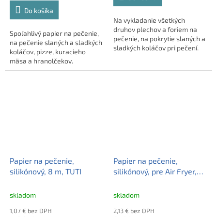
cena:
Do košíka
Na vykladanie všetkých
druhov plechov a foriem na
Spoľahlivý papier na pečenie,
pečenie, na pokrytie slaných a
na pečenie slaných a sladkých
sladkých koláčov pri pečení.
koláčov, pizze, kuracieho
Najvyššia európska kvalita,
mäsa a hranolčekov.
výnimo ...
Prírodná hnedá farba so
silikónovou &n ...
Papier na pečenie,
Papier na pečenie,
silikónový, 8 m, TUTI
silikónový, pre Air Fryer,
štvorcový, 16 cm, 50 ks,
MAZZINI "Premium"
skladom
skladom
1,07 € bez DPH
2,13 € bez DPH