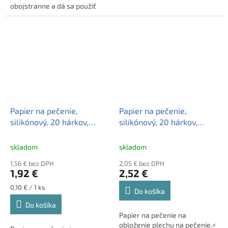
obojstranne a dá sa použiť
viackrát.Cesto sa nelepí na
papier na pečenie. ...
Papier na pečenie,
Papier na pečenie,
silikónový, 20 hárkov,
silikónový, 20 hárkov,
ALUFIX
MAZZINI "Premium"
skladom
skladom
1,56 € bez DPH
2,05 € bez DPH
1,92 €
2,52 €
Jednotková
0,10 € / 1 ks
Do košíka
cena:
Do košíka
Papier na pečenie na
obloženie plechu na pečenie.<