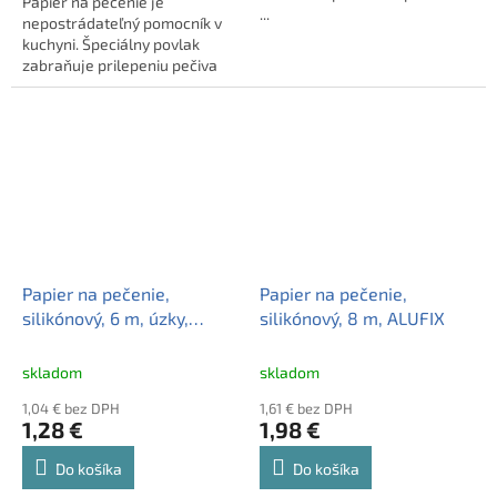
Papier na pečenie je
...
nepostrádateľný pomocník v
kuchyni. Špeciálny povlak
zabraňuje prilepeniu pečiva
na plech. Hotové pečivo sa z
papiera ľahko od ...
Papier na pečenie,
Papier na pečenie,
silikónový, 6 m, úzky,
silikónový, 8 m, ALUFIX
MAZZINI
skladom
skladom
1,04 € bez DPH
1,61 € bez DPH
1,28 €
1,98 €
Do košíka
Do košíka