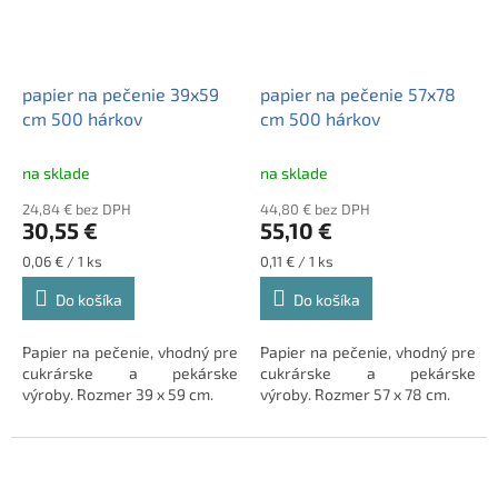
papier na pečenie 39x59
papier na pečenie 57x78
cm 500 hárkov
cm 500 hárkov
na sklade
na sklade
24,84 € bez DPH
44,80 € bez DPH
30,55 €
55,10 €
Jednotková
Jednotková
0,06 € / 1 ks
0,11 € / 1 ks
cena:
cena:
Do košíka
Do košíka
Papier na pečenie, vhodný pre
Papier na pečenie, vhodný pre
cukrárske a pekárske
cukrárske a pekárske
výroby.
Rozmer 39 x 59 cm.
výroby.
Rozmer 57 x 78 cm.