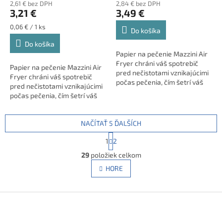
2,61 € bez DPH
2,84 € bez DPH
3,21 €
3,49 €
Jednotková
0,06 € / 1 ks
Do košíka
cena:
Do košíka
Papier na pečenie Mazzini Air
Fryer chráni váš spotrebič
Papier na pečenie Mazzini Air
pred nečistotami vznikajúcimi
Fryer chráni váš spotrebič
počas pečenia, čím šetrí váš
pred nečistotami vznikajúcimi
čas. -ľahké použitie, nele ...
počas pečenia, čím šetrí váš
čas.
NAČÍTAŤ 5 ĎALŠÍCH
ľahké použitie, ne ...
S
1
2
t
O
r
29
položiek celkom
v
á
l
HORE
n
á
k
d
o
v
Z
a
a
c
á
n
i
p
i