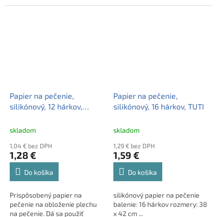
Papier na pečenie,
Papier na pečenie,
silikónový, 12 hárkov,
silikónový, 16 hárkov, TUTI
MAZZINI "Premium"
skladom
skladom
1,04 € bez DPH
1,29 € bez DPH
1,28 €
1,59 €
Do košíka
Do košíka
Prispôsobený papier na
silikónový papier na pečenie
pečenie na obloženie plechu
balenie: 16 hárkov rozmery: 38
na pečenie. Dá sa použiť
x 42 cm ...