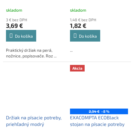
"Trend", svetlozelený
skladom
skladom
3 € bez DPH
1,48 € bez DPH
3,69 €
1,82 €
Do košíka
Do košíka
Praktický držiak na perá,
...
nožnice, popisovače. Roz ...
Akcia
2,34 €
–8 %
Držiak na písacie potreby,
EXACOMPTA ECOBlack
priehľadný modrý
stojan na písacie potreby