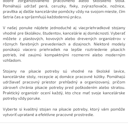
c
dobre zorganizovaného pracovného alebo školského stola.
n
i
Pomáhajú udržať perá, ceruzky, fixky, zvýrazňovače, nožnice,
i
e
pravítka aj ďalšie kancelárske pomôcky vždy na svojom mieste, čím
e
p
šetria čas a spríjemňujú každodennú prácu.
r
v
V našej ponuke nájdete jednoduché aj viacpriehradkové stojany
k
vhodné pre školákov, študentov, kancelárie aj domácnosti. Vyberať
y
môžete z plastových, kovových alebo drevených organizérov v
v
rôznych farebných prevedeniach a dizajnoch. Niektoré modely
ý
ponúkajú viacero priehradiek na lepšie roztriedenie písacích
p
potrieb, iné zaujmú kompaktnými rozmermi alebo moderným
i
vzhľadom.
s
u
Stojany na písacie potreby sú vhodné na školské lavice,
kancelárske stoly, recepcie aj domáce pracovné kútiky. Pomáhajú
udržiavať pracovný priestor prehľadný a organizovaný, pričom
zároveň chránia písacie potreby pred poškodením alebo stratou.
Praktický organizér ocení každý, kto chce mať svoje kancelárske
potreby vždy poruke.
Vyberte si kvalitný stojan na písacie potreby, ktorý vám pomôže
vytvoriť upratané a efektívne pracovné prostredie.
Z