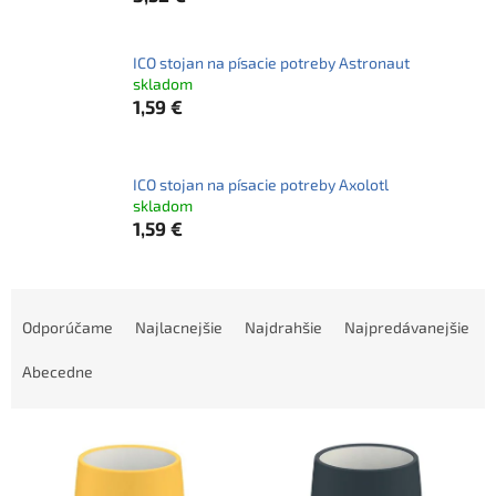
ICO stojan na písacie potreby Astronaut
skladom
1,59 €
ICO stojan na písacie potreby Axolotl
skladom
1,59 €
R
a
Odporúčame
Najlacnejšie
Najdrahšie
Najpredávanejšie
d
e
Abecedne
n
i
V
e
ý
p
p
r