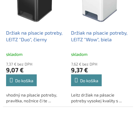
Držiak na písacie potreby,
Držiak na písacie potreby,
LEITZ "Duo", čierny
LEITZ "Wow", biela
skladom
skladom
7,37 € bez DPH
7,62 € bez DPH
9,07 €
9,37 €
Do košíka
Do košíka
vhodný na písacie potreby,
Leitz držiak na pásacie
pravítka, nožnice či te ...
potreby vysokej kvality s ...