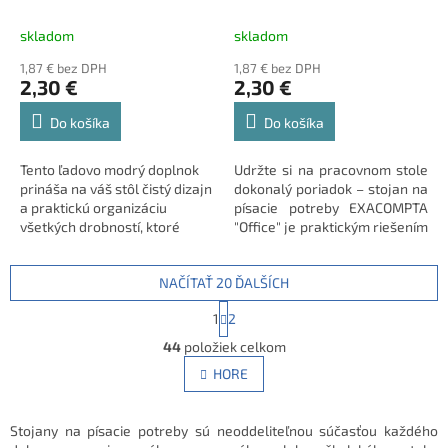
skladom
skladom
1,87 € bez DPH
1,87 € bez DPH
2,30 €
2,30 €
Do košíka
Do košíka
Tento ľadovo modrý doplnok
Udržte si na pracovnom stole
prináša na váš stôl čistý dizajn
dokonalý poriadok – stojan na
a praktickú organizáciu
písacie potreby EXACOMPTA
všetkých drobností, ktoré
"Office" je praktickým riešením
potrebujete mať vždy po ruke.
pre každého, kto hľadá
prehľadný systém na svoje
NAČÍTAŤ 20 ĎALŠÍCH
perá, ceruzky či nožnice.
S
1
2
t
O
r
44
položiek celkom
v
á
l
HORE
n
á
k
d
o
v
a
Stojany na písacie potreby sú neoddeliteľnou súčasťou každého
a