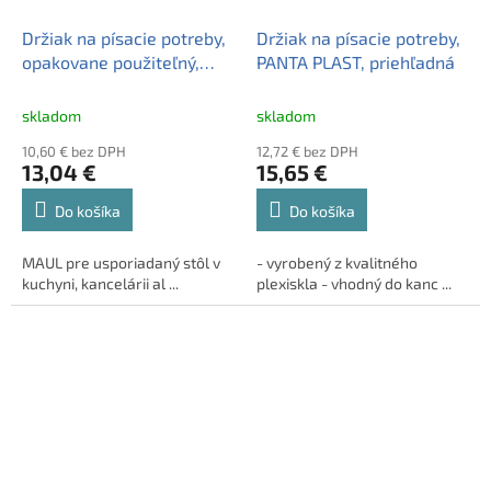
Držiak na písacie potreby,
Držiak na písacie potreby,
opakovane použiteľný,
PANTA PLAST, priehľadná
MAUL "Roundbox", čierna
skladom
skladom
10,60 € bez DPH
12,72 € bez DPH
13,04 €
15,65 €
Do košíka
Do košíka
MAUL pre usporiadaný stôl v
- vyrobený z kvalitného
kuchyni, kancelárii al ...
plexiskla - vhodný do kanc ...