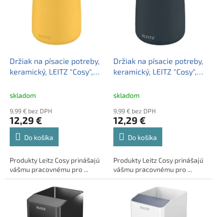
i
o
s
d
p
u
r
k
o
t
d
Držiak na písacie potreby,
Držiak na písacie potreby,
o
u
keramický, LEITZ "Cosy",
keramický, LEITZ "Cosy",
v
k
teplá žltá
zamatová sivá
t
skladom
skladom
o
9,99 € bez DPH
9,99 € bez DPH
v
12,29 €
12,29 €
Do košíka
Do košíka
Produkty Leitz Cosy prinášajú
Produkty Leitz Cosy prinášajú
vášmu pracovnému pro ...
vášmu pracovnému pro ...