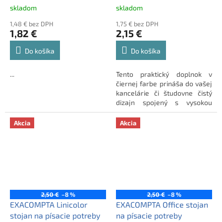
skladom
skladom
1,48 € bez DPH
1,75 € bez DPH
1,82 €
2,15 €
Do košíka
Do košíka
...
Tento praktický doplnok v
čiernej farbe prináša do vašej
kancelárie či študovne čistý
dizajn spojený s vysokou
funkčnosťou.
Akcia
Akcia
2,50 €
–8 %
2,50 €
–8 %
EXACOMPTA Linicolor
EXACOMPTA Office stojan
stojan na písacie potreby
na písacie potreby