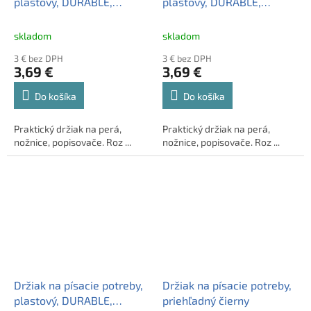
plastový, DURABLE,
plastový, DURABLE,
"Trend", modrý
"Trend", priehľadný modrý
skladom
skladom
3 € bez DPH
3 € bez DPH
3,69 €
3,69 €
Do košíka
Do košíka
Praktický držiak na perá,
Praktický držiak na perá,
nožnice, popisovače. Roz ...
nožnice, popisovače. Roz ...
Držiak na písacie potreby,
Držiak na písacie potreby,
plastový, DURABLE,
priehľadný čierny