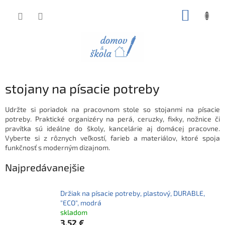
Prejsť
NÁKUP
na
obsah
KOŠÍK
stojany na písacie potreby
Udržte si poriadok na pracovnom stole so stojanmi na písacie
potreby. Praktické organizéry na perá, ceruzky, fixky, nožnice či
pravítka sú ideálne do školy, kancelárie aj domácej pracovne.
Vyberte si z rôznych veľkostí, farieb a materiálov, ktoré spoja
funkčnosť s moderným dizajnom.
Najpredávanejšie
Držiak na písacie potreby, plastový, DURABLE,
"ECO", modrá
skladom
3,52 €