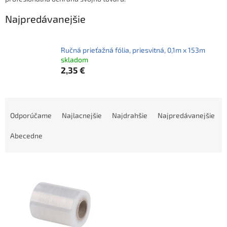
Najpredávanejšie
Ručná prieťažná fólia, priesvitná, 0,1m x 153m
skladom
2,35 €
R
a
Odporúčame
Najlacnejšie
Najdrahšie
Najpredávanejšie
d
e
Abecedne
n
i
V
e
ý
p
p
r
i
o
s
d
p
u