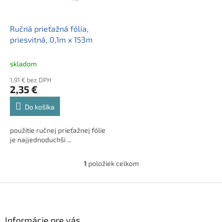
r
k
o
t
d
Ručná prieťažná fólia,
o
u
priesvitná, 0,1m x 153m
v
k
t
skladom
o
1,91 € bez DPH
v
2,35 €
Do košíka
použitie ručnej prieťažnej fólie
je najjednoduchši ...
1
položiek celkom
O
v
l
Z
á
á
d
p
a
ä
Informácie pre vás