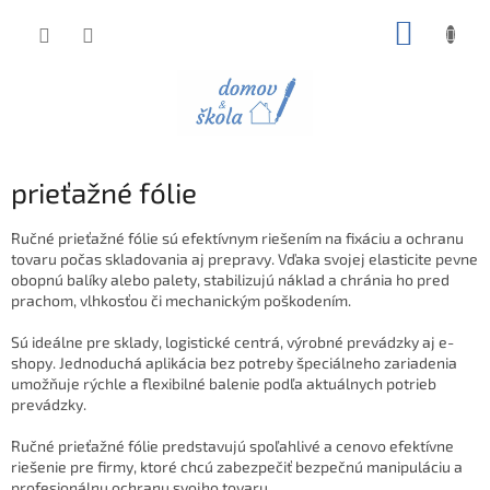
Prejsť
NÁKUP
na
obsah
KOŠÍK
prieťažné fólie
Ručné prieťažné fólie sú efektívnym riešením na fixáciu a ochranu
tovaru počas skladovania aj prepravy. Vďaka svojej elasticite pevne
obopnú balíky alebo palety, stabilizujú náklad a chránia ho pred
prachom, vlhkosťou či mechanickým poškodením.
Sú ideálne pre sklady, logistické centrá, výrobné prevádzky aj e-
shopy. Jednoduchá aplikácia bez potreby špeciálneho zariadenia
umožňuje rýchle a flexibilné balenie podľa aktuálnych potrieb
prevádzky.
Ručné prieťažné fólie predstavujú spoľahlivé a cenovo efektívne
riešenie pre firmy, ktoré chcú zabezpečiť bezpečnú manipuláciu a
profesionálnu ochranu svojho tovaru.