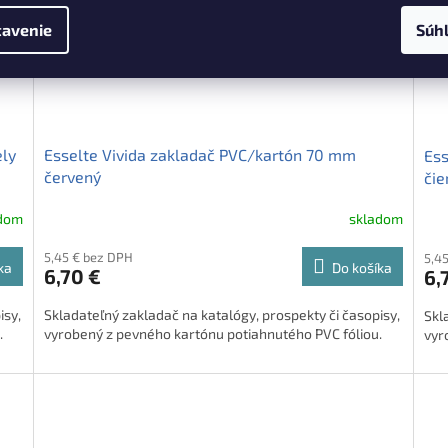
avenie
Súh
ely
Esselte Vivida zakladač PVC/kartón 70 mm
Ess
červený
čie
adom
skladom
5,45 € bez DPH
5,4
ka
Do košíka
6,70 €
6,
isy,
Skladateľný zakladač na katalógy, prospekty či časopisy,
Skl
.
vyrobený z pevného kartónu potiahnutého PVC fóliou.
vyr