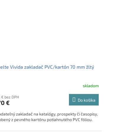
elte Vivida zakladač PVC/kartón 70 mm žltý
skladom
5 € bez DPH
Do košíka
70 €
adateľný zakladač na katalógy, prospekty či časopisy,
obený z pevného kartónu potiahnutého PVC fóliou.