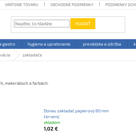
VRÁTENIE TOVARU
OBCHODNÉ PODMIENKY
PODMIENKY OCH
HĽADAŤ
a gastro
hygiena a upratovanie
prevádzka a údržba
k
ivácia
zakladače
h, materiáloch a farbách.
Donau zakladač papierový 80 mm
červený
skladom
1,02 €