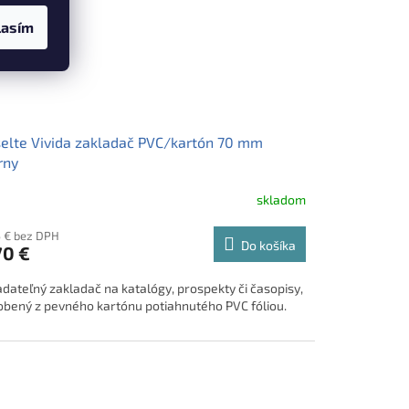
lasím
elte Vivida zakladač PVC/kartón 70 mm
rny
skladom
5 € bez DPH
Do košíka
70 €
adateľný zakladač na katalógy, prospekty či časopisy,
obený z pevného kartónu potiahnutého PVC fóliou.