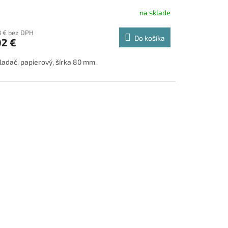
na sklade
3 € bez DPH
Do košíka
02 €
ladač, papierový, šírka 80 mm.