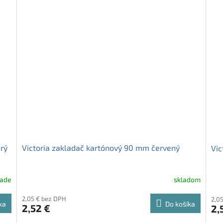
rý
Victoria zakladač kartónový 90 mm červený
Vic
lade
skladom
2,05 € bez DPH
2,0
ka
Do košíka
2,52 €
2,