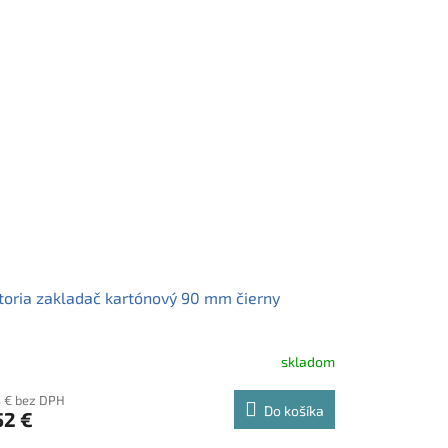
toria zakladač kartónový 90 mm čierny
skladom
5 € bez DPH
Do košíka
52 €