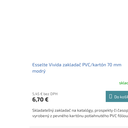
Esselte Vivida zakladač PVC/kartón 70 mm
modrý
skl
5,45 € bez DPH
Do koší
6,70 €
Skladateľný zakladač na katalógy, prospekty či časop
vyrobený z pevného kartónu potiahnutého PVC fóliou