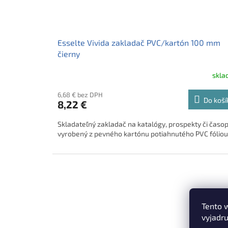
Esselte Vivida zakladač PVC/kartón 100 mm
čierny
skl
6,68 € bez DPH
Do koší
8,22 €
Skladateľný zakladač na katalógy, prospekty či časop
vyrobený z pevného kartónu potiahnutého PVC fóliou
Tento 
vyjadru