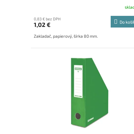
skl
0,83 € bez DPH
Do koší
1,02 €
Zakladač, papierový, šírka 80 mm.