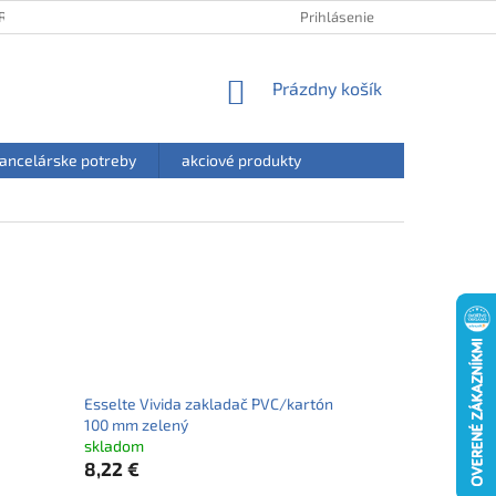
RANY OSOBNÝCH ÚDAJOV
HODNOTENIE OBCHODU
Prihlásenie
NÁKUPNÝ
Prázdny košík
KOŠÍK
ancelárske potreby
akciové produkty
Esselte Vivida zakladač PVC/kartón
100 mm zelený
skladom
8,22 €