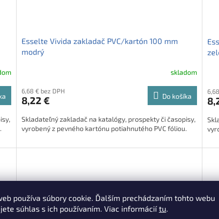
Esselte Vivida zakladač PVC/kartón 100 mm
Ess
modrý
zel
adom
skladom
6,68 € bez DPH
6,6
ka
Do košíka
8,22 €
8,
isy,
Skladateľný zakladač na katalógy, prospekty či časopisy,
Skl
.
vyrobený z pevného kartónu potiahnutého PVC fóliou.
vyr
web používa súbory cookie. Ďalším prechádzaním tohto webu
jete súhlas s ich používaním. Viac informácií
tu
.