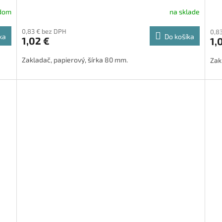
adom
na sklade
0,83 € bez DPH
0,8
ka
Do košíka
1,02 €
1,
Zakladač, papierový, šírka 80 mm.
Zak