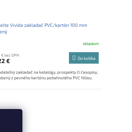
elte Vivida zakladač PVC/kartón 100 mm
ený
skladom
8 € bez DPH
Do košíka
22 €
adateľný zakladač na katalógy, prospekty či časopisy,
obený z pevného kartónu potiahnutého PVC fóliou.