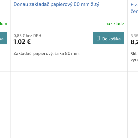
Donau zakladač papierový 80 mm žltý
Ess
če
adom
na sklade
0,83 € bez DPH
6,6
ka
Do košíka
1,02 €
8,
Zakladač, papierový, šírka 80 mm.
Skl
vyr