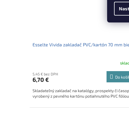
Nast
Esselte Vivida zakladač PVC/kartón 70 mm bi
skl
5,45 € bez DPH
Do koší
6,70 €
Skladateľný zakladač na katalógy, prospekty či časop
vyrobený z pevného kartónu potiahnutého PVC fóliou