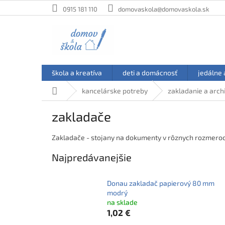
Prejsť
0915 181 110
domovaskola@domovaskola.sk
na
obsah
škola a kreatíva
deti a domácnosť
jedálne 
Domov
kancelárske potreby
zakladanie a arch
zakladače
Zakladače - stojany na dokumenty v rôznych rozmeroc
Najpredávanejšie
Donau zakladač papierový 80 mm
modrý
na sklade
1,02 €