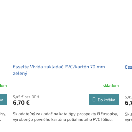
Esselte Vivida zakladač PVC/kartón 70 mm
Ess
zelený
adom
skladom
5,45 € bez DPH
5,4
ka
Do košíka
6,70 €
6,
isy,
Skladateľný zakladač na katalógy, prospekty či časopisy,
Skl
.
vyrobený z pevného kartónu potiahnutého PVC fóliou.
vyr