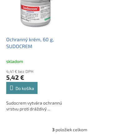
Ochranný krém, 60 g,
SUDOCREM
skladom
4,41 € bez DPH
5,42 €
Do košíka
Sudocrem vytvára ochrannú
vrstvu proti dráždivý ...
3
položiek celkom
O
v