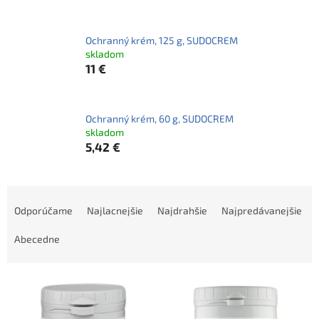
Ochranný krém, 125 g, SUDOCREM
skladom
11 €
Ochranný krém, 60 g, SUDOCREM
skladom
5,42 €
R
a
Odporúčame
Najlacnejšie
Najdrahšie
Najpredávanejšie
d
e
Abecedne
n
i
V
e
ý
p
p
r