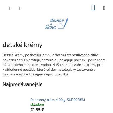
Prejsť
NÁKUP
na
obsah
KOŠÍK
detské krémy
Detské krémy poskytujú jemnú a šetrnú starostlivosť o citlivú
pokožku detí. Hydratujú, chránia a upokojujú pokožku po každom
kúpaní alebo kontakte s vodou. Naša ponuka zahŕňa krémy pre
každodenné použitie, ktoré sú dermatologicky testované a
bezpečné aj pre tú najjemnejšiu pokožku.
Najpredávanejšie
Ochranný krém, 400 g, SUDOCREM
skladom
21,35 €