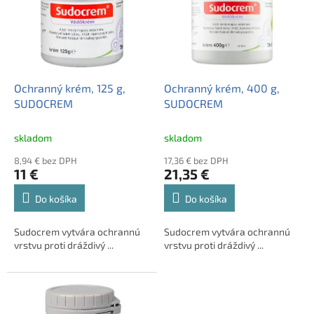
i
o
s
d
p
u
r
k
o
t
d
Ochranný krém, 125 g,
Ochranný krém, 400 g,
o
u
SUDOCREM
SUDOCREM
v
k
t
skladom
skladom
o
8,94 € bez DPH
17,36 € bez DPH
v
11 €
21,35 €
Do košíka
Do košíka
Sudocrem vytvára ochrannú
Sudocrem vytvára ochrannú
vrstvu proti dráždivý ...
vrstvu proti dráždivý ...