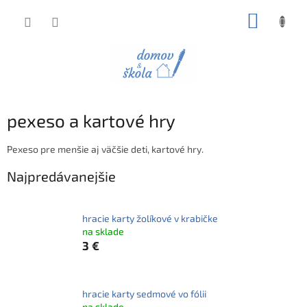
Prejsť
NÁKUP
na
obsah
KOŠÍK
pexeso a kartové hry
Pexeso pre menšie aj väčšie deti, kartové hry.
Najpredávanejšie
hracie karty žolíkové v krabičke
na sklade
3 €
hracie karty sedmové vo fólii
na sklade