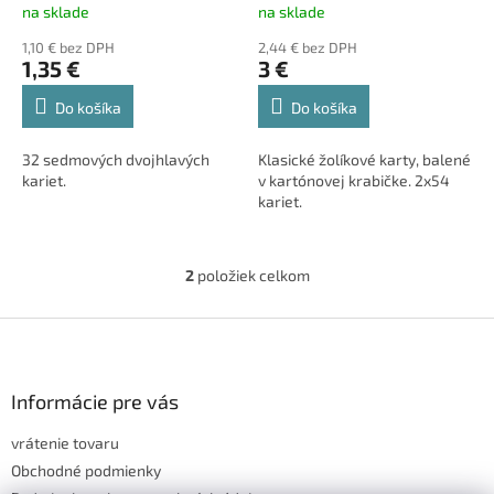
t
na sklade
na sklade
o
1,10 € bez DPH
2,44 € bez DPH
v
1,35 €
3 €
Do košíka
Do košíka
32 sedmových dvojhlavých
Klasické žolíkové karty, balené
kariet.
v kartónovej krabičke. 2x54
kariet.
2
položiek celkom
O
v
l
Z
á
á
d
p
a
ä
Informácie pre vás
c
t
i
vrátenie tovaru
i
e
p
e
Obchodné podmienky
r