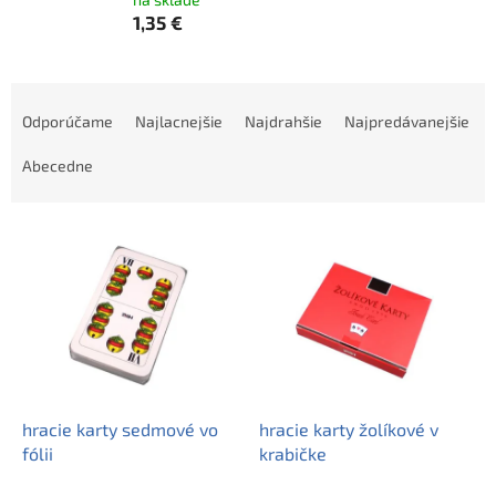
1,35 €
R
a
Odporúčame
Najlacnejšie
Najdrahšie
Najpredávanejšie
d
e
Abecedne
n
i
V
e
ý
p
p
r
i
o
s
d
p
u
r
k
o
t
d
hracie karty sedmové vo
hracie karty žolíkové v
o
u
fólii
krabičke
v
k