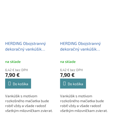
vyrobený z príjemného
Vankúšik je príjemný na dotyk
materiálu a je vrátane výplne,
a dokáže zútulniť každý kút
ktorá je pevne zašitá vo vnútri.
izby vášho domova. Vankúšik
Tovar máme skladom,
je vrátane výplne.
pripravený k odoslaniu.
Samozrejmosťou je logo
kvality OEKO-TEX®.
HERDING Obojstranný
HERDING Obojstranný
dekoračný vankúšik
dekoračný vankúšik
40/40cm MAČIATKO
40/40cm MAČIATKO
na sklade
na sklade
6,42 € bez DPH
6,42 € bez DPH
7,90 €
7,90 €
Do košíka
Do košíka
Vankúšik s motívom
Vankúšik s motívom
rozkošného mačiatka bude
rozkošného mačiatka bude
robiť vždy a všade radosť
robiť vždy a všade radosť
všetkým milovníčkam zvierat.
všetkým milovníčkam zvierat.