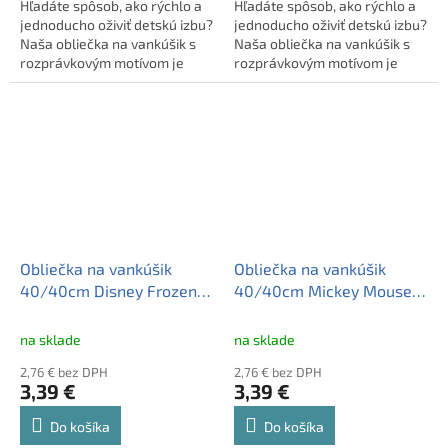
Hľadáte spôsob, ako rýchlo a
Hľadáte spôsob, ako rýchlo a
jednoducho oživiť detskú izbu?
jednoducho oživiť detskú izbu?
Naša obliečka na vankúšik s
Naša obliečka na vankúšik s
rozprávkovým motívom je
rozprávkovým motívom je
presne to, čo potrebujete!
presne to, čo potrebujete!
Dekoračná obliečka na vankúš
Dekoračná obliečka na vankúš
s rozprávkovým motívom,
s rozprávkovým motívom,
40x40 cm, zo 100%
40x40 cm, zo 100%
polyesteru, prateľná, so
polyesteru, prateľná, so
zipsom. Certifikovaná,
zipsom. Certifikovaná,
limitovaná edícia od
limitovaná edícia od
CARBOTEX.
CARBOTEX.
Obliečka na vankúšik
Obliečka na vankúšik
40/40cm Disney Frozen,
40/40cm Mickey Mouse,
FRO2293008
MM2293015
na sklade
na sklade
2,76 € bez DPH
2,76 € bez DPH
3,39 €
3,39 €
Do košíka
Do košíka