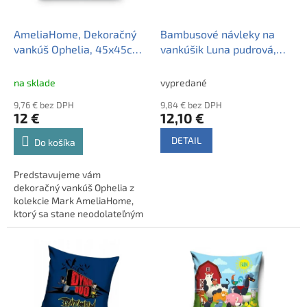
r
k
o
t
d
AmeliaHome, Dekoračný
Bambusové návleky na
o
u
vankúš Ophelia, 45x45cm,
vankúšik Luna pudrová,
v
k
oceľová sivá
Materiál: Bambusový
t
satén, Rozmer: 40x40cm
na sklade
vypredané
o
9,76 € bez DPH
9,84 € bez DPH
v
12 €
12,10 €
DETAIL
Do košíka
Predstavujeme vám
dekoračný vankúš Ophelia z
kolekcie Mark AmeliaHome,
ktorý sa stane neodolateľným
doplnkom vášho interiéru.
Tento elegantný vankúš v
klasickom štýle dodá vášmu
domovu nádych
sofistikovanosti a pohodlia.
Doporučujeme kombinovať s
luxusnými prehozmi z