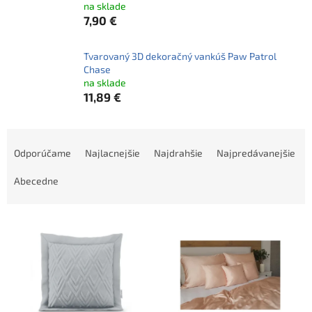
na sklade
7,90 €
Tvarovaný 3D dekoračný vankúš Paw Patrol
Chase
na sklade
11,89 €
R
a
Odporúčame
Najlacnejšie
Najdrahšie
Najpredávanejšie
d
e
Abecedne
n
i
V
e
ý
p
p
r
i
o
s
d
p
u