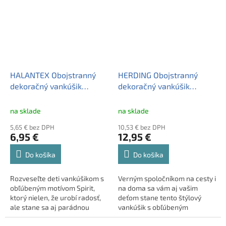
pripravený k odoslaniu.
HALANTEX Obojstranný
HERDING Obojstranný
dekoračný vankúšik
dekoračný vankúšik
40/40cm SPIRIT Wild and
40/40cm DISNEY FROZEN
FREE, SP-8402C
2
na sklade
na sklade
5,65 € bez DPH
10,53 € bez DPH
6,95 €
12,95 €
Do košíka
Do košíka
Rozveseľte deti vankúšikom s
Verným spoločníkom na cesty i
obľúbeným motívom Spirit,
na doma sa vám aj vašim
ktorý nielen, že urobí radosť,
deťom stane tento štýlový
ale stane sa aj parádnou
vankúšik s obľúbeným
ozdobou izbičky. Vankúšik je
motívom Disney Frozen.