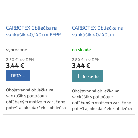
CARBOTEX Obliečka na
CARBOTEX Obliečka na
vankúšik 40/40cm PEPPA
vankúšik 40/40cm
PIG, PP215007
RUŽOVÉ MAČIATKO,
PNL213001
vypredané
na sklade
2,80 € bez DPH
2,80 € bez DPH
3,44 €
3,44 €
DETAIL
Do košíka
Obojstranná obliečka na
Obojstranná obliečka na
vankúšik s potlačou z
vankúšik s potlačou z
obľúbeným motívom zaručene
obľúbeným motívom zaručene
poteší aj ako darček. • obliečka
poteší aj ako darček. • obliečka
na vankúšik • kvalitné
na vankúšik • kvalitné
vypracovanie, stálofarebný
vypracovanie, stálofarebný
materiál - 100% polyester
materiál - 100% polyester
(mikrovlákno) • možnosť prať v
(mikrovlákno) • možnosť prať v
práčke na 30°C • rozmer 40 x
práčke na 30°C • rozmer 40 x