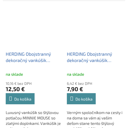
Materiál, z ktorého je vankúšik
Materiál, z ktorého je vankúšik
vyrobený, je príjemný na
vyrobený, je príjemný na
dotyk. Vankúšik je vrátane
dotyk. Vankúšik je vrátane
výplne.
výplne.
HERDING Obojstranný
HERDING Obojstranný
dekoračný vankúšik
dekoračný vankúšik
40/40cm MINNIE MOUSE
40/40cm NASA
Gold Print
na sklade
na sklade
10,16 € bez DPH
6,42 € bez DPH
12,50 €
7,90 €
Do košíka
Do košíka
Luxusný vankúšik so štýlovou
Verným spoločníkom na cesty i
potlačou MINNIE MOUSE so
na doma sa vám aj vašim
zlatými doplnkami. Vankúšik je
deťom stane tento štýlový