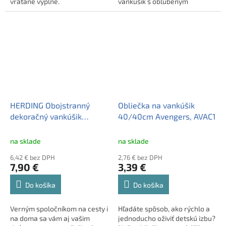
vrátane výplne.
vankúšik s obľúbeným
Samozrejmosťou je logo
motívom NASA. Vankúšik je
kvality OEKO-TEX®. Tovar
príjemný na dotyk a dokáže
máme skladom, pripravený k
zútulniť každý kút izby vášho
odoslaniu. Tovar máme
domova. Vankúšik je vrátane
skladom, pripravený k
výplne. Samozrejmosťou je
odoslaniu.
logo kvality OEKO-TEX®.
HERDING Obojstranný
Obliečka na vankúšik
dekoračný vankúšik
40/40cm Avengers, AVAC1
40/40cm NASA
na sklade
na sklade
6,42 € bez DPH
2,76 € bez DPH
7,90 €
3,39 €
Do košíka
Do košíka
Verným spoločníkom na cesty i
Hľadáte spôsob, ako rýchlo a
na doma sa vám aj vašim
jednoducho oživiť detskú izbu?