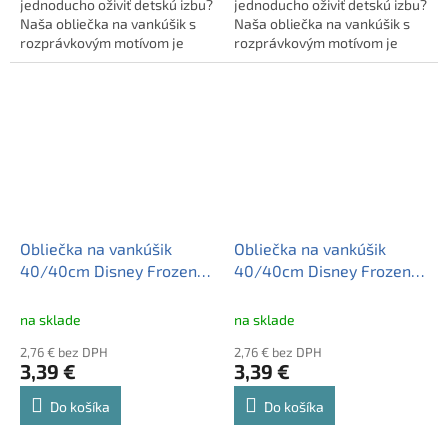
jednoducho oživiť detskú izbu?
jednoducho oživiť detskú izbu?
Naša obliečka na vankúšik s
Naša obliečka na vankúšik s
rozprávkovým motívom je
rozprávkovým motívom je
presne to, čo potrebujete!
presne to, čo potrebujete!
Dekoračná obliečka na vankúš
Dekoračná obliečka na vankúš
s rozprávkovým motívom,
s rozprávkovým motívom,
40x40 cm, zo 100%
40x40 cm, zo 100%
polyesteru, prateľná, so
polyesteru, prateľná, so
zipsom. Certifikovaná,
zipsom. Certifikovaná,
limitovaná edícia od
limitovaná edícia od
CARBOTEX.
CARBOTEX.
Obliečka na vankúšik
Obliečka na vankúšik
40/40cm Disney Frozen,
40/40cm Disney Frozen,
FRO2293001
FRO2293007
na sklade
na sklade
2,76 € bez DPH
2,76 € bez DPH
3,39 €
3,39 €
Do košíka
Do košíka