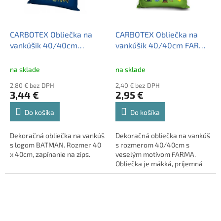
rovnakej kolekcie.
CARBOTEX Obliečka na
CARBOTEX Obliečka na
vankúšik 40/40cm
vankúšik 40/40cm FARMA
BATMAN, BAT8004
Dvor, FARM192007
na sklade
na sklade
2,80 € bez DPH
2,40 € bez DPH
3,44 €
2,95 €
Do košíka
Do košíka
Dekoračná obliečka na vankúš
Dekoračná obliečka na vankúš
s logom BATMAN. Rozmer 40
s rozmerom 40/40cm s
x 40cm, zapínanie na zips.
veselým motívom FARMA.
Obliečka je mäkká, príjemná
na dotyk, v žiarivých farbách.
Tovar máme skladom,
pripravený k odoslaniu.