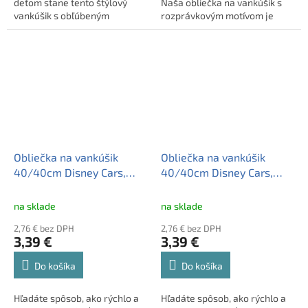
deťom stane tento štýlový
Naša obliečka na vankúšik s
vankúšik s obľúbeným
rozprávkovým motívom je
motívom NASA. Vankúšik je
presne to, čo potrebujete!
príjemný na dotyk a dokáže
Dekoračná obliečka na vankúš
zútulniť každý kút izby vášho
s rozprávkovým motívom,
domova. Vankúšik je vrátane
40x40 cm, zo 100%
výplne. Samozrejmosťou je
polyesteru, prateľná, so
logo kvality OEKO-TEX®.
zipsom. Certifikovaná,
limitovaná edícia od
CARBOTEX.
Obliečka na vankúšik
Obliečka na vankúšik
40/40cm Disney Cars,
40/40cm Disney Cars,
CAR2293039
CAR2296006
na sklade
na sklade
2,76 € bez DPH
2,76 € bez DPH
3,39 €
3,39 €
Do košíka
Do košíka
Hľadáte spôsob, ako rýchlo a
Hľadáte spôsob, ako rýchlo a