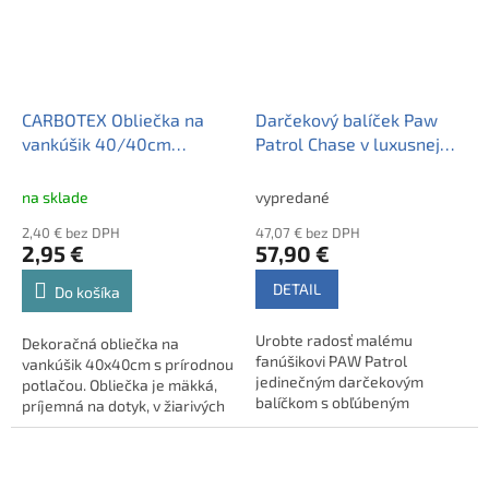
40cm, zapínanie na zips •
40cm, zapínanie na zips •
originálna licencia, limitovaná
originálna licencia, limitovaná
edícia
edícia
CARBOTEX Obliečka na
Darčekový balíček Paw
vankúšik 40/40cm
Patrol Chase v luxusnej
SUKULENT, PNL182008
modrej taške so zlatou
mašľou
na sklade
vypredané
2,40 € bez DPH
47,07 € bez DPH
2,95 €
57,90 €
DETAIL
Do košíka
Urobte radosť malému
Dekoračná obliečka na
fanúšikovi PAW Patrol
vankúšik 40x40cm s prírodnou
jedinečným darčekovým
potlačou. Obliečka je mäkká,
balíčkom s obľúbeným
príjemná na dotyk, v žiarivých
Chaseom. Starostlivo
farbách. Tovar máme skladom,
zostavená sada je zabalená v
pripravený k odoslaniu.
elegantnej modrej darčekovej
taške so zlatou mašľou a