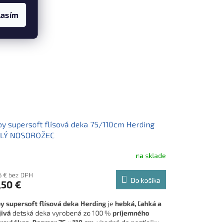
lasím
y supersoft flísová deka 75/110cm Herding
LÝ NOSOROŽEC
na sklade
6 € bez DPH
Do košíka
,50 €
y supersoft flísová deka Herding
je
hebká, ľahká a
jivá
detská deka vyrobená zo 100 %
príjemného