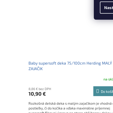
Nast
Baby supersoft deka 75/100cm Herding MALÝ
ZAJAČIK
na sk
8,86 € bez DPH
Do koší
10,90 €
Rozkošná detská deka s malým zajačikom je vhodná
postieľky, či do kočíka a vďaka maximálne príjemnej
supersoft flísovej úprave sa stane obľúbenou dekou