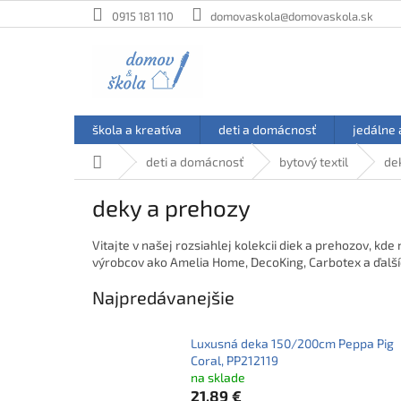
Prejsť
0915 181 110
domovaskola@domovaskola.sk
na
obsah
škola a kreatíva
deti a domácnosť
jedálne 
Domov
deti a domácnosť
bytový textil
de
deky a prehozy
Vitajte v našej rozsiahlej kolekcii diek a prehozov, k
výrobcov ako Amelia Home, DecoKing, Carbotex a ďalš
Najpredávanejšie
Luxusná deka 150/200cm Peppa Pig
Coral, PP212119
na sklade
21,89 €