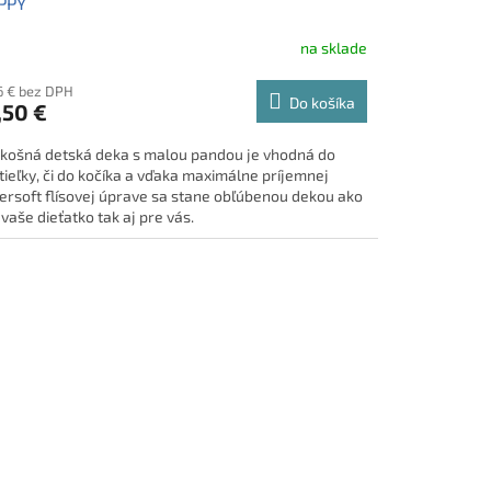
PPY
na sklade
6 € bez DPH
Do košíka
,50 €
košná detská deka s malou pandou je vhodná do
tieľky, či do kočíka a vďaka maximálne príjemnej
ersoft flísovej úprave sa stane obľúbenou dekou ako
 vaše dieťatko tak aj pre vás.