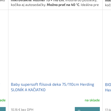
mik
kočíka aj autosedačky.
Možno prať na 40 °C
. Ideálna pre
koč
bábätká a malé deti.
báb
🍼
Mäkučký spoločník pre najmenších!
🍼
M
g
Baby supersoft flísová deka 75/110cm Herding
BIO
SLONÍK A KAČIATKO
Her
lade
na sklade
10,16 € bez DPH
17,