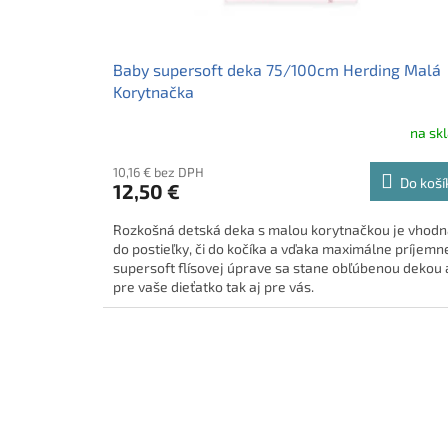
Baby supersoft deka 75/100cm Herding Malá
Korytnačka
na sk
10,16 € bez DPH
Do koší
12,50 €
Rozkošná detská deka s malou korytnačkou je vhod
do postieľky, či do kočíka a vďaka maximálne príjemn
supersoft flísovej úprave sa stane obľúbenou dekou
pre vaše dieťatko tak aj pre vás.