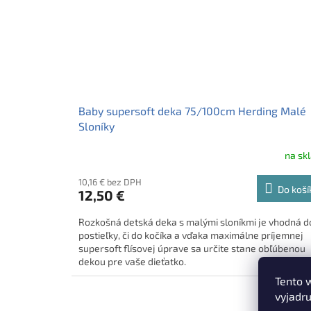
Baby supersoft deka 75/100cm Herding Malé
Sloníky
na sk
10,16 € bez DPH
Do koší
12,50 €
Rozkošná detská deka s malými sloníkmi je vhodná d
postieľky, či do kočíka a vďaka maximálne príjemnej
supersoft flísovej úprave sa určite stane obľúbenou
dekou pre vaše dieťatko.
Tento 
vyjadru