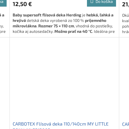
ka
Do košíka
12,50 €
21
á a
Baby supersoft flísová deka Herding
je
hebká, ľahká a
Okú
hrejivá
detská deka vyrobená zo 100 %
príjemného
kva
ky,
mikrovlákna
.
Rozmer 75 × 110 cm
, vhodná do postieľky,
poh
 pre
kočíka aj autosedačky.
Možno prať na 40 °C
. Ideálna pre
hrá
bábätká a malé deti.
zab
pod
🍼
Mäkučký spoločník pre najmenších!
Sta
to,
tov
CARBOTEX Flísová deka 110/140cm MY LITTLE
CAR