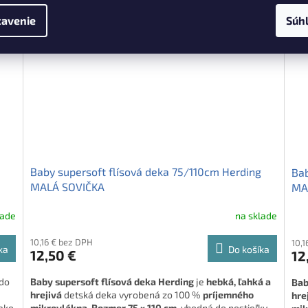
avenie
Súh
Baby supersoft flísová deka 75/110cm Herding
Bab
MALÁ SOVIČKA
MA
lade
na sklade
10,16 € bez DPH
10,1
ka
Do košíka
12,50 €
12
 do
Baby supersoft flísová deka Herding
je
hebká, ľahká a
Bab
hrejivá
detská deka vyrobená zo 100 %
príjemného
hre
 ako
mikrovlákna
.
Rozmer 75 × 110 cm
, vhodná do postieľky,