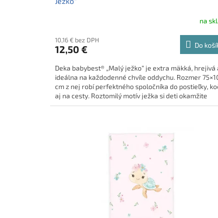
Ježko"
na sk
10,16 € bez DPH
Do koší
12,50 €
Deka babybest® „Malý ježko“ je extra mäkká, hrejivá 
ideálna na každodenné chvíle oddychu. Rozmer 75×1
cm z nej robí perfektného spoločníka do postieľky, ko
aj na cesty. Roztomilý motív ježka si deti okamžite
zamilujú. 🦔✨