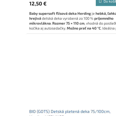
Do koší
12,50 €
Baby supersoft flísová deka Herding
je
hebká, ľahk
hrejivá
detská deka vyrobená zo 100 %
príjemného
mikrovlákna
.
Rozmer 75 × 110 cm
, vhodná do postieľ
kočíka aj autosedačky.
Možno prať na 40 °C
. Ideálna
bábätká a malé deti.
🍼
Mäkučký spoločník pre najmenších!
BIO (GOTS) Detská pletená deka 75/100cm,