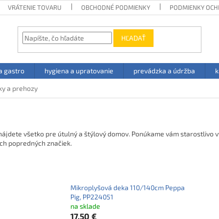
VRÁTENIE TOVARU
OBCHODNÉ PODMIENKY
PODMIENKY OCH
HĽADAŤ
a gastro
hygiena a upratovanie
prevádzka a údržba
k
ky a prehozy
de nájdete všetko pre útulný a štýlový domov. Ponúkame vám starostlivo 
ích popredných značiek.
Mikroplyšová deka 110/140cm Peppa
Pig, PP224051
na sklade
17,50 €