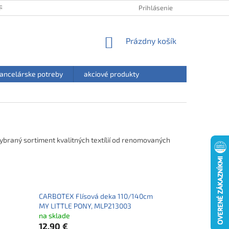
RANY OSOBNÝCH ÚDAJOV
HODNOTENIE OBCHODU
Prihlásenie
NÁKUPNÝ
Prázdny košík
KOŠÍK
ancelárske potreby
akciové produkty
vybraný sortiment kvalitných textílií od renomovaných
CARBOTEX Flísová deka 110/140cm
MY LITTLE PONY, MLP213003
na sklade
12,90 €