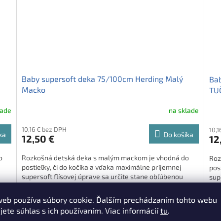
Baby supersoft deka 75/100cm Herding Malý
Bab
Macko
TU
lade
na sklade
10,16 € bez DPH
10,1
ka
Do košíka
12,50 €
12
o
Rozkošná detská deka s malým mackom je vhodná do
Roz
postieľky, či do kočíka a vďaka maximálne príjemnej
pos
supersoft flísovej úprave sa určite stane obľúbenou
sup
dekou pre vaše dieťatko.
pre
web používa súbory cookie. Ďalším prechádzaním tohto webu
jete súhlas s ich používaním. Viac informácií
tu
.