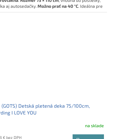
rovlákna
.
Rozmer 75 × 110 cm
, vhodná do postieľky,
íka aj autosedačky.
Možno prať na 40 °C
. Ideálna pre
ätká a malé deti.
äkučký spoločník pre najmenších!
 (GOTS) Detská pletená deka 75/100cm,
ding I LOVE YOU
na sklade
48 € bez DPH