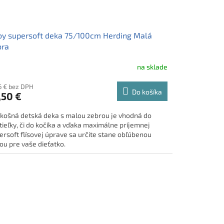
y supersoft deka 75/100cm Herding Malá
bra
na sklade
6 € bez DPH
Do košíka
,50 €
košná detská deka s malou zebrou je vhodná do
tieľky, či do kočíka a vďaka maximálne príjemnej
ersoft flísovej úprave sa určite stane obľúbenou
ou pre vaše dieťatko.