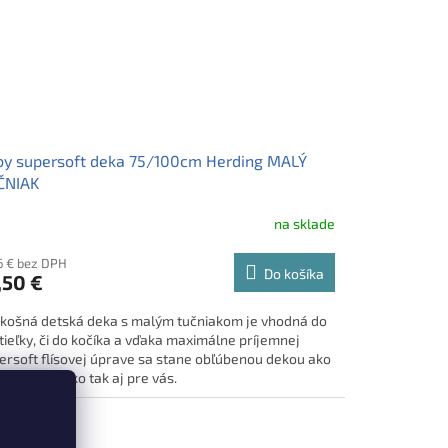
y supersoft deka 75/100cm Herding MALÝ
ČNIAK
na sklade
6 € bez DPH
Do košíka
,50 €
košná detská deka s malým tučniakom je vhodná do
tieľky, či do kočíka a vďaka maximálne príjemnej
ersoft flísovej úprave sa stane obľúbenou dekou ako
 vaše dieťatko tak aj pre vás.