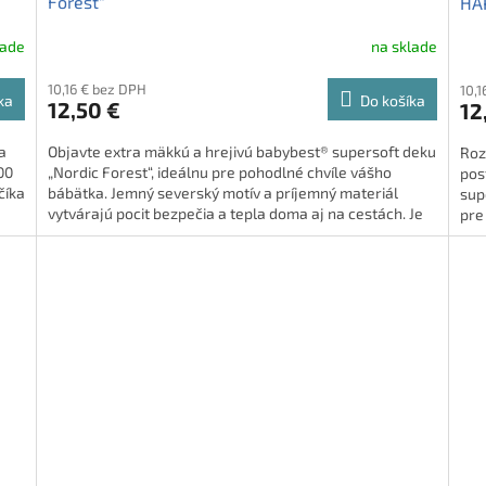
Forest"
HA
lade
na sklade
10,16 € bez DPH
10,1
ka
Do košíka
12,50 €
12
a
Objavte extra mäkkú a hrejivú babybest® supersoft deku
Roz
00
„Nordic Forest“, ideálnu pre pohodlné chvíle vášho
pos
číka
bábätka. Jemný severský motív a príjemný materiál
sup
vytvárajú pocit bezpečia a tepla doma aj na cestách. Je
pre
perfektná do kočíka, postieľky aj na maznanie.