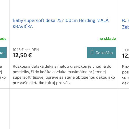
Baby supersoft deka 75/100cm Herding MALÁ
Bab
KRAVIČKA
Ze
lade
na sklade
10,16 € bez DPH
10,1
ka
Do košíka
12,50 €
12
ná
Rozkošná detská deka s malou kravičkou je vhodná do
Roz
ej
postieľky, či do kočíka a vďaka maximálne príjemnej
pos
 ako
supersoft flísovej úprave sa stane obľúbenou dekou ako
sup
pre vaše dieťatko tak aj pre vás.
dek