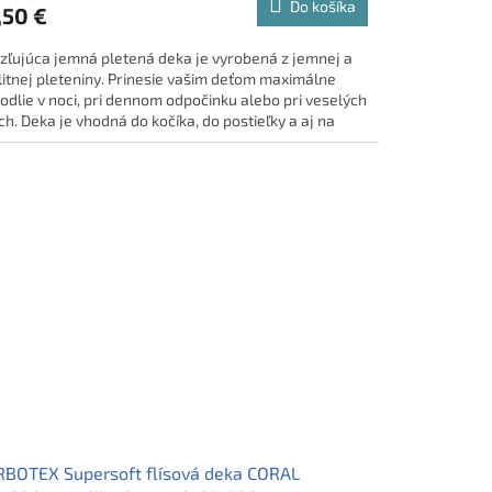
Do košíka
,50 €
zľujúca jemná pletená deka je vyrobená z jemnej a
litnej pleteniny. Prinesie vašim deťom maximálne
odlie v noci, pri dennom odpočinku alebo pri veselých
ch. Deka je vhodná do kočíka, do postieľky a aj na
abušenie vášho dieťatka alebo ju môžete použiť ako
ložku. Samozrejmosťou je certifikát kvality Öko-Tex
ndard 100, ktorý zaručí rozmerovú i farebnú stálosť a
 že je výrobok vhodný aj pre tých najmenších. Tento
ar máme skladom, pripravený k odoslaniu.
BOTEX Supersoft flísová deka CORAL