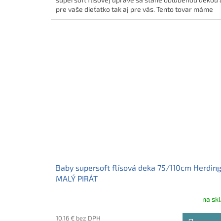
pre vaše dieťatko tak aj pre vás. Tento tovar máme
skladom, pripravený k odoslaniu.
Baby supersoft flísová deka 75/110cm Herdin
MALÝ PIRÁT
na sk
10,16 € bez DPH