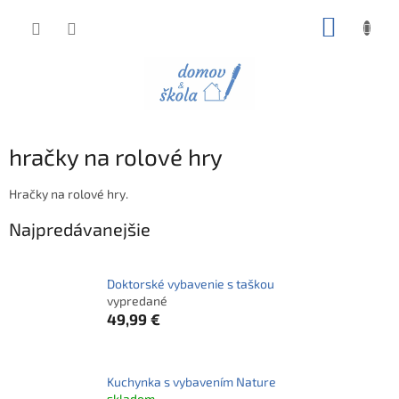
Prejsť
NÁKUP
na
obsah
KOŠÍK
hračky na rolové hry
Hračky na rolové hry.
Najpredávanejšie
Doktorské vybavenie s taškou
vypredané
49,99 €
Kuchynka s vybavením Nature
skladom