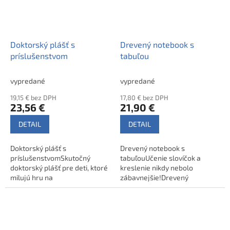
Doktorský plášť s
Drevený notebook s
príslušenstvom
tabuľou
vypredané
vypredané
19,15 € bez DPH
17,80 € bez DPH
23,56 €
21,90 €
DETAIL
DETAIL
Doktorský plášť s
Drevený notebook s
príslušenstvomSkutočný
tabuľouUčenie slovíčok a
doktorský plášť pre deti, ktoré
kreslenie nikdy nebolo
milujú hru na
zábavnejšie!Drevený
lekárov.Oblečenie pre malých
notebook s magnetickou
lekárov a sestričky! Keď deti
tabuľou, magnetkami všetkých
prevezmú rolu doktora, tento
abecedných písmen a čísiel od
doktorský plášť nesmie ch ...
0 do 9.Na obrazovku si môže
die ...