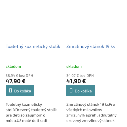
vašich dětí profesionálních
potraviny ako v skutočnom
řemes ...
obchode.
Toaletný kozmetický stolík
Zmrzlinový stánok 19 ks
skladom
skladom
38,94 € bez DPH
34,07 € bez DPH
47,90 €
41,90 €
Do košíka
Do košíka
Toaletný kozmetický
Zmrzlinový stánok 19 ksPre
stolíkDrevený toaletný stolík
všetkých milovníkov
pre deti so záujmom o
zmrzliny!Neprehliadnuteľný
módu.Už malé deti radi
drevený zmrzlinový stánok
napodobňujú dospelákov a aj
pre deti od Tooky Toy je