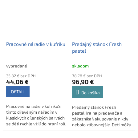
profesie. Drevená kuch ...
hry na dospelých aj profesie. ...
Pracovné náradie v kufríku
Predajný stánok Fresh
pastel
vypredané
skladom
35,82 € bez DPH
78,78 € bez DPH
44,06 €
96,90 €
DETAIL
Do košíka
Pracovné náradie v kufríkuS
Predajný stánok Fresh
tímto dřevěným nářadím v
pastelHra na predavača a
klasických dílenských barvách
zákazníkaNakupovanie nikdy
se děti rychle vžijí do hraní rolí.
nebolo zábavnejšie. Deti môžu
Realistické
v tomto
nástroje a doplňky udělají z
predajnom stánku predávať