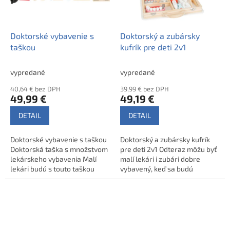
Doktorské vybavenie s
Doktorský a zubársky
taškou
kufrík pre deti 2v1
vypredané
vypredané
40,64 € bez DPH
39,99 € bez DPH
49,99 €
49,19 €
DETAIL
DETAIL
Doktorské vybavenie s taškou
Doktorský a zubársky kufrík
Doktorská taška s množstvom
pre deti 2v1 Odteraz môžu byť
lekárskeho vybavenia Malí
malí lekári i zubári dobre
lekári budú s touto taškou
vybavený, keď sa budú
perfektne vybavený, keď budú
ponáhľať za svojimi pacientmi
ošetrovať svojich
s týmto kufríkom plným
pacientov.Skvelá sada pre
príslušenstva. Súprava
deti, ktoré miluj ...
obsahuje injekčnú ...