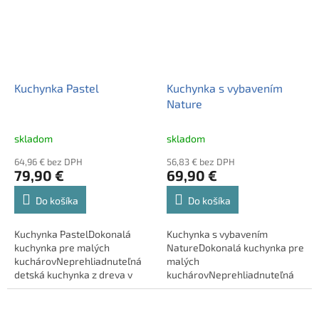
profesie. ...
Kuchynka Pastel
Kuchynka s vybavením
Nature
skladom
skladom
64,96 € bez DPH
56,83 € bez DPH
79,90 €
69,90 €
Do košíka
Do košíka
Kuchynka PastelDokonalá
Kuchynka s vybavením
kuchynka pre malých
NatureDokonalá kuchynka pre
kuchárovNeprehliadnuteľná
malých
detská kuchynka z dreva v
kuchárovNeprehliadnuteľná
pastelových farbách od Tooky
detská kuchynka so vzhľadom
Toy je skvelou hračkou na
prírodného dreva od Tooky Toy
rolové hry na dospelých aj
je skvelou hračkou pre rolové