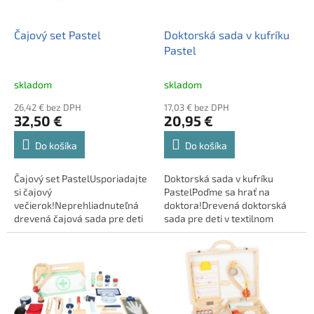
r
k
o
t
d
Čajový set Pastel
Doktorská sada v kufríku
o
u
Pastel
v
k
t
skladom
skladom
o
26,42 € bez DPH
17,03 € bez DPH
v
32,50 €
20,95 €
Do košíka
Do košíka
Čajový set PastelUsporiadajte
Doktorská sada v kufríku
si čajový
PastelPoďme sa hrať na
večierok!Neprehliadnuteľná
doktora!Drevená doktorská
drevená čajová sada pre deti
sada pre deti v textilnom
od Tooky Toy je skvelou
kufríku značky Tooky Toy
hračkou na rolové hry na
umožní deťom hrať sa na
dospelých aj profesie. Kvalitný
doktora doma aj vonku! Vďaka
čajový set sa stane krá ...
bohatej výbave, ako je ...