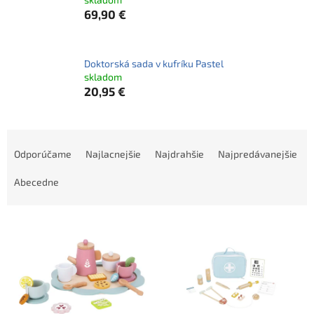
69,90 €
Doktorská sada v kufríku Pastel
skladom
20,95 €
R
a
Odporúčame
Najlacnejšie
Najdrahšie
Najpredávanejšie
d
e
Abecedne
n
i
V
e
ý
p
p
r
i
o
s
d
p
u