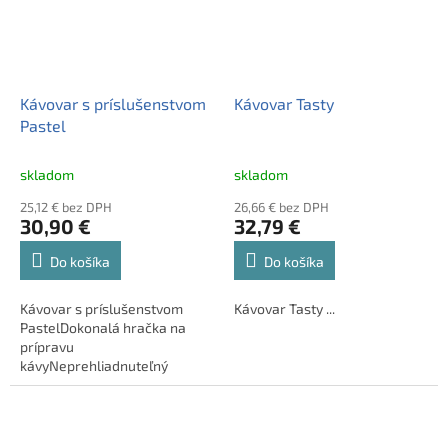
Kávovar s príslušenstvom
Kávovar Tasty
Pastel
skladom
skladom
25,12 € bez DPH
26,66 € bez DPH
30,90 €
32,79 €
Do košíka
Do košíka
Kávovar s príslušenstvom
Kávovar Tasty ...
PastelDokonalá hračka na
prípravu
kávyNeprehliadnuteľný
drevený kávovar pre deti v
pastelových farbách od Tooky
Toy je skvelou hračkou na
rolové hry na dospelých aj