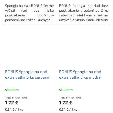
Špongia na riad BONUS šetrne
BONUS špongia na riad bez
vyčistí riad bez rizika
poškrabania v balení po 2 ks
poškrabania. Spoľahlivý
zabezpečí efektívne a šetrné
pomocník do každej kuchyne.
umývanie vášho riadu. Ideálna
pomôcka do každej kuchyne.
BONUS špongia na riad
BONUS špongia na riad
extra veľká 5 ks červená
extra veľká 5 ks modrá
skladom
skladom
1,40 € bez DPH
1,40 € bez DPH
1,72 €
1,72 €
Jednotková
Jednotková
0,34 € / 1 ks
0,34 € / 1 ks