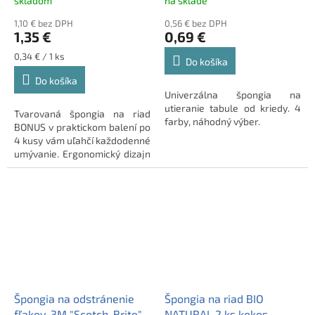
skladom
na sklade
1,10 € bez DPH
0,56 € bez DPH
1,35 €
0,69 €
Jednotková
0,34 € / 1 ks
Do košíka
cena:
Do košíka
Univerzálna špongia na
utieranie tabule od kriedy. 4
Tvarovaná špongia na riad
farby, náhodný výber.
BONUS v praktickom balení po
4 kusy vám uľahčí každodenné
umývanie. Ergonomický dizajn
zabezpečí pohodlné čistenie
riadu v kuchyni.
Špongia na odstránenie
Špongia na riad BIO
fľakov, 3M "Scotch-Brite"
NATURAL 2 ks kokos