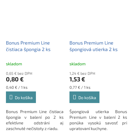
Bonus Premium Line
Bonus Premium Line
čistiaca špongia 2 ks
špongiová utierka 2 ks
skladom
skladom
0,65 € bez DPH
1,24 € bez DPH
0,80 €
1,53 €
Jednotková
Jednotková
0,40 € / 1 ks
0,77 € / 1 ks
cena:
cena:
Do košíka
Do košíka
Bonus Premium Line čistiaca
Špongiová utierka Bonus
špongia v balení po 2 ks
Premium Line v balení 2 ks
efektívne odstráni aj
ponúka vysokú savosť pri
zaschnuté nečistoty z riadu.
upratovaní kuchyne.