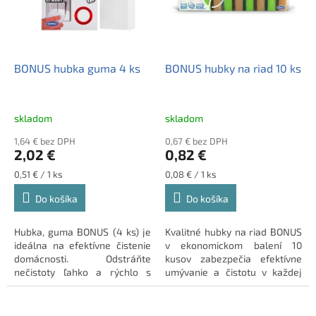
BONUS hubka guma 4 ks
BONUS hubky na riad 10 ks
skladom
skladom
1,64 € bez DPH
0,67 € bez DPH
2,02 €
0,82 €
Jednotková
Jednotková
0,51 € / 1 ks
0,08 € / 1 ks
cena:
cena:
Do košíka
Do košíka
Hubka, guma BONUS (4 ks) je
Kvalitné hubky na riad BONUS
ideálna na efektívne čistenie
v ekonomickom balení 10
domácnosti. Odstráňte
kusov zabezpečia efektívne
nečistoty ľahko a rýchlo s
umývanie a čistotu v každej
týmto praktickým balením.
domácnosti.