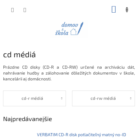
Prejsť
NÁKUP
na
obsah
KOŠÍK
cd médiá
Prázdne CD disky (CD-R a CD-RW) určené na archiváciu dát,
nahrávanie hudby a zálohovanie dôležitých dokumentov v škole,
kancelárii aj domácnosti.
cd-r médiá
cd-rw médiá
Najpredávanejšie
VERBATIM CD-R disk potlačiteľný matný no-ID