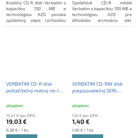
Kvalitný CD-R disk Verbatim s
Spoľahlivé CD-R médiá
kapacitou 700 MB a
Verbatim s kapacitou 700 MB a
technológiou AZO ponúka
technológiou AZO pre
spoľahlivý zápis rýchlosťou
dlhodobú archiváciu dát.
52x a matný povrch vhodný na
Balenie obsahuje 25 ks
potlač. Dodávaný v klasickom
matných diskov s
obale.
potlačiteľným povrchom.
VERBATIM CD-R disk
VERBATIM CD-RW disk
potlačiteľný matný no-ID
prepisovateľný SERL
AZO 700MB 50 ks cake
700MB 1 ks klasický obal
box
skladom
skladom
15,47 € bez DPH
1,14 € bez DPH
19,03 €
1,40 €
Jednotková
Jednotková
0,38 € / 1 ks
1,40 € / 1 ks
cena:
cena: