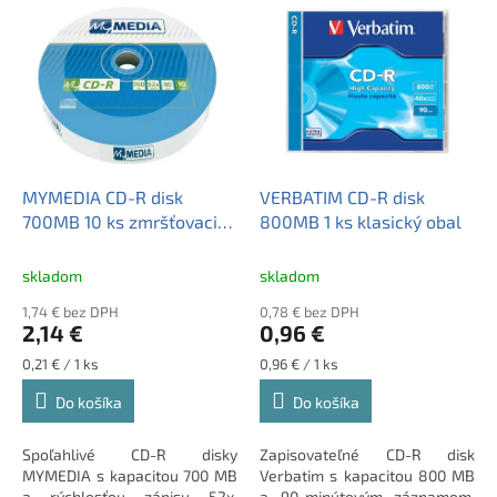
V
e
ý
p
p
r
i
o
s
d
p
u
r
k
o
t
d
MYMEDIA CD-R disk
VERBATIM CD-R disk
o
u
700MB 10 ks zmršťovacie
800MB 1 ks klasický obal
v
k
balenie
t
skladom
skladom
o
1,74 € bez DPH
0,78 € bez DPH
v
2,14 €
0,96 €
Jednotková
Jednotková
0,21 € / 1 ks
0,96 € / 1 ks
cena:
cena:
Do košíka
Do košíka
Spoľahlivé CD-R disky
Zapisovateľné CD-R disk
MYMEDIA s kapacitou 700 MB
Verbatim s kapacitou 800 MB
a rýchlosťou zápisu 52x.
a 90-minútovým záznamom.