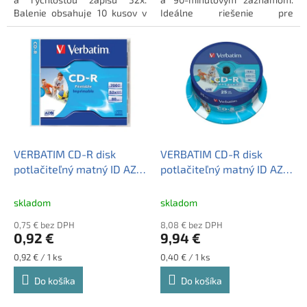
Balenie obsahuje 10 kusov v
Ideálne riešenie pre
zmršťovacej fólii. Ideálne na
archiváciu dát s rýchlosťou
archiváciu vašich dát.
zápisu 40x v klasickom balení.
VERBATIM CD-R disk
VERBATIM CD-R disk
potlačiteľný matný ID AZO
potlačiteľný matný ID AZO
700MB 1 ks klasický obal
700MB 25 ks cake box
skladom
skladom
0,75 € bez DPH
8,08 € bez DPH
0,92 €
9,94 €
Jednotková
Jednotková
0,92 € / 1 ks
0,40 € / 1 ks
cena:
cena:
Do košíka
Do košíka