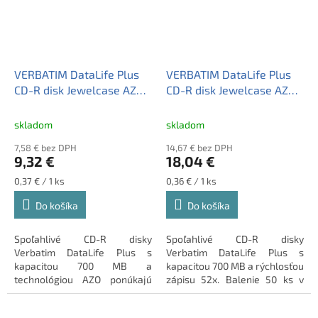
VERBATIM DataLife Plus
VERBATIM DataLife Plus
CD-R disk Jewelcase AZO
CD-R disk Jewelcase AZO
700MB 25 ks cake box
700MB 50 ks cake box
skladom
skladom
7,58 € bez DPH
14,67 € bez DPH
9,32 €
18,04 €
Jednotková
Jednotková
0,37 € / 1 ks
0,36 € / 1 ks
cena:
cena:
Do košíka
Do košíka
Spoľahlivé CD-R disky
Spoľahlivé CD-R disky
Verbatim DataLife Plus s
Verbatim DataLife Plus s
kapacitou 700 MB a
kapacitou 700 MB a rýchlosťou
technológiou AZO ponúkajú
zápisu 52x. Balenie 50 ks v
vysokú stabilitu zápisu.
cake boxe pre bezpečné
ukladanie dát.