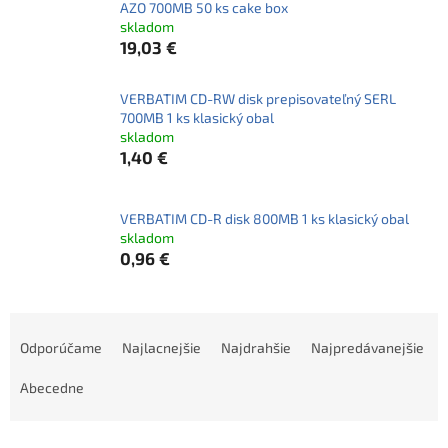
AZO 700MB 50 ks cake box
skladom
19,03 €
VERBATIM CD-RW disk prepisovateľný SERL
700MB 1 ks klasický obal
skladom
1,40 €
VERBATIM CD-R disk 800MB 1 ks klasický obal
skladom
0,96 €
R
a
Odporúčame
Najlacnejšie
Najdrahšie
Najpredávanejšie
d
e
Abecedne
n
i