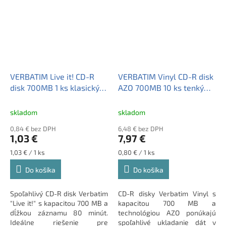
VERBATIM Live it! CD-R
VERBATIM Vinyl CD-R disk
disk 700MB 1 ks klasický
AZO 700MB 10 ks tenký
obal
obal
skladom
skladom
0,84 € bez DPH
6,48 € bez DPH
1,03 €
7,97 €
Jednotková
Jednotková
1,03 € / 1 ks
0,80 € / 1 ks
cena:
cena:
Do košíka
Do košíka
Spoľahlivý CD-R disk Verbatim
CD-R disky Verbatim Vinyl s
"Live it!" s kapacitou 700 MB a
kapacitou 700 MB a
dĺžkou záznamu 80 minút.
technológiou AZO ponúkajú
Ideálne riešenie pre
spoľahlivé ukladanie dát v