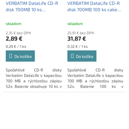
VERBATIM DataLife CD-R
VERBATIM DataLife CD-R
disk 700MB 10 ks
disk 700MB 100 ks cake
zmršťovacie balenie
box
skladom
skladom
2,35 € bez DPH
25,91 € bez DPH
2,89 €
31,87 €
Jednotková
Jednotková
0,29 € / 1 ks
0,32 € / 1 ks
cena:
cena:
Do košíka
Do košíka
Spoľahlivé CD-R disky
Spoľahlivé CD-R disky
Verbatim DataLife s kapacitou
Verbatim DataLife s kapacitou
700 MB a rýchlosťou zápisu
700 MB a rýchlosťou zápisu
52x. Balenie obsahuje 10 ks v
52x. Balenie 100 ks v
praktickom zmršťovacom
praktickom cake boxe.
obale.