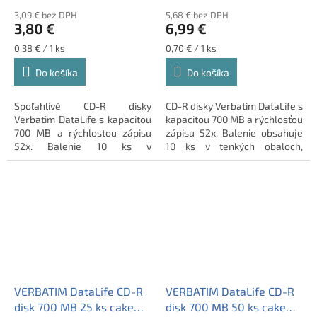
3,09 € bez DPH
5,68 € bez DPH
3,80 €
6,99 €
Jednotková
Jednotková
0,38 € / 1 ks
0,70 € / 1 ks
cena:
cena:
Do košíka
Do košíka
Spoľahlivé CD-R disky
CD-R disky Verbatim DataLife s
Verbatim DataLife s kapacitou
kapacitou 700 MB a rýchlosťou
700 MB a rýchlosťou zápisu
zápisu 52x. Balenie obsahuje
52x. Balenie 10 ks v
10 ks v tenkých obaloch,
praktickom cake boxe.
ideálne na spoľahlivé
zálohovanie dát.
VERBATIM DataLife CD-R
VERBATIM DataLife CD-R
disk 700 MB 25 ks cake
disk 700 MB 50 ks cake