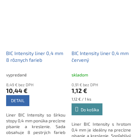
vzduch, hrúbka písma 0,4 mm.
V balení 8 linerov v 8 farbách.
BIC Intensity liner 0,4 mm
BIC Intensity liner 0,4 mm
8 rôznych farieb
červený
vypredané
skladom
8,49 € bez DPH
0,91 € bez DPH
10,44 €
1,12 €
Jednotková
1,12 € / 1 ks
DETAIL
cena:
Do košíka
Liner BIC Intensity so šírkou
stopy 0,4 mm ponúka precízne
Liner BIC Intensity s hrotom
písanie a kreslenie. Sada
0,4 mm je ideálny na precízne
obsahuje 8 pestrých farieb
písanie a kreslenie. Spoľahlivý