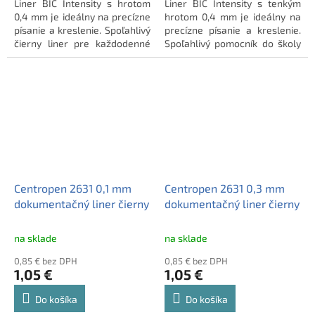
Liner BIC Intensity s hrotom
Liner BIC Intensity s tenkým
0,4 mm je ideálny na precízne
hrotom 0,4 mm je ideálny na
písanie a kreslenie. Spoľahlivý
precízne písanie a kreslenie.
čierny liner pre každodenné
Spoľahlivý pomocník do školy
školské či kancelárske úlohy.
aj kancelárie.
Centropen 2631 0,1 mm
Centropen 2631 0,3 mm
dokumentačný liner čierny
dokumentačný liner čierny
na sklade
na sklade
0,85 € bez DPH
0,85 € bez DPH
1,05 €
1,05 €
Do košíka
Do košíka