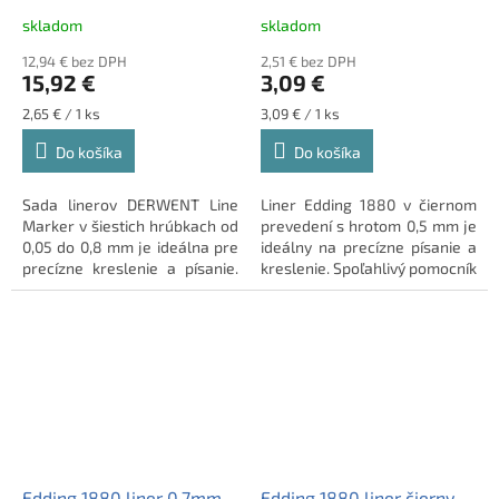
skladom
skladom
12,94 € bez DPH
2,51 € bez DPH
15,92 €
3,09 €
Jednotková
Jednotková
2,65 € / 1 ks
3,09 € / 1 ks
cena:
cena:
Do košíka
Do košíka
Sada linerov DERWENT Line
Liner Edding 1880 v čiernom
Marker v šiestich hrúbkach od
prevedení s hrotom 0,5 mm je
0,05 do 0,8 mm je ideálna pre
ideálny na precízne písanie a
precízne kreslenie a písanie.
kreslenie. Spoľahlivý pomocník
Kvalitné čierne linery pre
do školy či kancelárie.
náročnú prácu.
Edding 1880 liner 0,7mm
Edding 1880 liner čierny