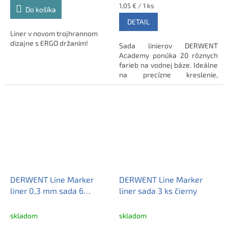
Jednotková
1,05 € / 1 ks
Do košíka
cena:
DETAIL
Liner v novom trojhrannom
dizajne s ERGO držaním!
Sada linierov DERWENT
Academy ponúka 20 rôznych
farieb na vodnej báze. Ideálne
na precízne kreslenie,
skicovanie či vyfarbovanie
detailov vo vašich projektoch.
DERWENT Line Marker
DERWENT Line Marker
liner 0,3 mm sada 6
liner sada 3 ks čierny
rôznych farieb
skladom
skladom