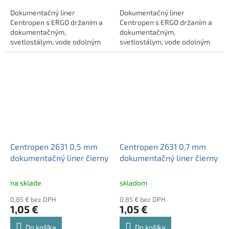
Dokumentačný liner
Dokumentačný liner
Centropen s ERGO držaním a
Centropen s ERGO držaním a
dokumentačným,
dokumentačným,
svetlostálym, vode odolným
svetlostálym, vode odolným
atramentom.
atramentom.
Centropen 2631 0,5 mm
Centropen 2631 0,7 mm
dokumentačný liner čierny
dokumentačný liner čierny
na sklade
skladom
0,85 € bez DPH
0,85 € bez DPH
1,05 €
1,05 €
Do košíka
Do košíka