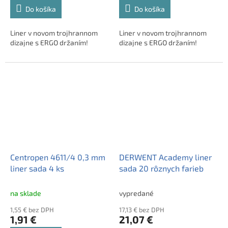
Do košíka
Do košíka
Liner v novom trojhrannom
Liner v novom trojhrannom
dizajne s ERGO držaním!
dizajne s ERGO držaním!
Centropen 4611/4 0,3 mm
DERWENT Academy liner
liner sada 4 ks
sada 20 rôznych farieb
na sklade
vypredané
1,55 € bez DPH
17,13 € bez DPH
1,91 €
21,07 €