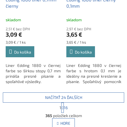
čierny
0,1mm
skladom
skladom
2,51 € bez DPH
2,97 € bez DPH
3,09 €
3,65 €
Jednotková
Jednotková
3,09 € / 1 ks
3,65 € / 1 ks
cena:
cena:
Do košíka
Do košíka
Liner Edding 1880 v čiernej
Liner Edding 1880 v čiernej
farbe so šírkou stopy 0,7 mm
farbe s hrotom 0,1 mm je
prináša presné písanie a
ideálny na presné kreslenie a
spoľahlivé výsledky.
písanie. Spoľahlivý pomocník
pre vašu kanceláriu či školu.
NAČÍTAŤ 24 ĎALŠÍCH
S
1
16
t
O
r
365
položiek celkom
v
á
l
HORE
n