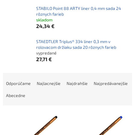
STABILO Point 88 ARTY liner 0,4 mm sada 24
rôznych farieb
skladom
24,34 €
STAEDTLER Triplus® 334 liner 0,3 mm v
rolovacom držiaku sada 20 rôznych farieb
vypredané
27,71 €
R
a
Odporúčame
Najlacnejšie
Najdrahšie
Najpredávanejšie
d
e
Abecedne
n
i
V
e
ý
p
p
r
i