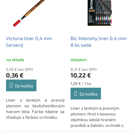
Victoria liner 0,4 mm
Bic Intensity liner 0,4 mm
červený
8 ks sada
na sklade
skladom
0,29 € bez DPH
8,31 € bez DPH
0,36 €
10,22 €
Jednotková
1,28 € / 1 ks
Do košíka
cena:
Do košíka
Liner s tenkým a presný
písmom so šesťuholníkovým
Liner s tenkým a presným
tvarom tela. Farba náplne sa
písmom.
Hrot s kovovou
zhoduje s farbou vrchnáku.
objímkou odolá hranám
pravítok a šablón, vrchnák s
ventilom prepúšťajúcim