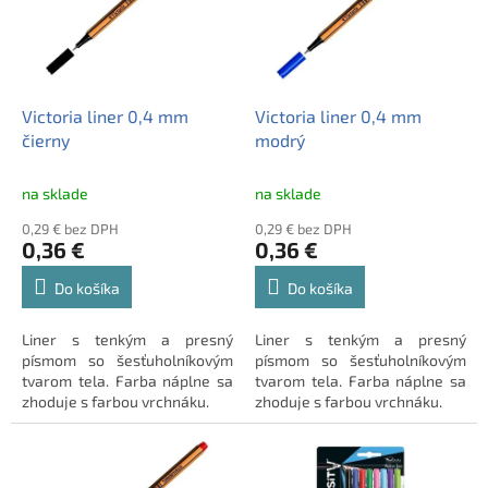
o
s
d
p
u
r
k
o
t
d
Victoria liner 0,4 mm
Victoria liner 0,4 mm
o
u
čierny
modrý
v
k
t
na sklade
na sklade
o
0,29 € bez DPH
0,29 € bez DPH
v
0,36 €
0,36 €
Do košíka
Do košíka
Liner s tenkým a presný
Liner s tenkým a presný
písmom so šesťuholníkovým
písmom so šesťuholníkovým
tvarom tela. Farba náplne sa
tvarom tela. Farba náplne sa
zhoduje s farbou vrchnáku.
zhoduje s farbou vrchnáku.