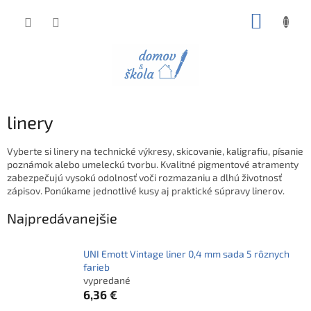
Prejsť
NÁKUP
na
obsah
KOŠÍK
linery
Vyberte si linery na technické výkresy, skicovanie, kaligrafiu, písanie
poznámok alebo umeleckú tvorbu. Kvalitné pigmentové atramenty
zabezpečujú vysokú odolnosť voči rozmazaniu a dlhú životnosť
zápisov. Ponúkame jednotlivé kusy aj praktické súpravy linerov.
Najpredávanejšie
UNI Emott Vintage liner 0,4 mm sada 5 rôznych
farieb
vypredané
6,36 €