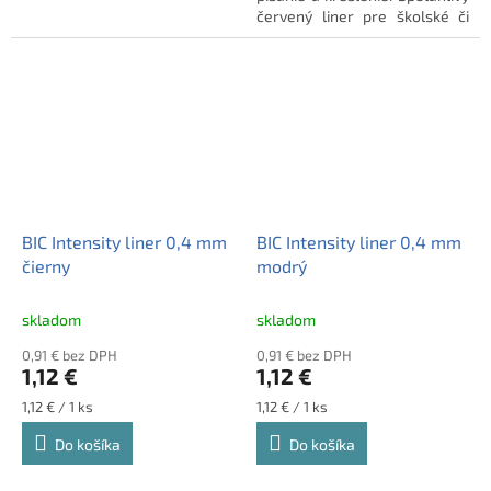
pre vaše poznámky, skice či
červený liner pre školské či
kreatívne projekty.
kancelárske potreby.
BIC Intensity liner 0,4 mm
BIC Intensity liner 0,4 mm
čierny
modrý
skladom
skladom
0,91 € bez DPH
0,91 € bez DPH
1,12 €
1,12 €
Jednotková
Jednotková
1,12 € / 1 ks
1,12 € / 1 ks
cena:
cena:
Do košíka
Do košíka