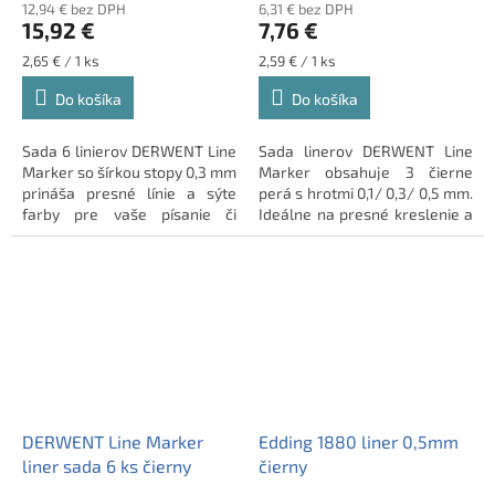
12,94 € bez DPH
6,31 € bez DPH
15,92 €
7,76 €
Jednotková
Jednotková
2,65 € / 1 ks
2,59 € / 1 ks
cena:
cena:
Do košíka
Do košíka
Sada 6 linierov DERWENT Line
Sada linerov DERWENT Line
Marker so šírkou stopy 0,3 mm
Marker obsahuje 3 čierne
prináša presné línie a sýte
perá s hrotmi 0,1/ 0,3/ 0,5 mm.
farby pre vaše písanie či
Ideálne na presné kreslenie a
kreslenie.
písanie.
DERWENT Line Marker
Edding 1880 liner 0,5mm
liner sada 6 ks čierny
čierny