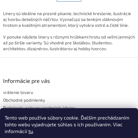
á
k
d
o
v
a
Linery sú ideálne na presné písanie, technické kreslenie, ilustrácie
a
c
aj tvorbu detailných náčrtov. Vyznačujú sa tenkým vláknovým
n
i
hrotom a kvalitným atramentom, ktorý vytvára ostré a čisté línie.
i
e
e
p
V ponuke nájdete linery s rôznymi hrúbkami hrotu od veľmi jemných
r
až po širšie varianty. Sú vhodné pre školákov, študentov,
v
architektov, dizajnérov, ilustrátorov aj hobby tvorcov.
k
Z
y
v
á
ý
p
p
ä
Informácie pre vás
i
t
s
vrátenie tovaru
i
u
e
Obchodné podmienky
Podmienky ochrany osobných údajov
Hodnotenie obchodu
Tento web používa súbory cookie. Ďalším prechádzaním
tohto webu vyjadrujete súhlas s ich používaním. Viac
informácií
tu
.