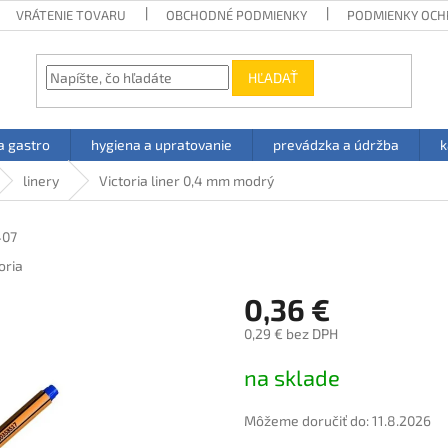
VRÁTENIE TOVARU
OBCHODNÉ PODMIENKY
PODMIENKY OCH
HĽADAŤ
a gastro
hygiena a upratovanie
prevádzka a údržba
k
linery
Victoria liner 0,4 mm modrý
407
oria
0,36 €
0,29 € bez DPH
Jednotková
na sklade
cena:
Môžeme doručiť do:
11.8.2026