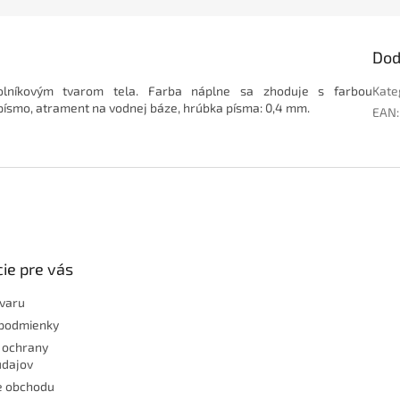
Dod
lníkovým tvarom tela. Farba náplne sa zhoduje s farbou
Kate
písmo,
atrament na vodnej báze,
hrúbka písma: 0,4 mm.
EAN
:
ie pre vás
ovaru
podmienky
 ochrany
údajov
e obchodu