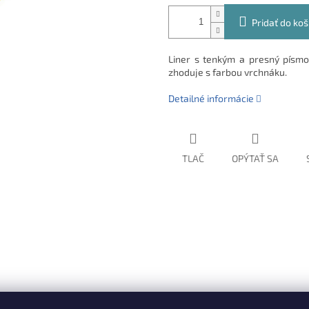
Pridať do koš
Liner s tenkým a presný písm
zhoduje s farbou vrchnáku.
Detailné informácie
TLAČ
OPÝTAŤ SA