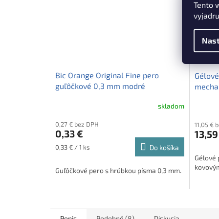
Tento 
vyjadru
Nast
Bic Orange Original Fine pero
Gélové
guľôčkové 0,3 mm modré
mechan
aquama
skladom
407" 
0,27 € bez DPH
11,05 € 
0,33 €
13,59
Jednotková
0,33 € / 1 ks
Do košíka
cena:
Gélové 
kovovým 
Guľôčkové pero s hrúbkou písma 0,3 mm.
Popis
Podobné (8)
Diskusia