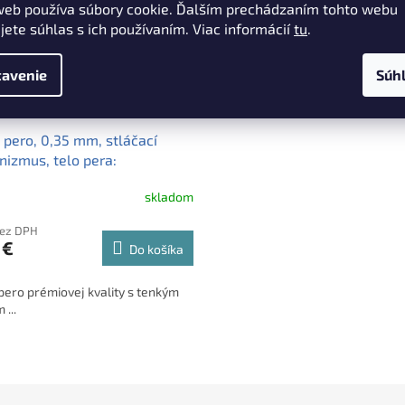
web používa súbory cookie. Ďalším prechádzaním tohto webu
jete súhlas s ich používaním. Viac informácií
tu
.
avenie
Súh
 pero, 0,35 mm, stláčací
izmus, telo pera:
rin, PENTEL "EnerGel BL-
skladom
modrá
bez DPH
 €
Do košíka
pero prémiovej kvality s tenkým
...