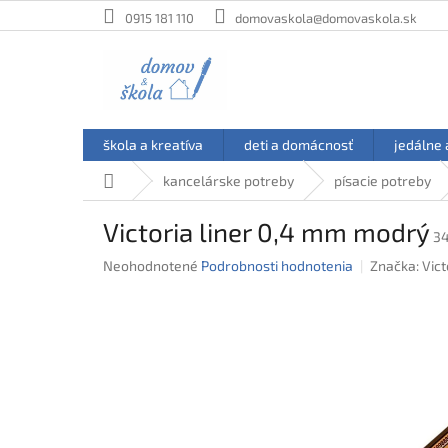
Prejsť
0915 181 110
domovaskola@domovaskola.sk
na
obsah
škola a kreatíva
deti a domácnosť
jedálne 
Domov
kancelárske potreby
písacie potreby
Victoria liner 0,4 mm modrý
3
Priemerné
Neohodnotené
Podrobnosti hodnotenia
Značka:
Vict
hodnotenie
produktu
je
0,0
z
5
hviezdičiek.