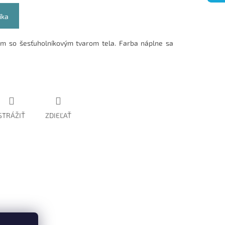
íka
om so šesťuholníkovým tvarom tela. Farba náplne sa
STRÁŽIŤ
ZDIEĽAŤ