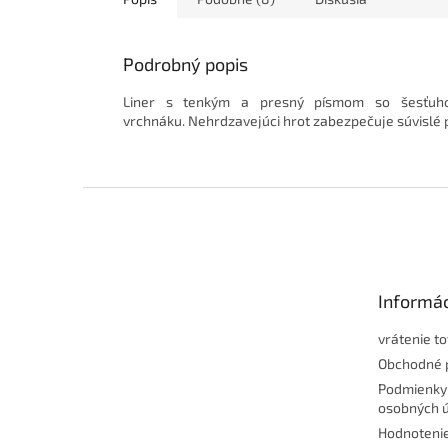
Podrobný popis
Liner s tenkým a presný písmom so šesťuho
vrchnáku.
Nehrdzavejúci hrot zabezpečuje súvislé 
Z
á
p
ä
t
Informác
i
e
vrátenie t
Obchodné 
Podmienky
osobných 
Hodnoteni