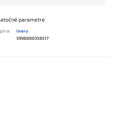
atočné parametre
gória
:
linery
5998880358517