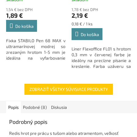
1,54 € bez DPH
1,78 € bez DPH
1,89 €
2,19 €
Jednotková
0,18 € / 1 ks
Do košíka
cena:
Do košíka
Fixka STABILO Pen 68 MAX v
ultramarínovej modrej so
Liner Flexoffice FL01 s hrotom
zrezaným hrotom 1-5 mm je
0,3 mm v červenej farbe je
ideálna na vyfarbovanie
ideálny na precízne písanie a
veľkých plôch aj hrubé písanie.
kreslenie. Farba uzáveru sa
zhoduje s odtieňom
atramentu.
ZOBRAZIŤ VŠETKY SÚVISIACE PRODUKTY
Popis
Podobné (8)
Diskusia
Podrobný popis
Redis hrot pre prácu s tušom alebo atramentom, veľkosť