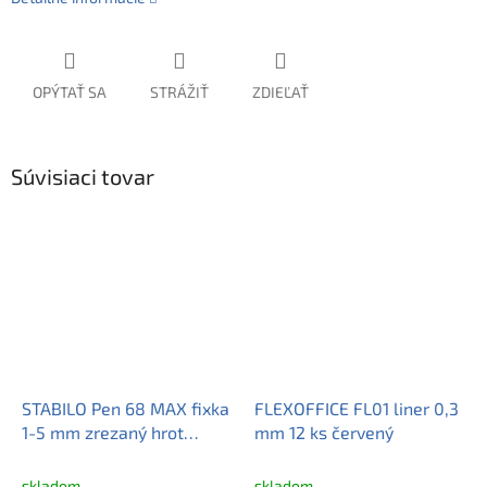
OPÝTAŤ SA
STRÁŽIŤ
ZDIEĽAŤ
Súvisiaci tovar
STABILO Pen 68 MAX fixka
FLEXOFFICE FL01 liner 0,3
1-5 mm zrezaný hrot
mm 12 ks červený
ultramarínová modrá
skladom
skladom