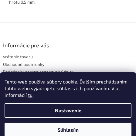
hrotu 0,5 mm.
Z
á
p
ä
Informácie pre vás
t
vrátenie tovaru
i
e
Obchodné podmienky
Podmienky ochrany osobných údajov
Hodnotenie obchodu
Tento web používa súbory cookie. Ďalším prechádzaním
tohto webu vyjadrujete súhlas s ich používaním. Viac
informácií
tu
.
Vytvoril Shoptet
Nastavenie
Copyright 2026
domov & škola
. Všetky práva vyhradené.
Upraviť
Súhlasím
nastavenie cookies