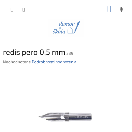
Prejsť
NÁKUP
na
obsah
KOŠÍK
redis pero 0,5 mm
339
Priemerné
Neohodnotené
Podrobnosti hodnotenia
hodnotenie
produktu
je
0,0
z
5
hviezdičiek.