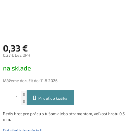
0,33 €
0,27 € bez DPH
Jednotková
na sklade
cena:
Môžeme doručiť do:
11.8.2026
Pridať do košíka
Redis hrot pre prácu s tušom alebo atramentom, veľkosť hrotu 0,5
mm.
Detailné informácie