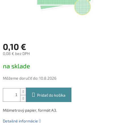
0,10 €
0,08 € bez DPH
Jednotková
na sklade
cena:
Môžeme doručiť do:
10.8.2026
Pridať do košíka
Milimetrový papier, formát A3.
Detailné informácie