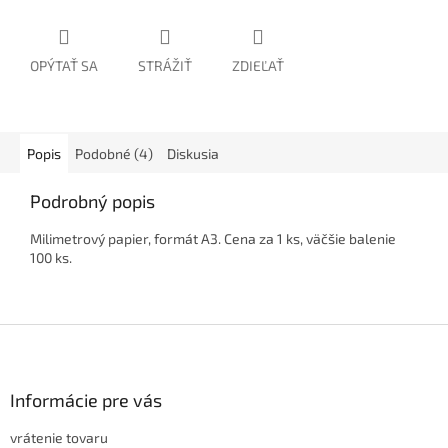
OPÝTAŤ SA
STRÁŽIŤ
ZDIEĽAŤ
Popis
Podobné (4)
Diskusia
Podrobný popis
Milimetrový papier, formát A3. Cena za 1 ks, väčšie balenie
100 ks.
Z
á
p
ä
Informácie pre vás
t
vrátenie tovaru
i