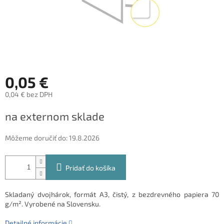
0,05 €
0,04 € bez DPH
Jednotková
na externom sklade
cena:
Môžeme doručiť do:
19.8.2026
Pridať do košíka
Skladaný dvojhárok, formát A3, čistý, z bezdrevného papiera 70
g/m². Vyrobené na Slovensku.
Detailné informácie