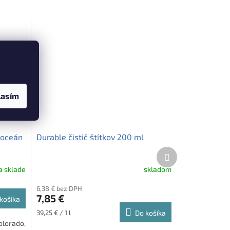
lasím
 oceán
Durable čistič štítkov 200 ml
Ďalší
produkt
a sklade
skladom
6,38 € bez DPH
7,85 €
košíka
Jednotková
39,25 € / 1 l
Do košíka
cena:
lorado,