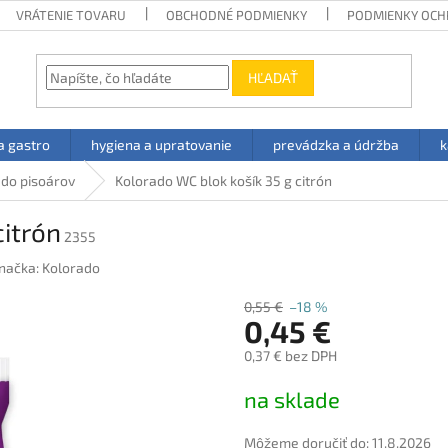
VRÁTENIE TOVARU
OBCHODNÉ PODMIENKY
PODMIENKY OCH
HĽADAŤ
a gastro
hygiena a upratovanie
prevádzka a údržba
k
 do pisoárov
Kolorado WC blok košík 35 g citrón
citrón
2355
načka:
Kolorado
0,55 €
–18 %
0,45 €
0,37 € bez DPH
Jednotková
na sklade
cena:
Môžeme doručiť do:
11.8.2026