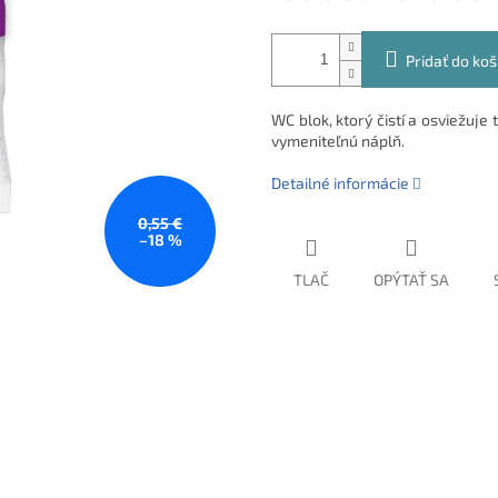
Pridať do koš
WC blok, ktorý čistí a osviežu
vymeniteľnú náplň.
Detailné informácie
0,55 €
–18 %
TLAČ
OPÝTAŤ SA