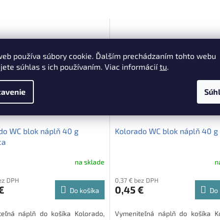
web používa súbory cookie. Ďalším prechádzaním tohto webu
jete súhlas s ich používaním. Viac informácií
tu
.
avenie
Súh
do WC blok náplň 40 g
Kolorado WC blok náplň 40 g
ca
na sklade
n
bez DPH
0,37 € bez DPH
€
0,45 €
Do košíka
Do 
eľná náplň do košíka Kolorado,
Vymeniteľná náplň do košíka Ko