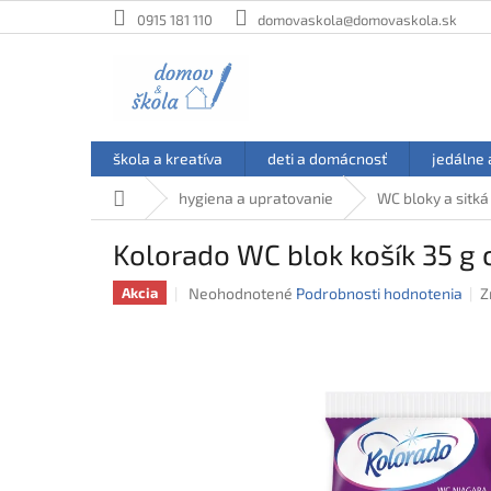
Prejsť
0915 181 110
domovaskola@domovaskola.sk
na
obsah
škola a kreatíva
deti a domácnosť
jedálne 
Domov
hygiena a upratovanie
WC bloky a sitká
Kolorado WC blok košík 35 g 
Priemerné
Neohodnotené
Podrobnosti hodnotenia
Z
Akcia
hodnotenie
produktu
je
0,0
z
5
hviezdičiek.