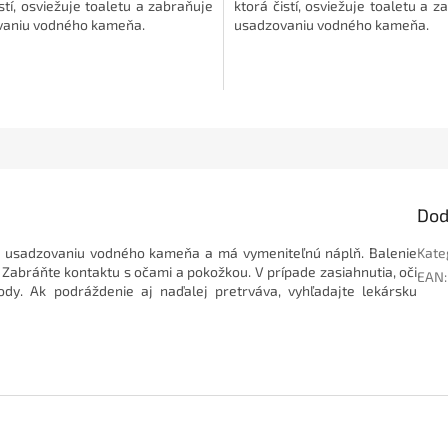
stí, osviežuje toaletu a zabraňuje
ktorá čistí, osviežuje toaletu a z
vaniu vodného kameňa.
usadzovaniu vodného kameňa.
Dod
uje usadzovaniu vodného kameňa a má vymeniteľnú náplň. Balenie
Kate
.
Zabráňte kontaktu s očami a pokožkou. V prípade zasiahnutia, oči
EAN
:
dy. Ak podráždenie aj naďalej pretrváva, vyhľadajte lekársku