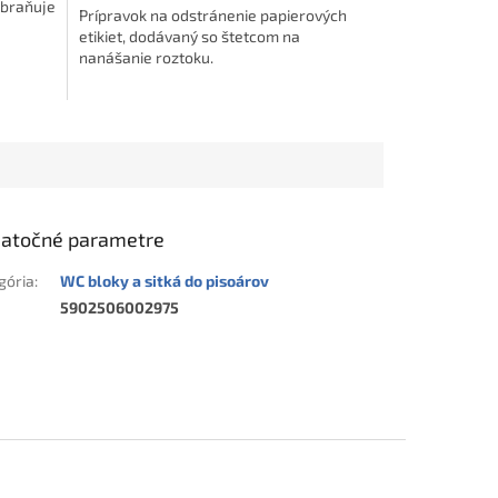
abraňuje
Prípravok na odstránenie papierových
etikiet, dodávaný so štetcom na
nanášanie roztoku.
atočné parametre
gória
:
WC bloky a sitká do pisoárov
5902506002975