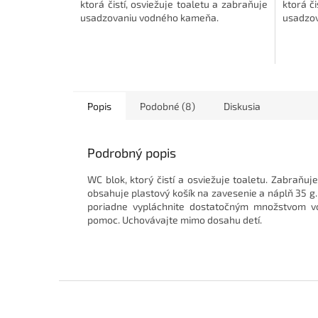
ktorá čistí, osviežuje toaletu a zabraňuje
ktorá či
usadzovaniu vodného kameňa.
usadzo
Popis
Podobné (8)
Diskusia
Podrobný popis
WC blok, ktorý čistí a osviežuje toaletu. Zabraň
obsahuje plastový košík na zavesenie a náplň 35 g
poriadne vypláchnite dostatočným množstvom vo
pomoc. Uchovávajte mimo dosahu detí.
Z
á