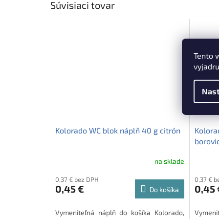
Súvisiaci tovar
Tento 
vyjadru
Nast
Kolorado WC blok náplň 40 g citrón
Kolora
borovi
na sklade
0,37 € bez DPH
0,37 € 
0,45 €
0,45 
Do košíka
Vymeniteľná náplň do košíka Kolorado,
Vymenit