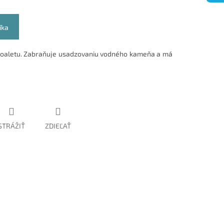
íka
je toaletu. Zabraňuje usadzovaniu vodného kameňa a má
STRÁŽIŤ
ZDIEĽAŤ