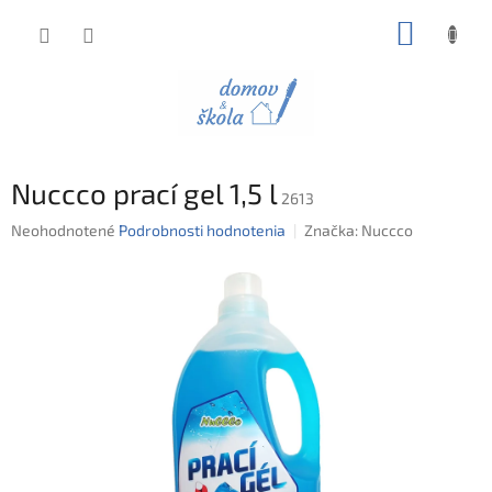
Prejsť
NÁKUP
na
obsah
KOŠÍK
Nuccco prací gel 1,5 l
2613
Priemerné
Neohodnotené
Podrobnosti hodnotenia
Značka:
Nuccco
hodnotenie
produktu
je
0,0
z
5
hviezdičiek.