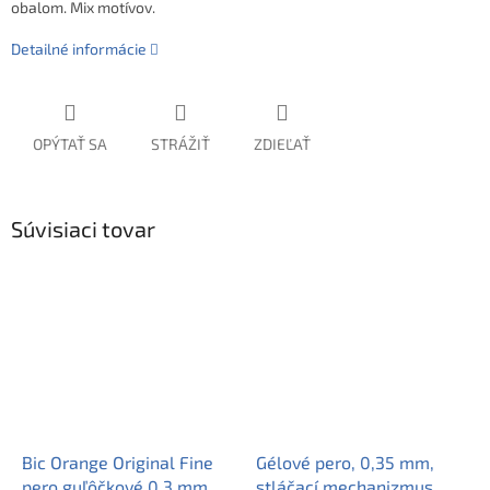
obalom. Mix motívov.
Detailné informácie
OPÝTAŤ SA
STRÁŽIŤ
ZDIEĽAŤ
Súvisiaci tovar
Bic Orange Original Fine
Gélové pero, 0,35 mm,
pero guľôčkové 0,3 mm
stláčací mechanizmus,