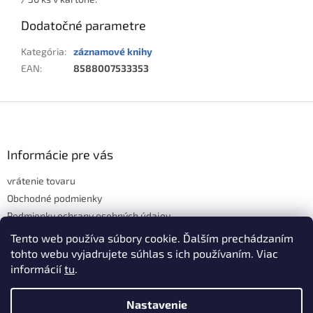
Dodatočné parametre
Kategória
:
záznamové knihy
EAN
:
8588007533353
Z
á
p
ä
Informácie pre vás
t
vrátenie tovaru
i
e
Obchodné podmienky
Podmienky ochrany osobných údajov
Hodnotenie obchodu
Tento web používa súbory cookie. Ďalším prechádzaním
tohto webu vyjadrujete súhlas s ich používaním. Viac
informácií
tu
.
Vytvoril Shoptet
Nastavenie