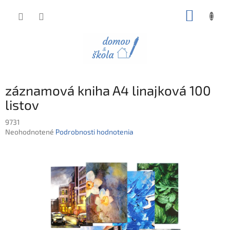
Prejsť
NÁKUP
na
obsah
KOŠÍK
záznamová kniha A4 linajková 100
listov
9731
Priemerné
Neohodnotené
Podrobnosti hodnotenia
hodnotenie
produktu
je
0,0
z
5
hviezdičiek.