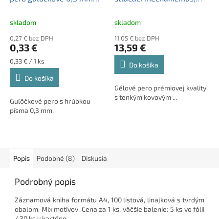
modré
telo pera: aquamarin,
PENTEL "EnerGel BL-407"
skladom
skladom
modrá
0,27 € bez DPH
11,05 € bez DPH
0,33 €
13,59 €
Jednotková
0,33 € / 1 ks
Do košíka
cena:
Do košíka
Gélové pero prémiovej kvality
s tenkým kovovým ...
Guľôčkové pero s hrúbkou
písma 0,3 mm.
Popis
Podobné (8)
Diskusia
Podrobný popis
Záznamová kniha formátu A4, 100 listová, linajková s tvrdým
obalom. Mix motívov. Cena za 1 ks, väčšie balenie: 5 ks vo fólii
/ 30 ks v kartóne.