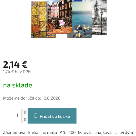
2,14 €
1,74 € bez DPH
Jednotková
na sklade
cena:
Môžeme doručiť do:
10.8.2026
Pridať do košíka
Záznamová kniha formátu A4, 100 listová, linajková s tvrdým