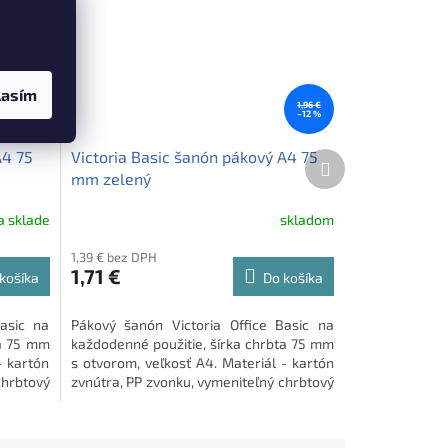
lasím
2,08 €
1,96 €
–17 %
–12 %
A4 75
Victoria Basic šanón pákový A4 75
Ďalší
produkt
mm zelený
a sklade
skladom
1,39 € bez DPH
1,71 €
košíka
Do košíka
asic na
Pákový šanón Victoria Office Basic na
ta 75 mm
každodenné použitie, šírka chrbta 75 mm
- kartón
s otvorom, veľkosť A4. Materiál - kartón
chrbtový
zvnútra, PP zvonku, vymeniteľný chrbtový
štítok.