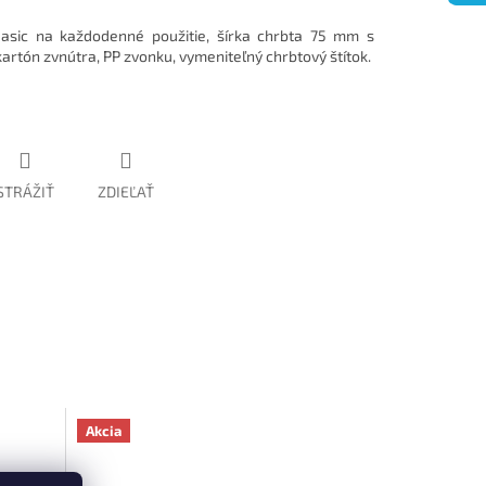
Basic na každodenné použitie, šírka chrbta 75 mm s
kartón zvnútra, PP zvonku, vymeniteľný chrbtový štítok.
STRÁŽIŤ
ZDIEĽAŤ
Akcia