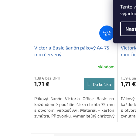
Tento 
vyjadru
Nast
2,08 €
–17 %
Victoria Basic šanón pákový A4 75
Victor
mm červený
mm či
skladom
1,39 € bez DPH
1,39 € b
1,71 €
1,71 €
Do košíka
Pákový šanón Victoria Office Basic na
Pákový 
každodenné použitie, šírka chrbta 75 mm
každode
s otvorom, veľkosť A4. Materiál - kartón
s otvor
zvnútra, PP zvonku, vymeniteľný chrbtový
zvnútra
štítok.
štítok.