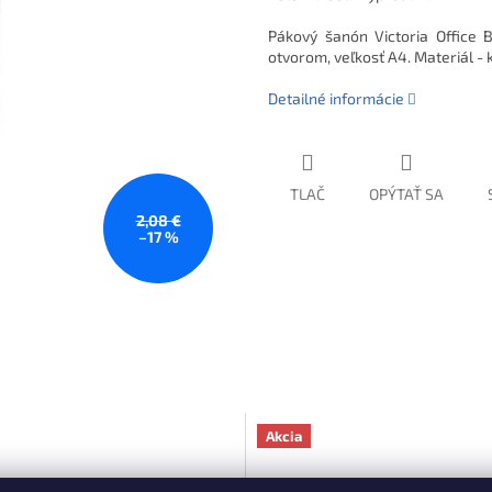
Pákový šanón Victoria Office 
otvorom, veľkosť A4. Materiál - 
Detailné informácie
TLAČ
OPÝTAŤ SA
2,08 €
–17 %
Akcia