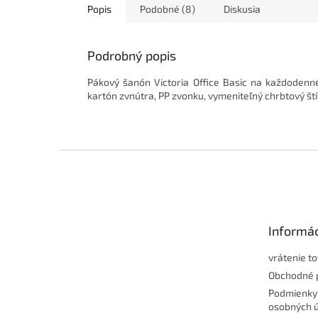
Popis
Podobné (8)
Diskusia
Podrobný popis
Pákový šanón Victoria Office Basic na každodenné
kartón zvnútra, PP zvonku, vymeniteľný chrbtový ští
Z
á
p
ä
t
Informác
i
e
vrátenie t
Obchodné 
Podmienky
osobných 