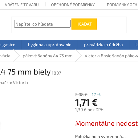
VRÁTENIE TOVARU
OBCHODNÉ PODMIENKY
PODMIENKY OCH
HĽADAŤ
a gastro
hygiena a upratovanie
prevádzka a údržba
k
ivácia
pákové šanóny A4 75 mm
Victoria Basic šanón pákov
A4 75 mm biely
1807
načka:
Victoria
2,08 €
–17 %
1,71 €
1,39 € bez DPH
Jednotková
Momentálne nedos
cena:
Položka bola vypredaná…