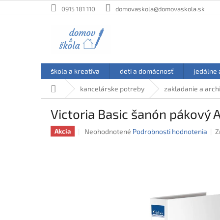
Prejsť
0915 181 110
domovaskola@domovaskola.sk
na
obsah
škola a kreatíva
deti a domácnosť
jedálne 
Domov
kancelárske potreby
zakladanie a arch
Victoria Basic šanón pákový 
Priemerné
Neohodnotené
Podrobnosti hodnotenia
Z
Akcia
hodnotenie
produktu
je
0,0
z
5
hviezdičiek.