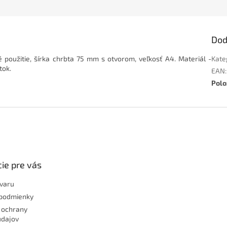
Dod
 použitie, šírka chrbta 75 mm s otvorom, veľkosť A4. Materiál -
Kate
tok.
EAN
:
Polo
ie pre vás
ovaru
podmienky
 ochrany
údajov