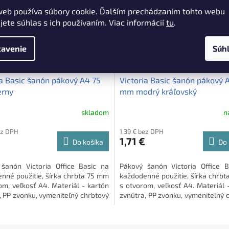
web používa súbory cookie. Ďalším prechádzaním tohto webu
jete súhlas s ich používaním. Viac informácií
tu
.
avenie
Súh
2,08 €
–17 %
ia Basic šanón pákový A4 75
Victoria Basic šanón pákový 
erny
mm modrý kráľovský
skladom
n
ez DPH
1,39 € bez DPH
1,71 €
Do košíka
Do 
šanón Victoria Office Basic na
Pákový šanón Victoria Office B
nné použitie, šírka chrbta 75 mm
každodenné použitie, šírka chrb
om, veľkosť A4. Materiál - kartón
s otvorom, veľkosť A4. Materiál 
, PP zvonku, vymeniteľný chrbtový
zvnútra, PP zvonku, vymeniteľný 
štítok.