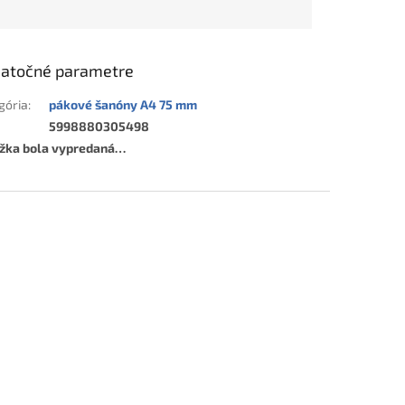
atočné parametre
gória
:
pákové šanóny A4 75 mm
5998880305498
žka bola vypredaná…