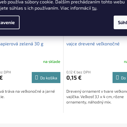
web používa súbory cookie. Ďalším prechádzaním tohto webu
jete súhlas s ich používaním. Viac informácií
tu
.
avenie
Súh
papierová zelená 30 g
vajce drevené veľkonočné
na sklade
n
bez DPH
0,12 € bez DPH
€
0,15 €
Do košíka
Do 
vá tráva na veľkonočné a jarné
Drevený ornament v tvare veľko
ie.
vajíčka. Veľkosť 3,1 x 4 cm, rôzne
ornamenty, náhodný mix.