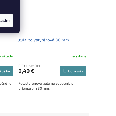
lasím
guľa polystyrénová 80 mm
a sklade
na sklade
0,33 € bez DPH
0,40 €
košíka
Do košíka
nočného
Polystyrénová guľa na zdobenie s
priemerom 80 mm.