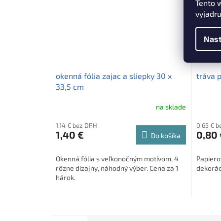
Tento 
vyjadru
Nast
okenná fólia zajac a sliepky 30 x
tráva 
33,5 cm
na sklade
1,14 € bez DPH
0,65 € 
1,40 €
0,80 
Do košíka
Okenná fólia s veľkonočným motívom, 4
Papiero
rôzne dizajny, náhodný výber. Cena za 1
dekorác
hárok.