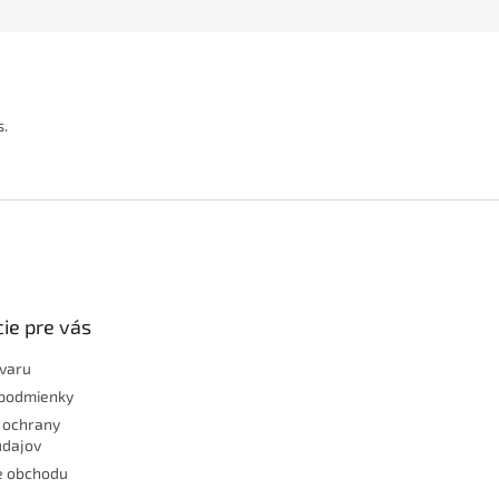
s.
ie pre vás
ovaru
podmienky
 ochrany
údajov
e obchodu