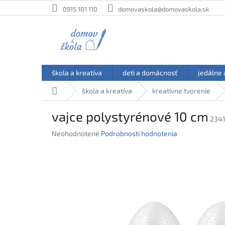
Prejsť
0915 181 110
domovaskola@domovaskola.sk
na
obsah
škola a kreatíva
deti a domácnosť
jedálne 
Domov
škola a kreatíva
kreatívne tvorenie
vajce polystyrénové 10 cm
234
Priemerné
Neohodnotené
Podrobnosti hodnotenia
hodnotenie
produktu
je
0,0
z
5
hviezdičiek.