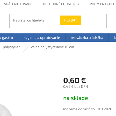
VRÁTENIE TOVARU
OBCHODNÉ PODMIENKY
PODMIENKY OCH
HĽADAŤ
a gastro
hygiena a upratovanie
prevádzka a údržba
k
polystyrén
vajce polystyrénové 10 cm
1
0,60 €
0,49 € bez DPH
Jednotková
na sklade
cena:
Môžeme doručiť do:
10.8.2026