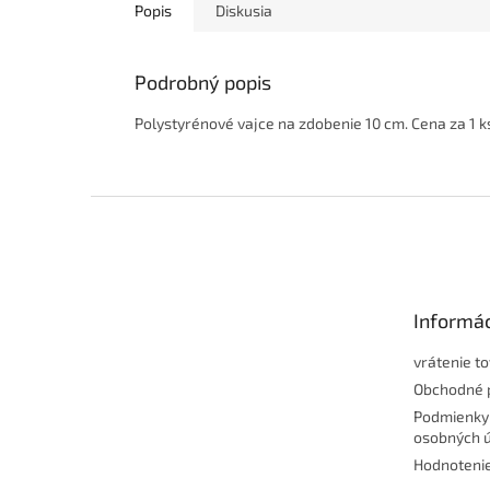
Popis
Diskusia
Podrobný popis
Polystyrénové vajce na zdobenie 10 cm. Cena za 1 k
Z
á
p
ä
t
Informác
i
e
vrátenie t
Obchodné 
Podmienky
osobných 
Hodnoteni