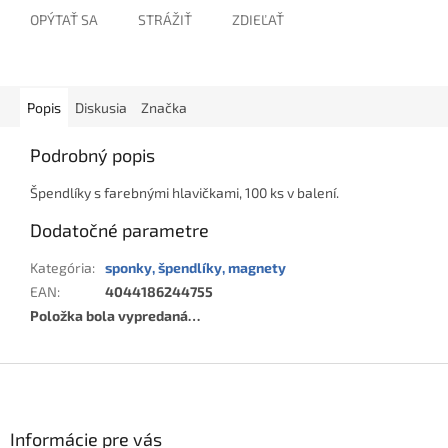
OPÝTAŤ SA
STRÁŽIŤ
ZDIEĽAŤ
Popis
Diskusia
Značka
Podrobný popis
Špendlíky s farebnými hlavičkami, 100 ks v balení.
Dodatočné parametre
Kategória
:
sponky, špendlíky, magnety
EAN
:
4044186244755
Položka bola vypredaná…
Z
á
p
ä
Informácie pre vás