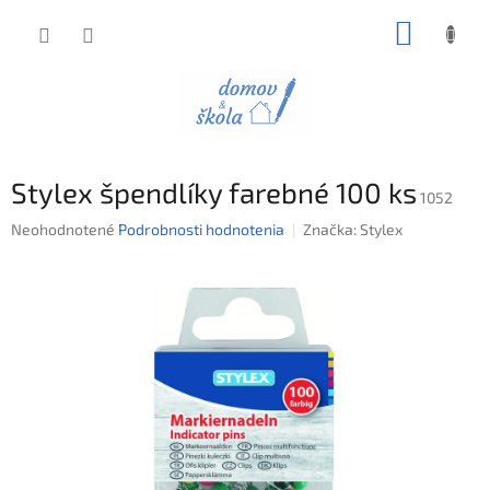
Prejsť
NÁKUP
na
obsah
KOŠÍK
Stylex špendlíky farebné 100 ks
1052
Priemerné
Neohodnotené
Podrobnosti hodnotenia
Značka:
Stylex
hodnotenie
produktu
je
0,0
z
5
hviezdičiek.