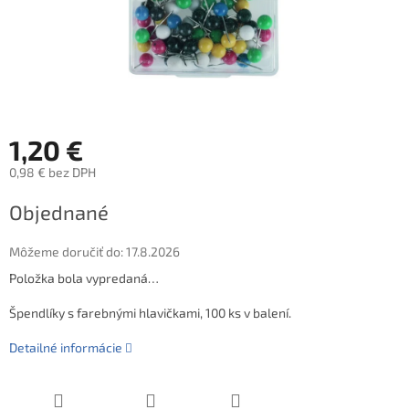
1,20 €
0,98 € bez DPH
Jednotková
Objednané
cena:
Môžeme doručiť do:
17.8.2026
Položka bola vypredaná…
Špendlíky s farebnými hlavičkami, 100 ks v balení.
Detailné informácie