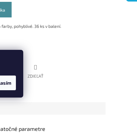
íka
farby, pohyblivé. 36 ks v balení.
STRÁŽIŤ
ZDIEĽAŤ
lasím
atočné parametre