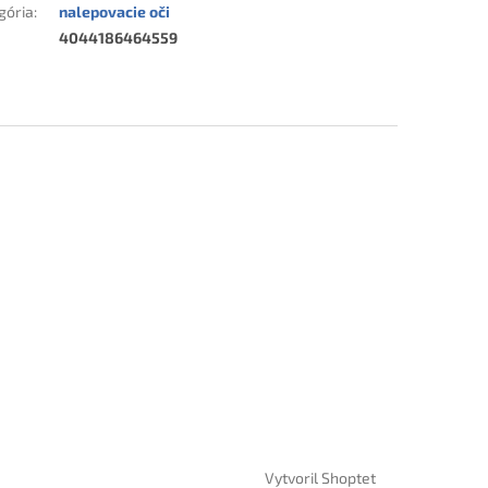
gória
:
nalepovacie oči
4044186464559
Vytvoril Shoptet