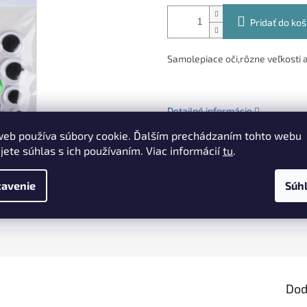
Pridať do koš
Samolepiace oči,rôzne veľkosti a 
Detailné informácie
web používa súbory cookie. Ďalším prechádzaním tohto webu
jete súhlas s ich používaním. Viac informácií
tu
.
TLAČ
OPÝTAŤ SA
avenie
Súh
Dod