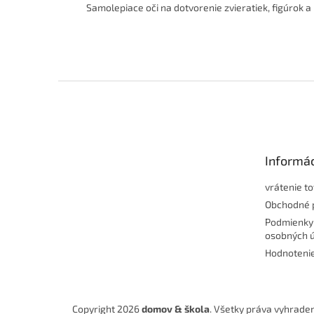
Samolepiace oči na dotvorenie zvieratiek, figúrok a p
Z
á
p
ä
t
Informác
i
e
vrátenie t
Obchodné 
Podmienky
osobných 
Hodnoteni
Copyright 2026
domov & škola
. Všetky práva vyhrade