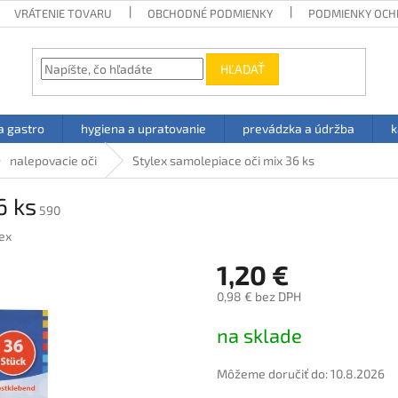
VRÁTENIE TOVARU
OBCHODNÉ PODMIENKY
PODMIENKY OCH
HĽADAŤ
a gastro
hygiena a upratovanie
prevádzka a údržba
k
nalepovacie oči
Stylex samolepiace oči mix 36 ks
6 ks
590
ex
1,20 €
0,98 € bez DPH
Jednotková
na sklade
cena:
Môžeme doručiť do:
10.8.2026