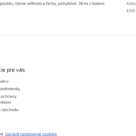
ostáv, rôzne veľkosti a farby, pohyblivé. 36 ks v balení.
Kate
EAN
:
ie pre vás
ovaru
podmienky
 ochrany
údajov
e obchodu
né.
Upraviť nastavenie cookies