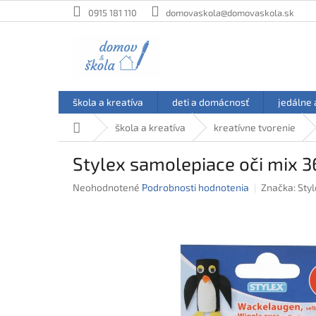
Prejsť
0915 181 110
domovaskola@domovaskola.sk
na
obsah
škola a kreatíva
deti a domácnosť
jedálne 
Domov
škola a kreatíva
kreatívne tvorenie
Stylex samolepiace oči mix 3
Priemerné
Neohodnotené
Podrobnosti hodnotenia
Značka:
Styl
hodnotenie
produktu
je
0,0
z
5
hviezdičiek.