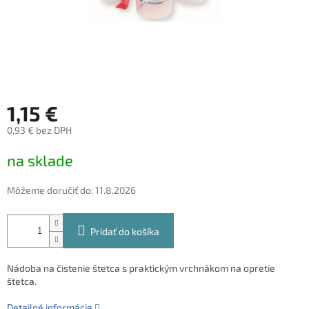
1,15 €
0,93 € bez DPH
Jednotková
na sklade
cena:
Môžeme doručiť do:
11.8.2026
Pridať do košíka
Nádoba na čistenie štetca s praktickým vrchnákom na opretie
štetca.
Detailné informácie