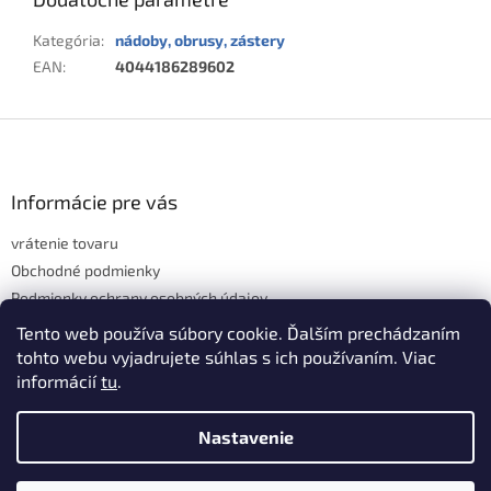
Kategória
:
nádoby, obrusy, zástery
EAN
:
4044186289602
Z
á
p
ä
Informácie pre vás
t
vrátenie tovaru
i
e
Obchodné podmienky
Podmienky ochrany osobných údajov
Hodnotenie obchodu
Tento web používa súbory cookie. Ďalším prechádzaním
tohto webu vyjadrujete súhlas s ich používaním. Viac
informácií
tu
.
Vytvoril Shoptet
Nastavenie
Copyright 2026
domov & škola
. Všetky práva vyhradené.
Upraviť