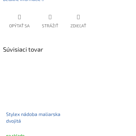
OPÝTAŤ SA
STRÁŽIŤ
ZDIEĽAŤ
Súvisiaci tovar
Stylex nádoba maliarska
dvojitá
na sklade