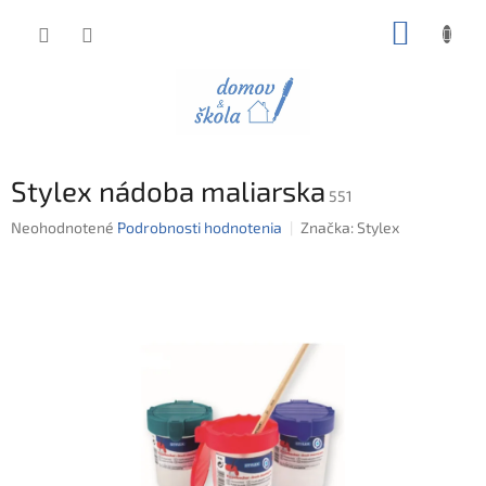
Prejsť
NÁKUP
na
obsah
KOŠÍK
Stylex nádoba maliarska
551
Priemerné
Neohodnotené
Podrobnosti hodnotenia
Značka:
Stylex
hodnotenie
produktu
je
0,0
z
5
hviezdičiek.