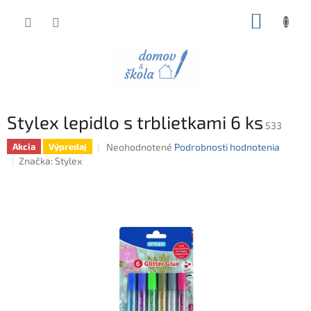
Prejsť
NÁKUP
na
obsah
KOŠÍK
Stylex lepidlo s trblietkami 6 ks
533
Priemerné
Neohodnotené
Podrobnosti hodnotenia
Akcia
Výpredaj
hodnotenie
Značka:
Stylex
produktu
je
0,0
z
5
hviezdičiek.