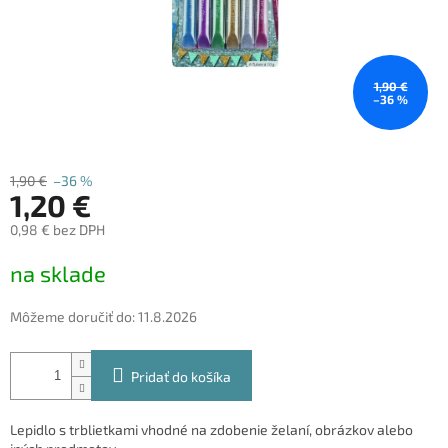
1,90 €
–36 %
1,90 €
–36 %
1,20 €
0,98 € bez DPH
Jednotková
na sklade
cena:
Môžeme doručiť do:
11.8.2026
Pridať do košíka
Lepidlo s trblietkami vhodné na zdobenie želaní, obrázkov alebo