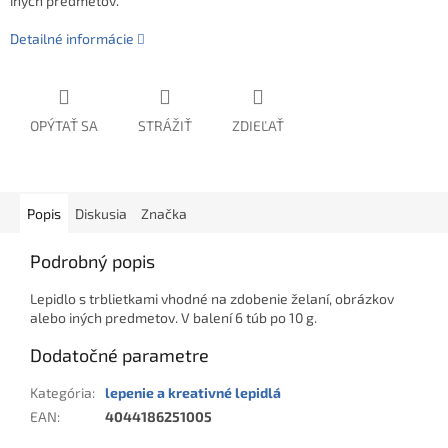
iných predmetov.
Detailné informácie
OPÝTAŤ SA
STRÁŽIŤ
ZDIEĽAŤ
Popis
Diskusia
Značka
Podrobný popis
Lepidlo s trblietkami vhodné na zdobenie želaní, obrázkov
alebo iných predmetov. V balení 6 túb po 10 g.
Dodatočné parametre
Kategória
:
lepenie a kreativné lepidlá
EAN
:
4044186251005