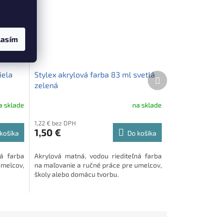
lasím
iela
Stylex akrylová farba 83 ml svetlá
Ďalší
produkt
zelená
a sklade
na sklade
1,22 € bez DPH
1,50 €
košíka
Do košíka
ná farba
Akrylová matná, vodou riediteľná farba
umelcov,
na maľovanie a ručné práce pre umelcov,
školy alebo domácu tvorbu.