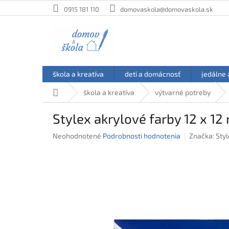
Prejsť
0915 181 110
domovaskola@domovaskola.sk
na
obsah
škola a kreatíva
deti a domácnosť
jedálne 
Domov
škola a kreatíva
výtvarné potreby
Stylex akrylové farby 12 x 12
Priemerné
Neohodnotené
Podrobnosti hodnotenia
Značka:
Styl
hodnotenie
produktu
je
0,0
z
5
hviezdičiek.