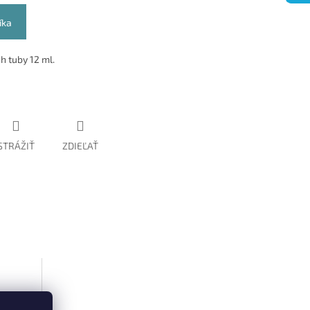
íka
h tuby 12 ml.
STRÁŽIŤ
ZDIEĽAŤ