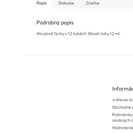
Popis
Diskusia
Značka
Podrobný popis
Akrylové farby v 12 tubách. Obsah tuby 12 ml.
Z
á
p
ä
t
Informác
i
e
vrátenie t
Obchodné 
Podmienky
osobných 
Hodnoteni