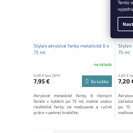
Tento 
vyjadru
Nast
Stylex akrylové farby metalické 6 x
Stylex
75 ml
75 ml
na sklade
6,46 € bez DPH
5,85 € 
7,95 €
7,20 
Do košíka
Akrylové metalické farby, 6 rôznych
Akrylov
farieb v tubách po 75 ml, matné vodou
začiato
riediteľné farby na maľovanie a ručné
po 75 
práce v peknej krabičke.
maľova
krabičk