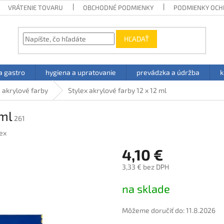
VRÁTENIE TOVARU
OBCHODNÉ PODMIENKY
PODMIENKY OCH
HĽADAŤ
a gastro
hygiena a upratovanie
prevádzka a údržba
k
akrylové farby
Stylex akrylové farby 12 x 12 ml
 ml
261
ex
4,10 €
3,33 € bez DPH
Jednotková
na sklade
cena:
Môžeme doručiť do:
11.8.2026