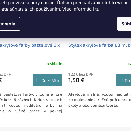
web používa súbory cookie. Ďalším prechádzaním tohto webu
jete súhlas s ich používaním. Viac informácií
tu
.
avenie
Súh
 akrylové farby pastelové 6 x
Stylex akrylová farba 83 ml b
na sklade
n
bez DPH
1,22 € bez DPH
€
1,50 €
Do košíka
Do 
é pastelové farby, vhodné aj pre
Akrylová matná, vodou riediteľ
čníkov, 6 rôznych farieb v tubách
na maľovanie a ručné práce pre 
ml, vodou riediteľné farby na
školy alebo domácu tvorbu.
nie a ručné práce v peknej
e.