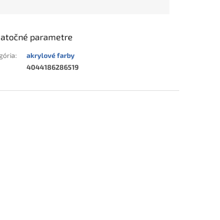
atočné parametre
gória
:
akrylové farby
4044186286519