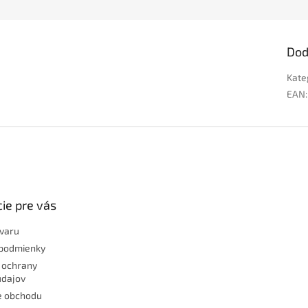
Dod
Kate
EAN
:
ie pre vás
ovaru
podmienky
 ochrany
údajov
e obchodu