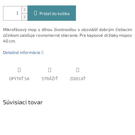
Pridať do košíka
Mikrofázový mop s dlhou životnosťou s obzvlášť dobrým čistiacim
účinkom zaisťuje rovnomerné stieranie. Pre kapsové držiaky mopov
40 cm.
Detailné informácie
OPÝTAŤ SA
STRÁŽIŤ
ZDIEĽAŤ
Súvisiaci tovar