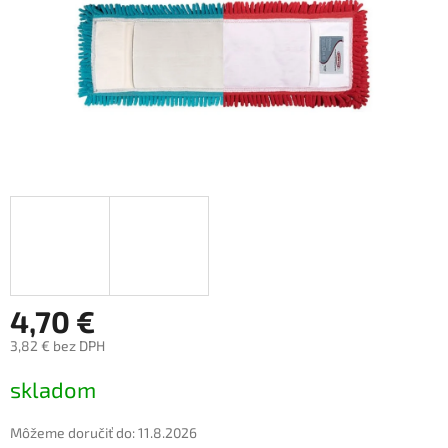
4,70 €
3,82 € bez DPH
Jednotková
skladom
cena:
Môžeme doručiť do:
11.8.2026