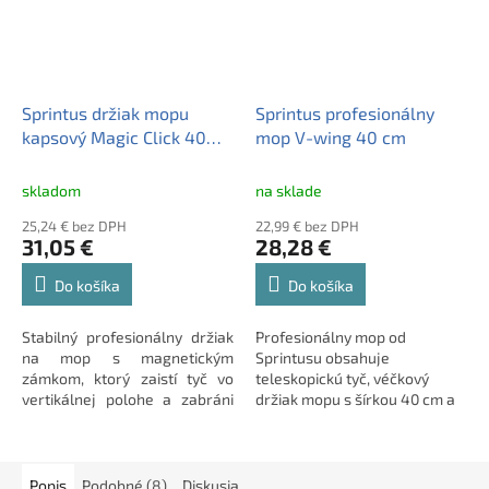
Sprintus držiak mopu
Sprintus profesionálny
kapsový Magic Click 40
mop V-wing 40 cm
cm
skladom
na sklade
25,24 € bez DPH
22,99 € bez DPH
31,05 €
28,28 €
Do košíka
Do košíka
Stabilný profesionálny držiak
Profesionálny mop od
na mop s magnetickým
Sprintusu obsahuje
zámkom, ktorý zaistí tyč vo
teleskopickú tyč, véčkový
vertikálnej polohe a zabráni
držiak mopu s šírkou 40 cm a
pádu a poškodeniu nábytku či
bavlnený mop klasik.
podlahy.
Popis
Podobné (8)
Diskusia