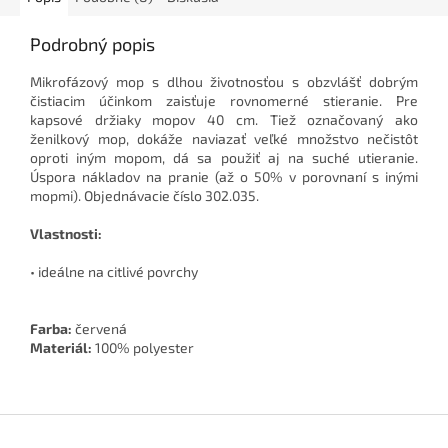
Podrobný popis
Mikrofázový mop s dlhou životnosťou s obzvlášť dobrým
čistiacim účinkom zaisťuje rovnomerné stieranie. Pre
kapsové držiaky mopov 40 cm. Tiež označovaný ako
ženilkový mop, dokáže naviazať veľké množstvo nečistôt
oproti iným mopom, dá sa použiť aj na suché utieranie.
Úspora nákladov na pranie (až o 50% v porovnaní s inými
mopmi). Objednávacie číslo 302.035.
Vlastnosti:
• ideálne na citlivé povrchy
Farba:
červená
Materiál:
100% polyester
Z
á