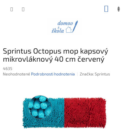
Prejsť
NÁKUP
na
obsah
KOŠÍK
Sprintus Octopus mop kapsový
mikrovláknový 40 cm červený
4635
Priemerné
Neohodnotené
Podrobnosti hodnotenia
Značka:
Sprintus
hodnotenie
produktu
je
0,0
z
5
hviezdičiek.