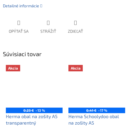
Detailné informácie
OPÝTAŤ SA
STRÁŽIŤ
ZDIEĽAŤ
Súvisiaci tovar
Akcia
Akcia
0,23 €
–13 %
0,41 €
–17 %
Herma obal na zošity A5
Herma Schoolydoo obal
transparentný
na zošity A5