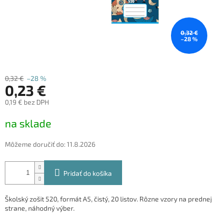
0,32 €
–28 %
0,32 €
–28 %
0,23 €
0,19 € bez DPH
Jednotková
na sklade
cena:
Môžeme doručiť do:
11.8.2026
Pridať do košíka
Školský zošit 520, formát A5, čistý, 20 listov.
Rôzne vzory na prednej
strane, náhodný výber.