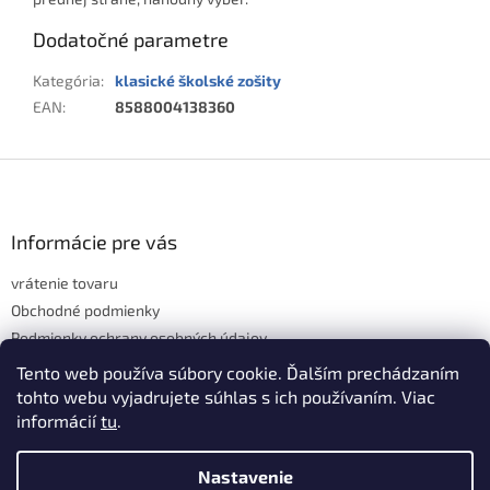
Dodatočné parametre
Kategória
:
klasické školské zošity
EAN
:
8588004138360
Z
á
p
ä
Informácie pre vás
t
vrátenie tovaru
i
e
Obchodné podmienky
Podmienky ochrany osobných údajov
Hodnotenie obchodu
Tento web používa súbory cookie. Ďalším prechádzaním
tohto webu vyjadrujete súhlas s ich používaním. Viac
informácií
tu
.
Vytvoril Shoptet
Nastavenie