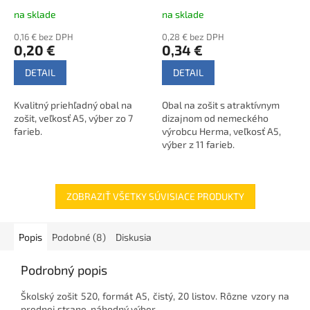
na sklade
na sklade
0,16 € bez DPH
0,28 € bez DPH
0,20 €
0,34 €
DETAIL
DETAIL
Kvalitný priehľadný obal na
Obal na zošit s atraktívnym
zošit, veľkosť A5, výber zo 7
dizajnom od nemeckého
farieb.
výrobcu Herma, veľkosť A5,
výber z 11 farieb.
ZOBRAZIŤ VŠETKY SÚVISIACE PRODUKTY
Popis
Podobné (8)
Diskusia
Podrobný popis
Školský zošit 520, formát A5, čistý, 20 listov.
Rôzne vzory na
prednej strane, náhodný výber.