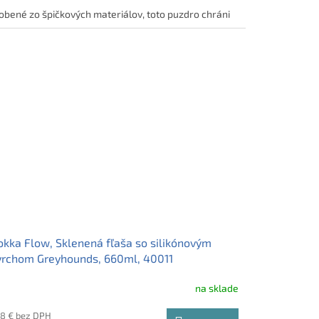
obené zo špičkových materiálov, toto puzdro chráni
u fľašu štýlovo a spoľahlivo. Jednoduché zapínanie na
s a elegantné kožené pútko robia z tohto puzdra
thave doplnok pre každého majiteľa Quokka Flow.
🚀
kka Flow, Sklenená fľaša so silikónovým
rchom Greyhounds, 660ml, 40011
na sklade
68 € bez DPH