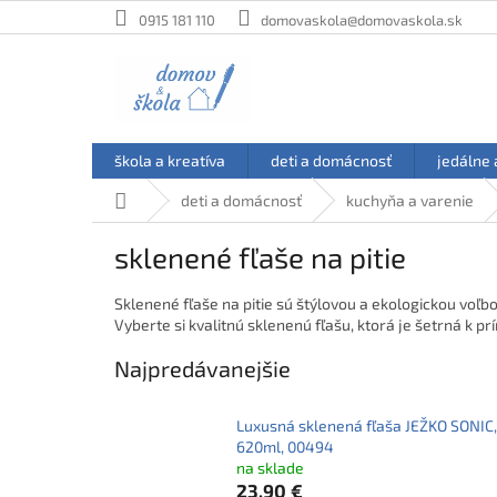
Prejsť
0915 181 110
domovaskola@domovaskola.sk
na
obsah
škola a kreatíva
deti a domácnosť
jedálne 
Domov
deti a domácnosť
kuchyňa a varenie
sklenené fľaše na pitie
Sklenené fľaše na pitie sú štýlovou a ekologickou voľb
Vyberte si kvalitnú sklenenú fľašu, ktorá je šetrná k pr
Najpredávanejšie
Luxusná sklenená fľaša JEŽKO SONIC,
620ml, 00494
na sklade
23,90 €