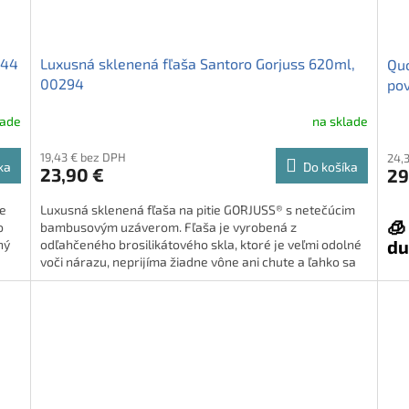
444
Luxusná sklenená fľaša Santoro Gorjuss 620ml,
Quo
00294
pov
lade
na sklade
19,43 € bez DPH
24,
ka
Do košíka
23,90 €
29
je
Luxusná sklenená fľaša na pitie GORJUSS® s netečúcim
🧊
o
bambusovým uzáverom. Fľaša je vyrobená z
du
ný
odľahčeného brosilikátového skla, ktoré je veľmi odolné
voči nárazu, neprijíma žiadne vône ani chute a ľahko sa
udržiava. • vhodná do školy, do fitka, na výlety, počas
Quo
cestovania ... • objem 620ml, rozmer 180 mm x 90 mm,
vie
váha 368g, • šrubovací bambusový uzáver, odľahčené
sil
brosilikátové sklo, BPA free • balenie v originálne
obje
krabičke - vhodné aj ako darček
spo