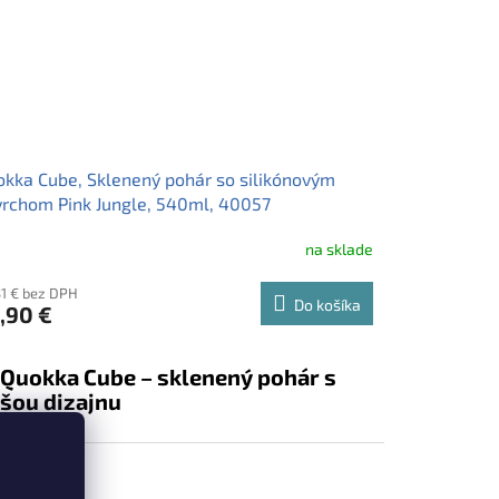
kka Cube, Sklenený pohár so silikónovým
rchom Pink Jungle, 540ml, 40057
na sklade
31 € bez DPH
Do košíka
,90 €
 Quokka Cube – sklenený pohár s
šou dizajnu
kka Cube – luxusný sklenený pohár s bambusovým
čkom, nerezovou slamkou a protišmykovým
ikónovým povrchom. Vyrobený z borosilikátového skla,