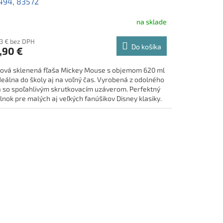
494, 83572
na sklade
43 € bez DPH
Do košíka
,90 €
lová sklenená fľaša Mickey Mouse s objemom 620 ml
ideálna do školy aj na voľný čas. Vyrobená z odolného
a so spoľahlivým skrutkovacím uzáverom. Perfektný
lnok pre malých aj veľkých fanúšikov Disney klasiky.