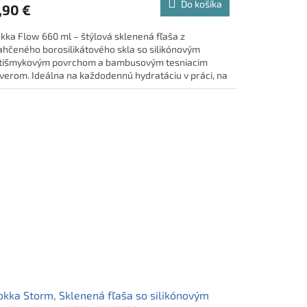
Do košíka
,90 €
kka Flow 660 ml – štýlová sklenená fľaša z
ahčeného borosilikátového skla so silikónovým
tišmykovým povrchom a bambusovým tesniacim
verom. Ideálna na každodennú hydratáciu v práci, na
ách aj pri športe. 🌱
kka Storm, Sklenená fľaša so silikónovým