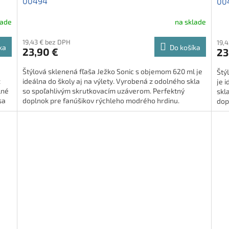
00494
00
lade
na sklade
19,43 € bez DPH
19,
ka
Do košíka
23,90 €
23
Štýlová sklenená fľaša Ježko Sonic s objemom 620 ml je
Štý
z
ideálna do školy aj na výlety. Vyrobená z odolného skla
je 
lné
so spoľahlivým skrutkovacím uzáverom. Perfektný
skl
sa
doplnok pre fanúšikov rýchleho modrého hrdinu.
dop
m,
é