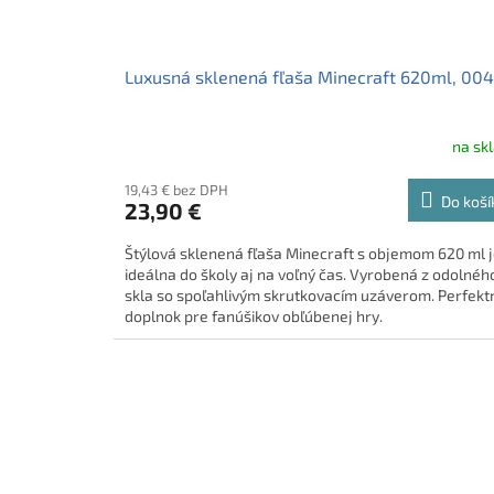
Luxusná sklenená fľaša Minecraft 620ml, 00
na sk
19,43 € bez DPH
Do koší
23,90 €
Štýlová sklenená fľaša Minecraft s objemom 620 ml 
ideálna do školy aj na voľný čas. Vyrobená z odolnéh
skla so spoľahlivým skrutkovacím uzáverom. Perfekt
doplnok pre fanúšikov obľúbenej hry.