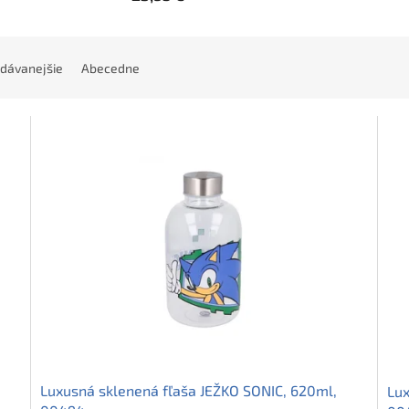
dávanejšie
Abecedne
Luxusná sklenená fľaša JEŽKO SONIC, 620ml,
Lux