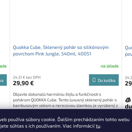
Quokka Cube, Sklenený pohár so silikónovým
Quo
povrchom Pink Jungle, 540ml, 40051
pov
lade
na sklade
24,31 € bez DPH
24,
ka
Do košíka
29,90 €
29
Objavte dokonalú harmóniu štýlu a funkčnosti s
🧊
pohárom QUOKKA Cube. Tento luxusný sklenený pohár s
du
bambusovým vekom a nerezovou slamkou je vyrobený z
odolného borosilikátového skla a pokrytý
protišmykovým silikónom. S objemom 540 ml je ideálny
ým
Quo
web používa súbory cookie. Ďalším prechádzaním tohto webu
pre váš obľúbený nápoj kdekoľvek a kedykoľvek.
vie
jete súhlas s ich používaním. Viac informácií
tu
.
Doprajte si výnimočný zážitok z pitia s QUOKKA Cube -
sil