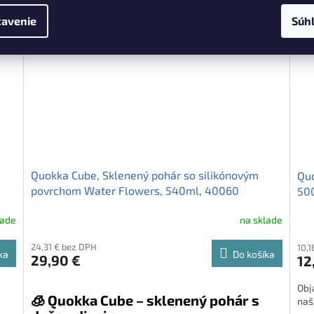
pohárom, ktorý spĺňa tie najvyššie nároky na kvalitu a
obje
dizajn.
spo
avenie
Súh
Quokka Cube, Sklenený pohár so silikónovým
Quo
povrchom Water Flowers, 540ml, 40060
50
lade
na sklade
24,31 € bez DPH
10,1
ka
Do košíka
29,90 €
12
Obj
🧊 Quokka Cube – sklenený pohár s
naš