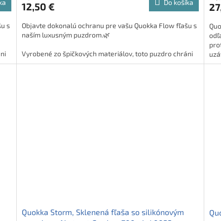
ka
Do košíka
12,50 €
27
u s
Objavte dokonalú ochranu pre vašu Quokka Flow fľašu s
Quo
naším luxusným puzdrom.
🌿
odľ
pro
ni
Vyrobené zo špičkových materiálov, toto puzdro chráni
uzá
e na
vašu fľašu štýlovo a spoľahlivo. Jednoduché zapínanie na
cest
zips a elegantné kožené pútko robia z tohto puzdra
w.
musthave doplnok pre každého majiteľa Quokka Flow.
🚀
Quokka Storm, Sklenená fľaša so silikónovým
Quo