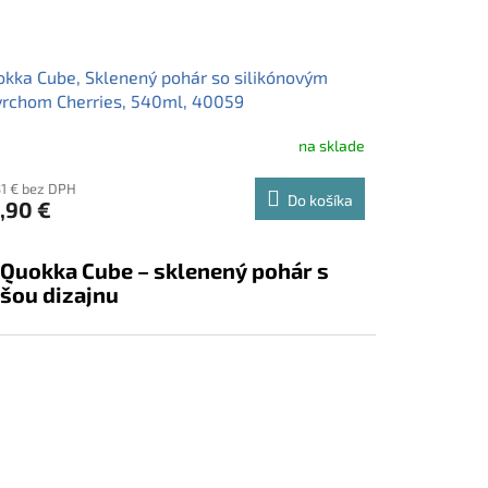
kka Cube, Sklenený pohár so silikónovým
rchom Cherries, 540ml, 40059
na sklade
31 € bez DPH
Do košíka
,90 €
 Quokka Cube – sklenený pohár s
šou dizajnu
kka Cube – luxusný sklenený pohár s bambusovým
čkom, nerezovou slamkou a protišmykovým
ikónovým povrchom. Vyrobený z borosilikátového skla,
m 540 ml. Štýl, ktorý cítiš v ruke – dokonalý
ločník na každý nápoj. 💧🌿