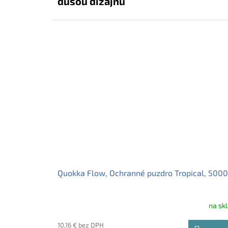
dušou dizajnu
Quokka Cube – luxusný sklenený pohár s bambusov
viečkom, nerezovou slamkou a protišmykovým
silikónovým povrchom. Vyrobený z borosilikátového
skla, objem 540 ml. Štýl, ktorý cítiš v ruke – dokonalý
spoločník na každý nápoj. 💧🌿
Quokka Flow, Ochranné puzdro Tropical, 500
na sk
10,16 € bez DPH