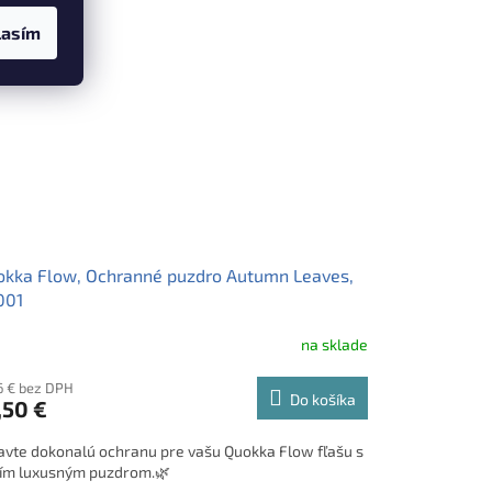
m 540 ml. Štýl, ktorý cítiš v ruke – dokonalý
ločník na každý nápoj. 💧🌿
lasím
kka Flow, Ochranné puzdro Autumn Leaves,
001
na sklade
6 € bez DPH
Do košíka
,50 €
avte dokonalú ochranu pre vašu Quokka Flow fľašu s
ím luxusným puzdrom.
🌿