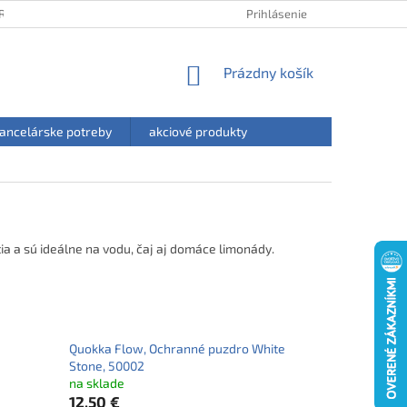
RANY OSOBNÝCH ÚDAJOV
HODNOTENIE OBCHODU
Prihlásenie
NÁKUPNÝ
Prázdny košík
KOŠÍK
ancelárske potreby
akciové produkty
ia a sú ideálne na vodu, čaj aj domáce limonády.
Quokka Flow, Ochranné puzdro White
Stone, 50002
na sklade
12,50 €