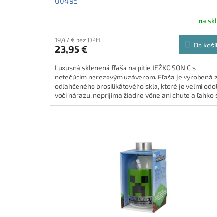
00495
na sk
19,47 € bez DPH
Do koší
23,95 €
Luxusná sklenená fľaša na pitie JEŽKO SONIC s
netečúcim nerezovým uzáverom. Fľaša je vyrobená 
odľahčeného brosilikátového skla, ktoré je veľmi odo
voči nárazu, neprijíma žiadne vône ani chute a ľahko 
udržiava. • vhodná do školy, do fitka, na výlety, počas
cestovania ... • objem 1030ml, rozmer 265 mm x 90 m
váha 529g, • šrubovací bambusový uzáver, odľahčen
brosilikátové sklo, BPA free • balenie v originálne
krabičke - vhodné aj ako darček