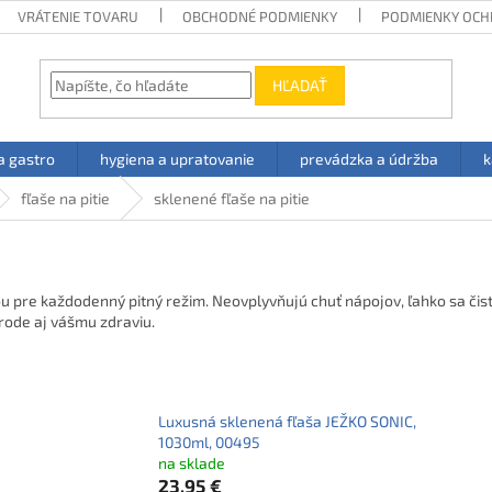
VRÁTENIE TOVARU
OBCHODNÉ PODMIENKY
PODMIENKY OCH
HĽADAŤ
a gastro
hygiena a upratovanie
prevádzka a údržba
k
fľaše na pitie
sklenené fľaše na pitie
ou pre každodenný pitný režim. Neovplyvňujú chuť nápojov, ľahko sa čist
írode aj vášmu zdraviu.
Luxusná sklenená fľaša JEŽKO SONIC,
1030ml, 00495
na sklade
23,95 €