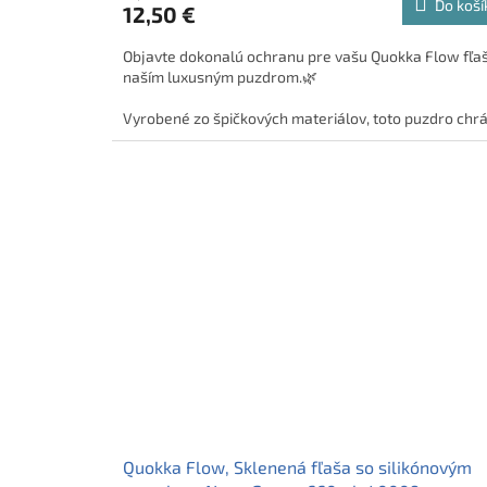
Do koší
12,50 €
Objavte dokonalú ochranu pre vašu Quokka Flow fľaš
naším luxusným puzdrom.
🌿
Vyrobené zo špičkových materiálov, toto puzdro chrá
vašu fľašu štýlovo a spoľahlivo. Jednoduché zapínani
zips a elegantné kožené pútko robia z tohto puzdra
musthave doplnok pre každého majiteľa Quokka Flo
🚀
Quokka Flow, Sklenená fľaša so silikónovým