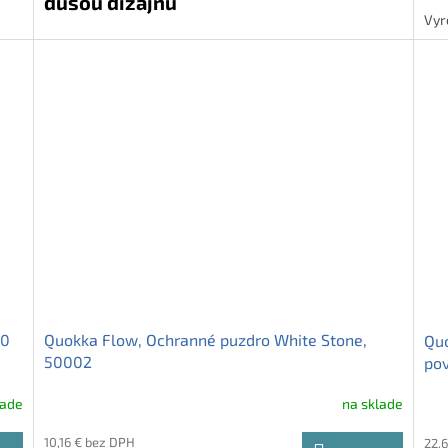
dušou dizajnu
Vyr
vaš
ým
Quokka Cube – luxusný sklenený pohár s bambusovým
zip
viečkom, nerezovou slamkou a protišmykovým
mus
silikónovým povrchom. Vyrobený z borosilikátového
skla, objem 540 ml. Štýl, ktorý cítiš v ruke – dokonalý
spoločník na každý nápoj. 💧🌿
00
Quokka Flow, Ochranné puzdro White Stone,
Quo
50002
pov
lade
na sklade
10,16 € bez DPH
22,