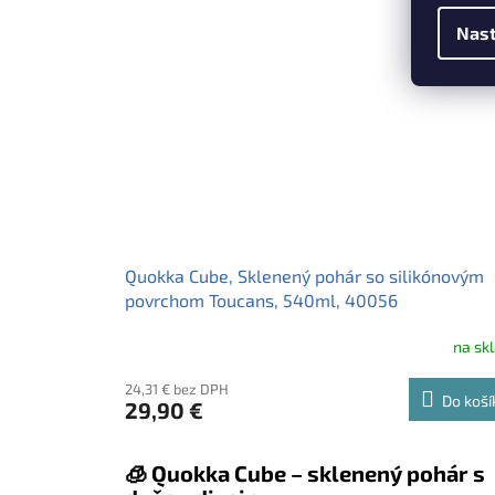
skla, objem 540 ml. Štýl, ktorý cítiš v ruke – dokonalý
spoločník na každý nápoj. 💧🌿
Nast
Quokka Cube, Sklenený pohár so silikónovým
povrchom Toucans, 540ml, 40056
na sk
24,31 € bez DPH
Do koší
29,90 €
🧊 Quokka Cube – sklenený pohár s