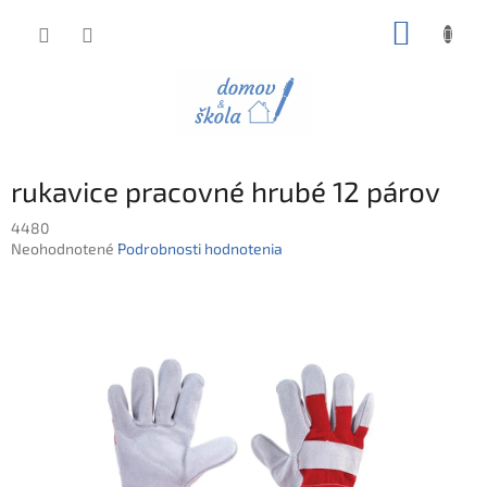
Prejsť
NÁKUP
na
obsah
KOŠÍK
rukavice pracovné hrubé 12 párov
4480
Priemerné
Neohodnotené
Podrobnosti hodnotenia
hodnotenie
produktu
je
0,0
z
5
hviezdičiek.