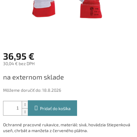
36,95 €
30,04 € bez DPH
Jednotková
na externom sklade
cena:
Môžeme doručiť do:
18.8.2026
Pridať do košíka
Ochranné pracovné rukavice, materiál: sivá, hovädzia štiepenková
useň, chrbát a manžeta z červeného plátna.