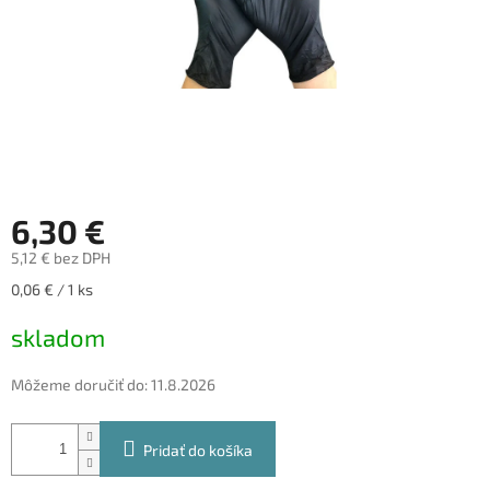
6,30 €
5,12 € bez DPH
Jednotková
0,06 € / 1 ks
cena:
skladom
Môžeme doručiť do:
11.8.2026
Pridať do košíka