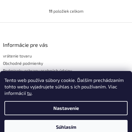
11
položiek celkom
O
v
l
Z
á
á
d
p
a
ä
Informácie pre vás
c
t
i
vrátenie tovaru
i
e
p
e
Obchodné podmienky
r
Podmienky ochrany osobných údajov
v
Hodnotenie obchodu
Tento web používa súbory cookie. Ďalším prechádzaním
k
y
tohto webu vyjadrujete súhlas s ich používaním. Viac
v
informácií
tu
.
ý
p
Vytvoril Shoptet
Nastavenie
i
s
u
Copyright 2026
domov & škola
. Všetky práva vyhradené.
Upraviť
Súhlasím
nastavenie cookies