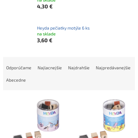
4,30 €
Heyda pečiatky motýle 6 ks
na sklade
3,60 €
R
a
Odporúčame
Najlacnejšie
Najdrahšie
Najpredávanejšie
d
e
Abecedne
n
i
V
e
ý
p
p
r
i
o
s
d
p
u