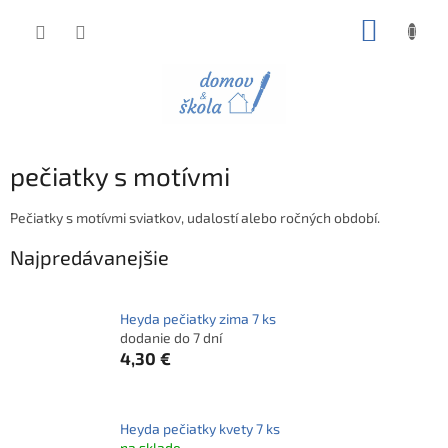
Prejsť
NÁKUP
na
obsah
KOŠÍK
pečiatky s motívmi
Pečiatky s motívmi sviatkov, udalostí alebo ročných období.
Najpredávanejšie
Heyda pečiatky zima 7 ks
dodanie do 7 dní
4,30 €
Heyda pečiatky kvety 7 ks
na sklade