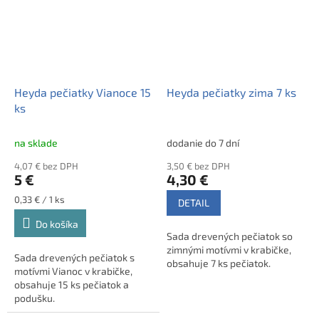
Heyda pečiatky Vianoce 15
Heyda pečiatky zima 7 ks
ks
na sklade
dodanie do 7 dní
4,07 € bez DPH
3,50 € bez DPH
5 €
4,30 €
Jednotková
0,33 € / 1 ks
DETAIL
cena:
Do košíka
Sada drevených pečiatok so
zimnými motívmi v krabičke,
Sada drevených pečiatok s
obsahuje 7 ks pečiatok.
motívmi Vianoc v krabičke,
obsahuje 15 ks pečiatok a
podušku.