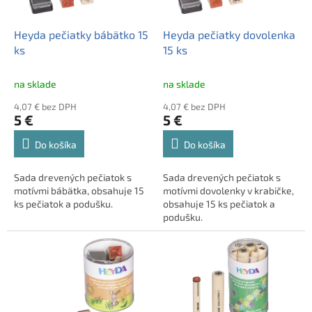
r
k
o
t
d
Heyda pečiatky bábätko 15
Heyda pečiatky dovolenka
o
u
ks
15 ks
v
k
t
na sklade
na sklade
o
4,07 € bez DPH
4,07 € bez DPH
v
5 €
5 €
Do košíka
Do košíka
Sada drevených pečiatok s
Sada drevených pečiatok s
motívmi bábätka, obsahuje 15
motívmi dovolenky v krabičke,
ks pečiatok a podušku.
obsahuje 15 ks pečiatok a
podušku.