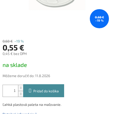
0,68 €
–19 %
0,68 €
–19 %
0,55 €
0,45 € bez DPH
Jednotková
na sklade
cena:
Môžeme doručiť do:
11.8.2026
Pridať do košíka
Ľahká plastová paleta na maľovanie.