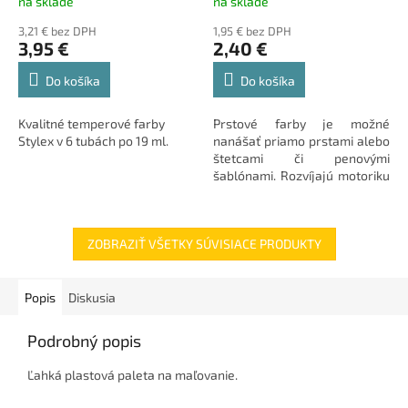
na sklade
na sklade
3,21 € bez DPH
1,95 € bez DPH
3,95 €
2,40 €
Do košíka
Do košíka
Kvalitné temperové farby
Prstové farby je možné
Stylex v 6 tubách po 19 ml.
nanášať priamo prstami alebo
štetcami či penovými
šablónami. Rozvíjajú motoriku
a hmatové vnímanie.
ZOBRAZIŤ VŠETKY SÚVISIACE PRODUKTY
Popis
Diskusia
Podrobný popis
Ľahká plastová paleta na maľovanie.