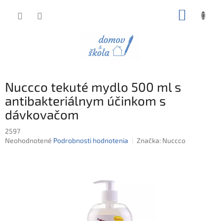
Prejsť
NÁKUP
na
obsah
KOŠÍK
Nuccco tekuté mydlo 500 ml s
antibakteriálnym účinkom s
dávkovačom
2597
Priemerné
Neohodnotené
Podrobnosti hodnotenia
Značka:
Nuccco
hodnotenie
produktu
je
0,0
z
5
hviezdičiek.