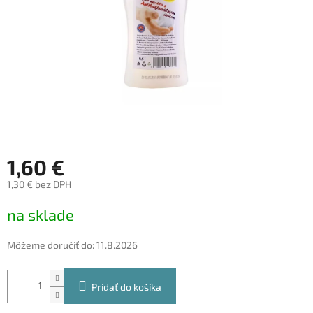
1,60 €
1,30 € bez DPH
Jednotková
na sklade
cena:
Môžeme doručiť do:
11.8.2026
Pridať do košíka