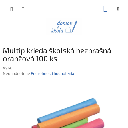
Prejsť
NÁKUP
na
obsah
KOŠÍK
Multip krieda školská bezprašná
oranžová 100 ks
4968
Priemerné
Neohodnotené
Podrobnosti hodnotenia
hodnotenie
produktu
je
0,0
z
5
hviezdičiek.