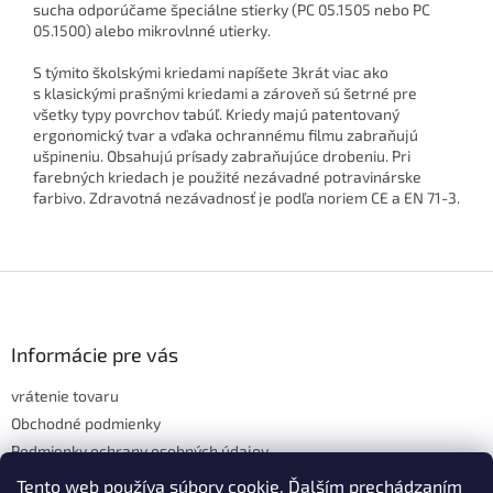
sucha odporúčame špeciálne stierky (PC 05.1505 nebo PC
05.1500) alebo mikrovlnné utierky.
S týmito školskými kriedami napíšete 3krát viac ako
s klasickými prašnými kriedami a zároveň sú šetrné pre
všetky typy povrchov tabúľ. Kriedy majú patentovaný
ergonomický tvar a vďaka ochrannému filmu zabraňujú
ušpineniu. Obsahujú prísady zabraňujúce drobeniu. Pri
farebných kriedach je použité nezávadné potravinárske
farbivo. Zdravotná nezávadnosť je podľa noriem CE a EN 71-3.
Z
á
p
ä
Informácie pre vás
t
vrátenie tovaru
i
e
Obchodné podmienky
Podmienky ochrany osobných údajov
Hodnotenie obchodu
Tento web používa súbory cookie. Ďalším prechádzaním