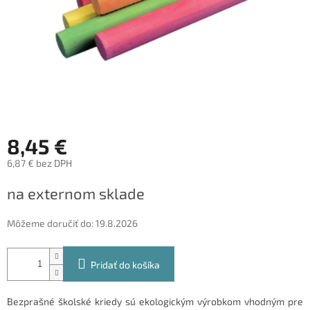
8,45 €
6,87 € bez DPH
Jednotková
na externom sklade
cena:
Môžeme doručiť do:
19.8.2026
Pridať do košíka
Bezprašné školské kriedy sú ekologickým výrobkom vhodným pre