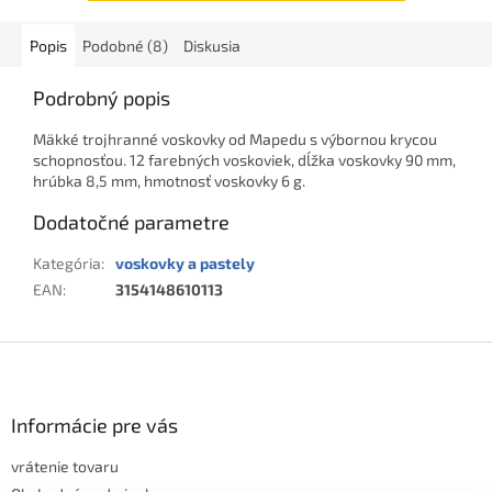
Popis
Podobné (8)
Diskusia
Podrobný popis
Mäkké trojhranné voskovky od Mapedu s výbornou krycou
schopnosťou. 12 farebných voskoviek, dĺžka voskovky 90 mm,
hrúbka 8,5 mm, hmotnosť voskovky 6 g.
Dodatočné parametre
Kategória
:
voskovky a pastely
EAN
:
3154148610113
Z
á
p
ä
Informácie pre vás
t
vrátenie tovaru
i