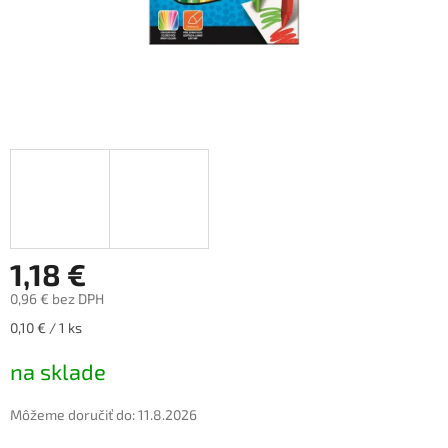
1,18 €
0,96 € bez DPH
Jednotková
0,10 € / 1 ks
cena:
na sklade
Môžeme doručiť do:
11.8.2026