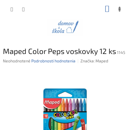
Prejsť
NÁKUP
na
obsah
KOŠÍK
Maped Color Peps voskovky 12 ks
1145
Priemerné
Neohodnotené
Podrobnosti hodnotenia
Značka:
Maped
hodnotenie
produktu
je
0,0
z
5
hviezdičiek.