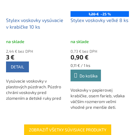
1,20 €
–25 %
Stylex voskovky vysúvacie
Stylex voskovky veľké 8 ks
v krabičke 10 ks
na sklade
na sklade
2,44 € bez DPH
0,73 € bez DPH
3 €
0,90 €
Jednotková
0,11 € / 1 ks
DETAIL
cena:
Do košíka
Vysúvacie voskovky v
plastových púzdrach. Púzdro
Voskovky v papierovej
chráni voskovky pred
krabičke, osem farieb, vďaka
zlomením a detské ruky pred
väčším rozmerom veľmi
zašpinením.
vhodné pre menšie deti.
ZOBRAZIŤ VŠETKY SÚVISIACE PRODUKTY