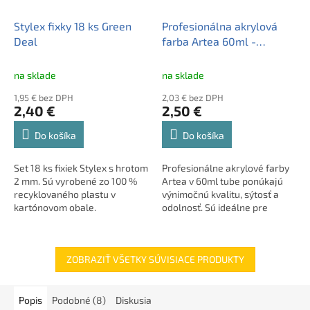
Stylex fixky 18 ks Green
Profesionálna akrylová
Deal
farba Artea 60ml -
Cadmium Deep Red /
Červená Tmavá, 83410930
na sklade
na sklade
1,95 € bez DPH
2,03 € bez DPH
2,40 €
2,50 €
Do košíka
Do košíka
Set 18 ks fixiek Stylex s hrotom
Profesionálne akrylové farby
2 mm. Sú vyrobené zo 100 %
Artea v 60ml tube ponúkajú
recyklovaného plastu v
výnimočnú kvalitu, sýtosť a
kartónovom obale.
odolnosť. Sú ideálne pre
maľovanie na rôzne povrchy a
vhodné pre študentov,
amatérov aj profesionálnych
ZOBRAZIŤ VŠETKY SÚVISIACE PRODUKTY
výtvarníkov. Farby sú
vyrobené v EU a pripravené k
okamžitému použitiu.
Popis
Podobné (8)
Diskusia