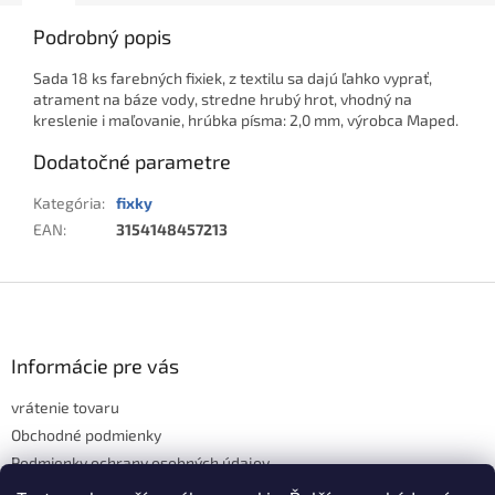
Podrobný popis
Sada 18 ks farebných fixiek, z textilu sa dajú ľahko vyprať,
atrament na báze vody, stredne hrubý hrot, vhodný na
kreslenie i maľovanie, hrúbka písma: 2,0 mm, výrobca Maped.
Dodatočné parametre
Kategória
:
fixky
EAN
:
3154148457213
Z
á
p
ä
Informácie pre vás
t
vrátenie tovaru
i
e
Obchodné podmienky
Podmienky ochrany osobných údajov
Hodnotenie obchodu