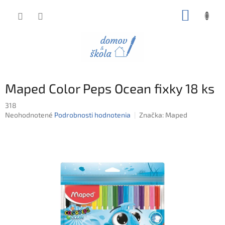
Prejsť
NÁKUP
na
obsah
KOŠÍK
Maped Color Peps Ocean fixky 18 ks
318
Priemerné
Neohodnotené
Podrobnosti hodnotenia
Značka:
Maped
hodnotenie
produktu
je
0,0
z
5
hviezdičiek.