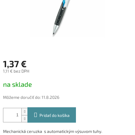
1,37 €
1,11 € bez DPH
Jednotková
na sklade
cena:
Môžeme doručiť do:
11.8.2026
Pridať do košíka
Mechanická ceruzka s automatickým výsuvom tuhy.