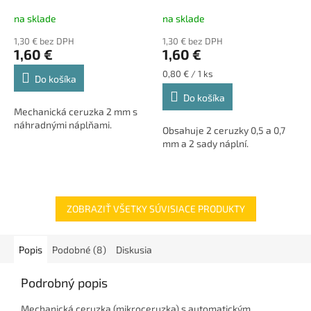
na sklade
na sklade
1,30 € bez DPH
1,30 € bez DPH
1,60 €
1,60 €
Jednotková
0,80 € / 1 ks
Do košíka
cena:
Do košíka
Mechanická ceruzka 2 mm s
náhradnými náplňami.
Obsahuje 2 ceruzky 0,5 a 0,7
mm a 2 sady náplní.
ZOBRAZIŤ VŠETKY SÚVISIACE PRODUKTY
Popis
Podobné (8)
Diskusia
Podrobný popis
Mechanická ceruzka (mikroceruzka) s automatickým