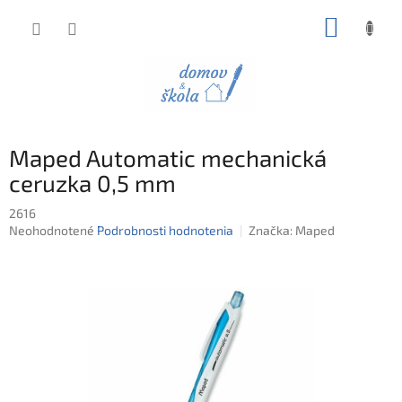
Prejsť
NÁKUP
na
obsah
KOŠÍK
Maped Automatic mechanická
ceruzka 0,5 mm
2616
Priemerné
Neohodnotené
Podrobnosti hodnotenia
Značka:
Maped
hodnotenie
produktu
je
0,0
z
5
hviezdičiek.