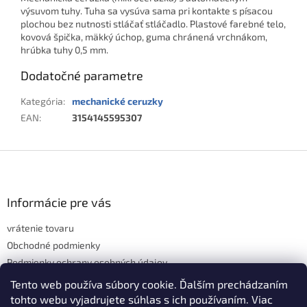
výsuvom tuhy. Tuha sa vysúva sama pri kontakte s písacou
plochou bez nutnosti stláčať stláčadlo. P
lastové farebné telo,
kovová špička, mäkký úchop, guma chránená vrchnákom,
hrúbka tuhy 0,5 mm.
Dodatočné parametre
Kategória
:
mechanické ceruzky
EAN
:
3154145595307
Z
á
p
ä
Informácie pre vás
t
vrátenie tovaru
i
e
Obchodné podmienky
Podmienky ochrany osobných údajov
Hodnotenie obchodu
Tento web používa súbory cookie. Ďalším prechádzaním
tohto webu vyjadrujete súhlas s ich používaním. Viac