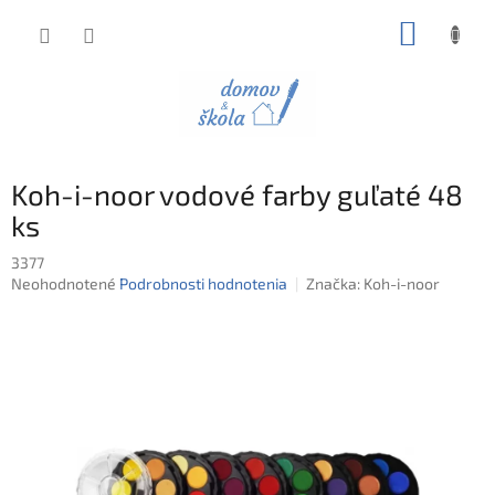
Prejsť
NÁKUP
na
obsah
KOŠÍK
Koh-i-noor vodové farby guľaté 48
ks
3377
Priemerné
Neohodnotené
Podrobnosti hodnotenia
Značka:
Koh-i-noor
hodnotenie
produktu
je
0,0
z
5
hviezdičiek.