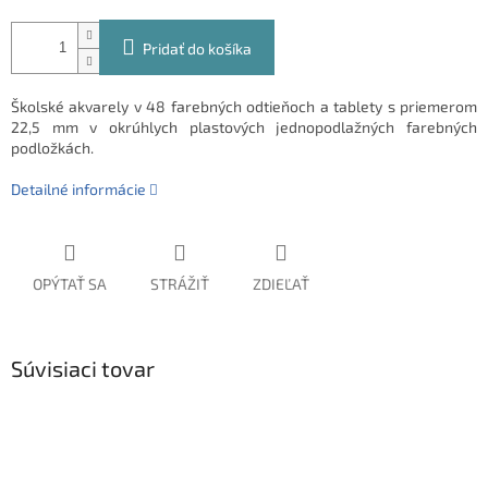
Pridať do košíka
Školské akvarely v 48 farebných odtieňoch a tablety s priemerom
22,5 mm v okrúhlych plastových jednopodlažných farebných
podložkách.
Detailné informácie
OPÝTAŤ SA
STRÁŽIŤ
ZDIEĽAŤ
Súvisiaci tovar