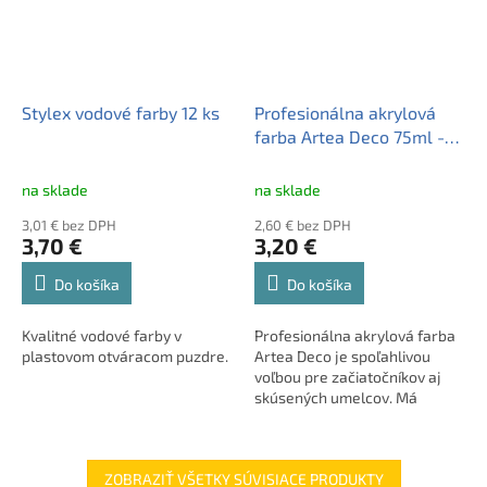
Stylex vodové farby 12 ks
Profesionálna akrylová
farba Artea Deco 75ml -
Neon Green / Zelená
Neónová, 309123019
na sklade
na sklade
3,01 € bez DPH
2,60 € bez DPH
3,70 €
3,20 €
Do košíka
Do košíka
Kvalitné vodové farby v
Profesionálna akrylová farba
plastovom otváracom puzdre.
Artea Deco je spoľahlivou
voľbou pre začiatočníkov aj
skúsených umelcov. Má
vysokú pigmentáciu,
vynikajúcu kryciu schopnosť a
rýchlo schne. Vhodná na
ZOBRAZIŤ VŠETKY SÚVISIACE PRODUKTY
rôzne povrchy – od plátna až