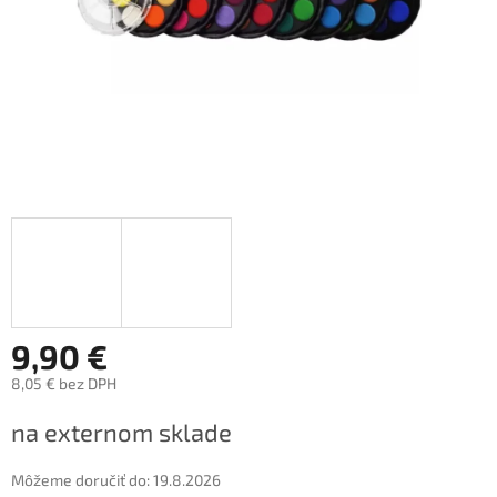
9,90 €
8,05 € bez DPH
Jednotková
na externom sklade
cena:
Môžeme doručiť do:
19.8.2026