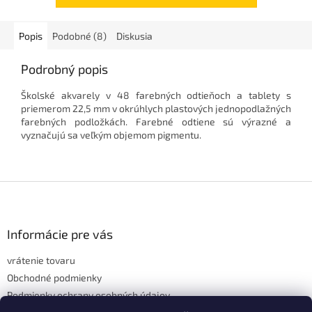
po sklo.
Popis
Podobné (8)
Diskusia
Podrobný popis
Školské akvarely v 48 farebných odtieňoch a tablety s
priemerom 22,5 mm v okrúhlych plastových jednopodlažných
farebných podložkách. Farebné odtiene sú výrazné a
vyznačujú sa veľkým objemom pigmentu.
Z
á
p
ä
Informácie pre vás
t
vrátenie tovaru
i
e
Obchodné podmienky
Podmienky ochrany osobných údajov