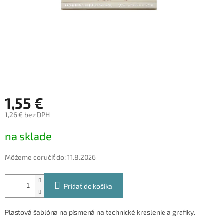
1,55 €
1,26 € bez DPH
Jednotková
na sklade
cena:
Môžeme doručiť do:
11.8.2026
Pridať do košíka
Plastová šablóna na písmená na technické kreslenie a grafiky.