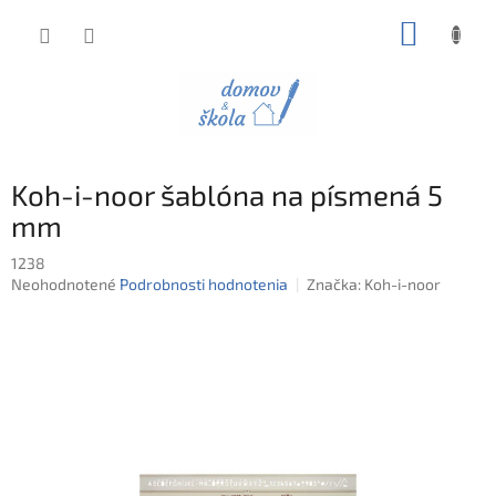
Prejsť
NÁKUP
na
obsah
KOŠÍK
Koh-i-noor šablóna na písmená 5
mm
1238
Priemerné
Neohodnotené
Podrobnosti hodnotenia
Značka:
Koh-i-noor
hodnotenie
produktu
je
0,0
z
5
hviezdičiek.