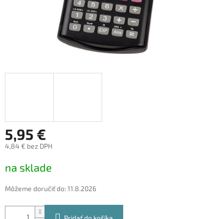
5,95 €
4,84 € bez DPH
Jednotková
na sklade
cena:
Môžeme doručiť do:
11.8.2026
Pridať do košíka