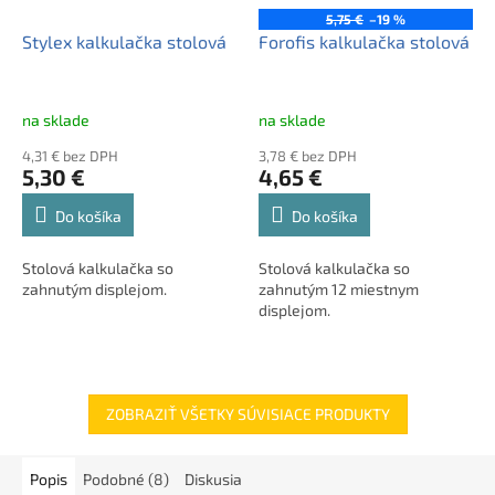
5,75 €
–19 %
Stylex kalkulačka stolová
Forofis kalkulačka stolová
na sklade
na sklade
4,31 € bez DPH
3,78 € bez DPH
5,30 €
4,65 €
Do košíka
Do košíka
Stolová kalkulačka so
Stolová kalkulačka so
zahnutým displejom.
zahnutým 12 miestnym
displejom.
ZOBRAZIŤ VŠETKY SÚVISIACE PRODUKTY
Popis
Podobné (8)
Diskusia