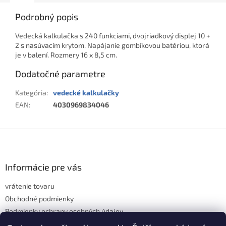
Podrobný popis
Vedecká kalkulačka s 240 funkciami, dvojriadkový displej 10 +
2 s nasúvacím krytom. Napájanie gombíkovou batériou, ktorá
je v balení. Rozmery 16 x 8,5 cm.
Dodatočné parametre
Kategória
:
vedecké kalkulačky
EAN
:
4030969834046
Z
á
p
ä
Informácie pre vás
t
vrátenie tovaru
i
e
Obchodné podmienky
Podmienky ochrany osobných údajov
Hodnotenie obchodu