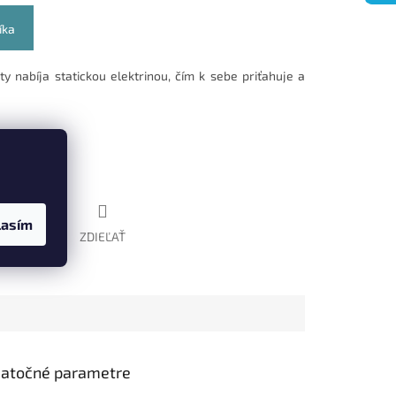
íka
 nabíja statickou elektrinou, čím
k sebe
priťahuje a
lasím
STRÁŽIŤ
ZDIEĽAŤ
atočné parametre