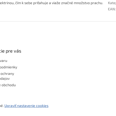
ektrinou, čím
k sebe
priťahuje a viaže značné množstvo prachu.
Kate
EAN
:
ie pre vás
ovaru
podmienky
 ochrany
údajov
e obchodu
né.
Upraviť nastavenie cookies