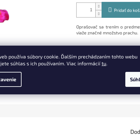
Pridať do koš
Oprašovač sa trením o predmety
viaže značné množstvo prachu.
web používa súbory cookie. Ďalším prechádzaním tohto webu
Detailné informácie
jete súhlas s ich používaním. Viac informácií
tu
.
avenie
Súh
TLAČ
OPÝTAŤ SA
Dod