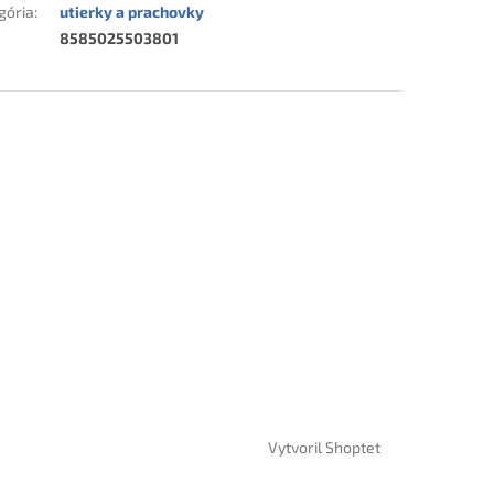
gória
:
utierky a prachovky
8585025503801
Vytvoril Shoptet