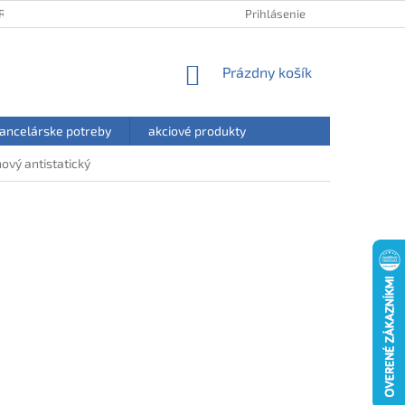
RANY OSOBNÝCH ÚDAJOV
HODNOTENIE OBCHODU
Prihlásenie
NÁKUPNÝ
Prázdny košík
KOŠÍK
ancelárske potreby
akciové produkty
ový antistatický