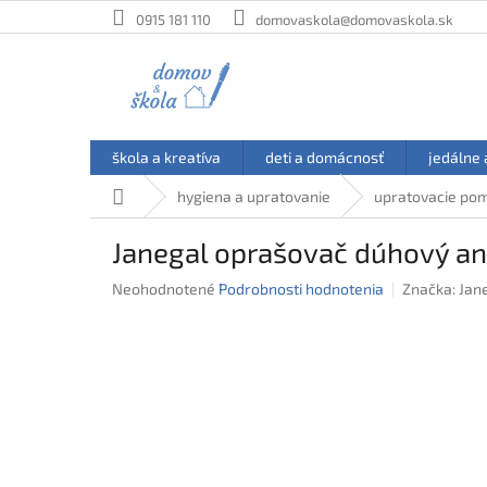
Prejsť
0915 181 110
domovaskola@domovaskola.sk
na
obsah
škola a kreatíva
deti a domácnosť
jedálne 
Domov
hygiena a upratovanie
upratovacie pom
Janegal oprašovač dúhový ant
Priemerné
Neohodnotené
Podrobnosti hodnotenia
Značka:
Jan
hodnotenie
produktu
je
0,0
z
5
hviezdičiek.