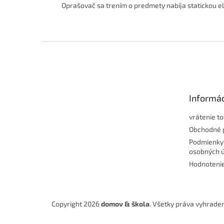
Oprašovač sa trením o predmety nabíja statickou el
Z
á
p
ä
t
Informác
i
e
vrátenie t
Obchodné 
Podmienky
osobných 
Hodnoteni
Copyright 2026
domov & škola
. Všetky práva vyhrade