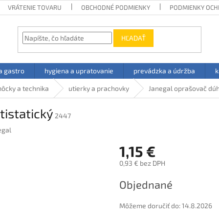
VRÁTENIE TOVARU
OBCHODNÉ PODMIENKY
PODMIENKY OCH
HĽADAŤ
a gastro
hygiena a upratovanie
prevádzka a údržba
k
ôcky a technika
utierky a prachovky
Janegal oprašovač dúh
istatický
2447
egal
1,15 €
0,93 € bez DPH
Jednotková
Objednané
cena:
Môžeme doručiť do:
14.8.2026