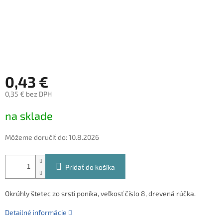
0,43 €
0,35 € bez DPH
Jednotková
na sklade
cena:
Môžeme doručiť do:
10.8.2026
Pridať do košíka
Okrúhly štetec zo srsti poníka, veľkosť číslo 8, drevená rúčka.
Detailné informácie