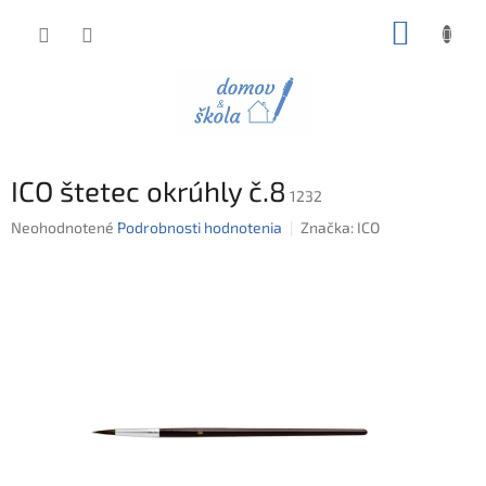
Prejsť
NÁKUP
na
obsah
KOŠÍK
ICO štetec okrúhly č.8
1232
Priemerné
Neohodnotené
Podrobnosti hodnotenia
Značka:
ICO
hodnotenie
produktu
je
0,0
z
5
hviezdičiek.