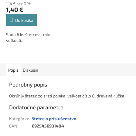
1,14 € bez DPH
1,40 €
Do košíka
Sada 6 ks štetcov - mix
veľkostí.
Popis
Diskusia
Podrobný popis
Okrúhly štetec zo srsti poníka, veľkosť číslo 8, drevená rúčka.
Dodatočné parametre
Kategória
:
štetce a príslušenstvo
EAN
:
6925456931484