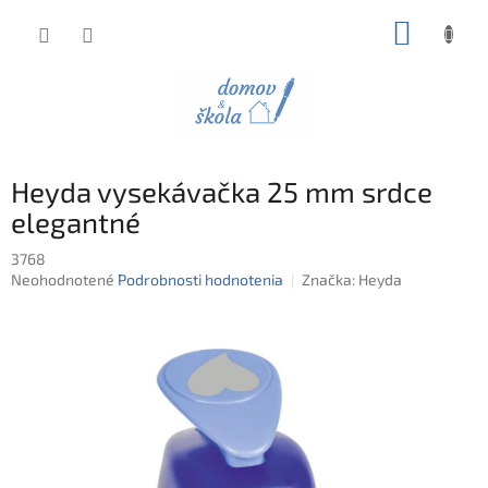
Prejsť
NÁKUP
na
obsah
KOŠÍK
Heyda vysekávačka 25 mm srdce
elegantné
3768
Priemerné
Neohodnotené
Podrobnosti hodnotenia
Značka:
Heyda
hodnotenie
produktu
je
0,0
z
5
hviezdičiek.