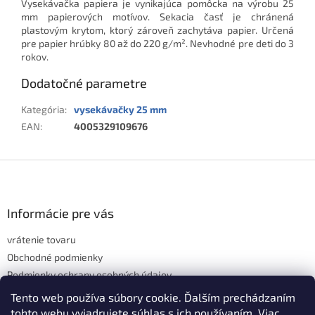
Vysekávačka papiera je vynikajúca pomôcka na výrobu 25
mm papierových motívov. Sekacia časť je chránená
plastovým krytom, ktorý zároveň zachytáva papier. Určená
pre papier hrúbky 80 až do 220 g/m². Nevhodné pre deti do 3
rokov.
Dodatočné parametre
Kategória
:
vysekávačky 25 mm
EAN
:
4005329109676
Z
á
p
ä
Informácie pre vás
t
vrátenie tovaru
i
e
Obchodné podmienky
Podmienky ochrany osobných údajov
Hodnotenie obchodu
Tento web používa súbory cookie. Ďalším prechádzaním
tohto webu vyjadrujete súhlas s ich používaním. Viac